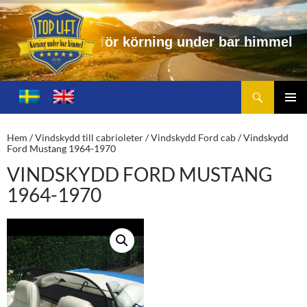
n
i
n
g
u
n
d
e
r
b
a
r
h
i
m
m
e
l
Sök
Toplift.se – för körning under bar himmel
HOPPA
TILL
PRIMÄ
INNEHÅLL
MENY
Hem
/
Vindskydd till cabrioleter
/
Vindskydd Ford cab
/ Vindskydd
Ford Mustang 1964-1970
VINDSKYDD FORD MUSTANG
1964-1970