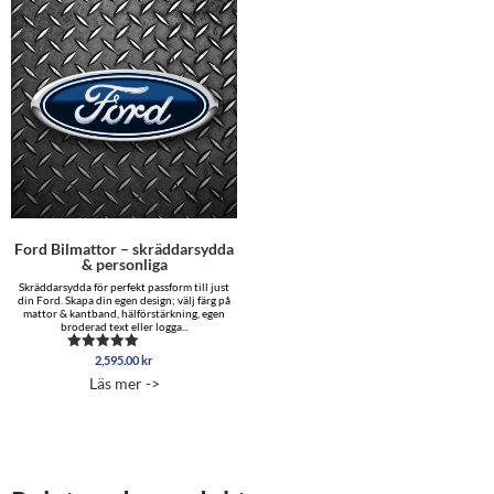
Ford Bilmattor – skräddarsydda
& personliga
Skräddarsydda för perfekt passform till just
din Ford. Skapa din egen design; välj färg på
mattor & kantband, hälförstärkning, egen
broderad text eller logga...
2,595.00
kr
Betygsatt
5.00
Läs mer ->
av 5