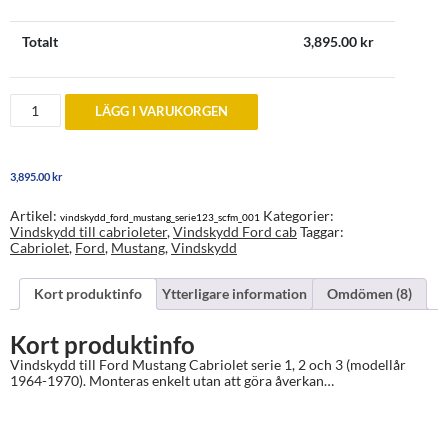
Totalt
3,895.00
kr
Vindskydd
LÄGG I VARUKORGEN
Ford
Mustang
1964-
1970
3,895.00
kr
mängd
Artikel:
Kategorier:
vindskydd_ford_mustang_serie123_scfm_001
Vindskydd till cabrioleter
,
Vindskydd Ford cab
Taggar:
Cabriolet
,
Ford
,
Mustang
,
Vindskydd
Kort produktinfo
Ytterligare information
Omdömen (8)
Kort produktinfo
Vindskydd till Ford Mustang Cabriolet serie 1, 2 och 3 (modellår
1964-1970). Monteras enkelt utan att göra åverkan…