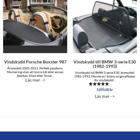
Vindskydd Porsche Boxster 987
Vindskydd till BMW 3-serie E30
(1982-1993)
Årsmodell 2005-2011. Perfekt passform.
Montering utan att borra hål eller annan
Vindskydd till BMW 3-serie E30, årsmodell
åverkan. Klart eller Tonat...
1982-1993. Monteras i bilens originalfästen
Läs mer ->
för vindskydd...
5,095.00
kr
Betygsatt
5.00
Läs mer ->
av 5