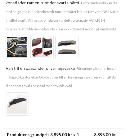
konstläder ramen runt det svarta nätet
Detta vindskydd kan fås
med beige, röd eller elfenbensvit ram runt nätet istället för svart (OBS Nätet
är alltid svart). Välj nedan om du önskar detta alternativ. VÄNLIGEN
observera att bilderna nedan inte visar exakt korrekt modell på vindskydd.
Välj till en passande förvaringsväska
Förvaringsväskorna finns i
många olika storlekar. Om du väljer till en förvaringsväska, ser vi till att du
får en som är väl anpassad för ditt vindskydd.
Produktens grundpris
3,895.00
kr x 1
3,895.00
kr