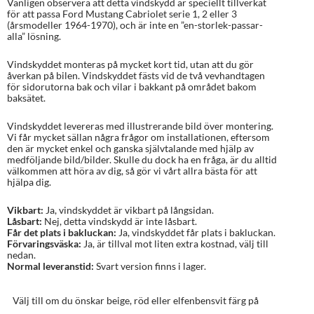
Vänligen observera att detta vindskydd är speciellt tillverkat
för att passa Ford Mustang Cabriolet serie 1, 2 eller 3
(årsmodeller 1964-1970), och är inte en ”en-storlek-passar-
alla” lösning.
Vindskyddet monteras på mycket kort tid, utan att du gör
åverkan på bilen. Vindskyddet fästs vid de två vevhandtagen
för sidorutorna bak och vilar i bakkant på området bakom
baksätet.
Vindskyddet levereras med illustrerande bild över montering.
Vi får mycket sällan några frågor om installationen, eftersom
den är mycket enkel och ganska självtalande med hjälp av
medföljande bild/bilder. Skulle du dock ha en fråga, är du alltid
välkommen att höra av dig, så gör vi vårt allra bästa för att
hjälpa dig.
Vikbart:
Ja, vindskyddet är vikbart på långsidan.
Låsbart:
Nej, detta vindskydd är inte låsbart.
Får det plats i bakluckan:
Ja, vindskyddet får plats i bakluckan.
Förvaringsväska:
Ja, är tillval mot liten extra kostnad, välj till
nedan.
Normal leveranstid:
Svart version finns i lager.
Välj till om du önskar beige, röd eller elfenbensvit färg på