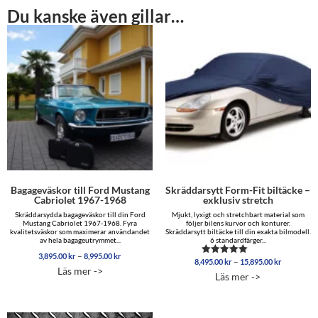
Du kanske även gillar…
Bagageväskor till Ford Mustang
Skräddarsytt Form-Fit biltäcke –
Cabriolet 1967-1968
exklusiv stretch
Skräddarsydda bagageväskor till din Ford
Mjukt, lyxigt och stretchbart material som
Mustang Cabriolet 1967-1968. Fyra
följer bilens kurvor och konturer.
kvalitetsväskor som maximerar användandet
Skräddarsytt biltäcke till din exakta bilmodell.
av hela bagageutrymmet...
6 standardfärger...
Prisintervall:
–
3,895.00
kr
8,995.00
kr
Prisinterva
–
8,495.00
kr
15,895.00
kr
Betygsatt
3,895.00 kr
Läs mer ->
8,495.00 
5.00
till
Läs mer ->
av 5
till
8,995.00 kr
15,895.00