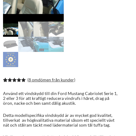
(
8
omdömen från kunder)
Betygsatt
16
5.00
av 5
Använd ett vindskydd till din Ford Mustang Cabriolet Serie 1,
baserat på
2 eller 3 för att kraftigt reducera vindrufs i håret, drag på
kundrecens
öron, nacke och ben samt dålig akustik.
ioner
Detta modellspecifika vindskydd är av mycket god kvalitet,
tillverkat av högkvalitativa material såsom ett speciellt vävt
nät och stålram täckt med lädermaterial som tål tuffa tag.