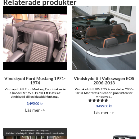
Relaterade produkter
Vindskydd Ford Mustang 1971-
Vindskydd till Volkswagen EOS
1974
2006-2013
Vindskydd till Ford Mustang Cabriolet serie
Vindskydd till VW EOS, årsmodeller 2006-
4 (modellår 1971-1974). Ett klassiskt
2013. Monteras i bilens originalfästen för
vindskydd till en klassisk Mustang...
vindskydd..
3,495.00
kr
3,495.00
kr
Betygsatt
Läs mer ->
5.00
Läs mer ->
av 5