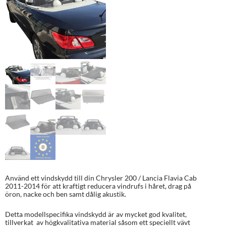
Använd ett vindskydd till din Chrysler 200 / Lancia Flavia Cab
2011-2014 för att kraftigt reducera vindrufs i håret, drag på
öron, nacke och ben samt dålig akustik.
Detta modellspecifika vindskydd är av mycket god kvalitet,
tillverkat av högkvalitativa material såsom ett speciellt vävt