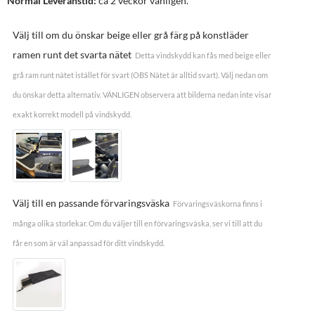
Normal Leveranstid:
ca 2 veckor vanligen.
Välj till om du önskar beige eller grå färg på konstläder
ramen runt det svarta nätet
Detta vindskydd kan fås med beige eller
grå ram runt nätet istället för svart (OBS Nätet är alltid svart). Välj nedan om
du önskar detta alternativ. VÄNLIGEN observera att bilderna nedan inte visar
exakt korrekt modell på vindskydd.
Välj till en passande förvaringsväska
Förvaringsväskorna finns i
många olika storlekar. Om du väljer till en förvaringsväska, ser vi till att du
får en som är väl anpassad för ditt vindskydd.