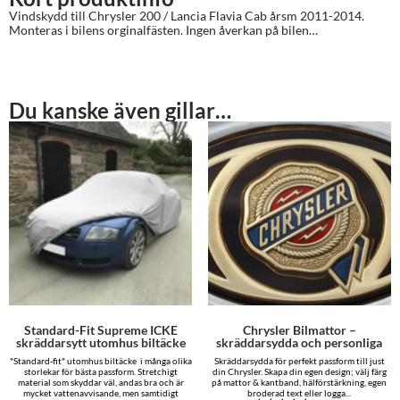
Vindskydd till Chrysler 200 / Lancia Flavia Cab årsm 2011-2014.
Monteras i bilens orginalfästen. Ingen åverkan på bilen…
Du kanske även gillar…
Standard-Fit Supreme ICKE
Chrysler Bilmattor –
skräddarsytt utomhus biltäcke
skräddarsydda och personliga
"Standard-fit" utomhus biltäcke i många olika
Skräddarsydda för perfekt passform till just
storlekar för bästa passform. Stretchigt
din Chrysler. Skapa din egen design; välj färg
material som skyddar väl, andas bra och är
på mattor & kantband, hälförstärkning, egen
mycket vattenavvisande, men samtidigt
broderad text eller logga...