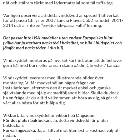
nät och stålram täckt med lädermaterial som tål tuffa tag.
Vänligen observera att detta vindskydd är speciellt tillverkat
för att passa Chrysler 200 / Lancia Flavia Cab årsmodell 2011-
2014 och är inte en ”en-storlek-passar-alla” lösning.
Det passar
inte
USA-modeller utan
endast Europeiska bilar
(vilka har justerbara nackstöd i baksätet, se bild i bildspelet och
jämför med nackstöden i din bil).
Vindskyddet monteras på mycket kort tid, utan att du behöver
göra hål med borr, eller annan skada på din Chrysler / Lancia.
Vindskyddet levereras med illustrerande bilder över
montering. Vi får mycket sällan några frågor om
installationen, eftersom den är mycket enkel och ganska
självtalande med hjälp av medföljande bilder. Skulle du dock
ha en fråga, är du alltid välkommen att höra av dig, så gör vi
vårt allra bästa för att hjälpa dig.
Vikbart:
Ja, vindskyddet är vikbart på långsidan.
Får det plats i bakluckan:
Ja, detta vindskydd får plats i
bakluckan.
Förvaringsväska:
Ja, är tillval mot liten extra kostnad, välj till
nedan.