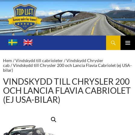
Sök
Toplift.se – för körning under bar himmel
HOPPA
TILL
PRIMÄ
INNEHÅLL
MENY
Hem
/
Vindskydd till cabrioleter
/
Vindskydd Chrysler
cab
/ Vindskydd till Chrysler 200 och Lancia Flavia Cabriolet (ej USA-
bilar)
VINDSKYDD TILL CHRYSLER 200
OCH LANCIA FLAVIA CABRIOLET
(EJ USA-BILAR)