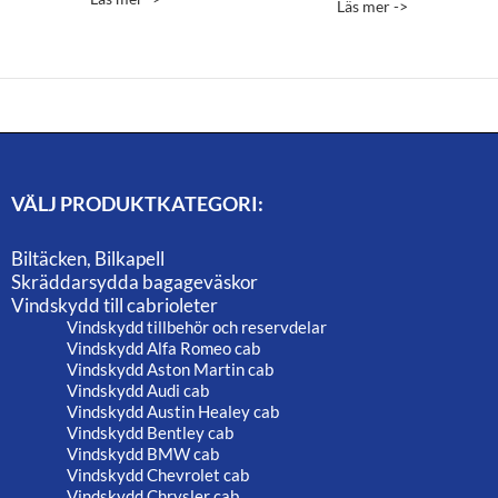
Läs mer ->
av 5
till
9,795.00 
VÄLJ PRODUKTKATEGORI:
Biltäcken, Bilkapell
Skräddarsydda bagageväskor
Vindskydd till cabrioleter
Vindskydd tillbehör och reservdelar
Vindskydd Alfa Romeo cab
Vindskydd Aston Martin cab
Vindskydd Audi cab
Vindskydd Austin Healey cab
Vindskydd Bentley cab
Vindskydd BMW cab
Vindskydd Chevrolet cab
Vindskydd Chrysler cab