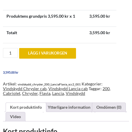
Produktens grundpris
3,595.00
kr x 1
3,595.00
kr
Totalt
3,595.00
kr
Vindskydd
LÄGG I VARUKORGEN
till
Chrysler
200
och
3,595.00
kr
Lancia
Flavia
Cabriolet
Artikel:
Kategorier:
vindskydd_chrysler_200_LanciaFlavia_scc2_001
(ej
Vindskydd Chrysler cab
,
Vindskydd Lancia cab
Taggar:
200
,
USA-
Cabriolet
,
Chrysler
,
Flavia
,
Lancia
,
Vindskydd
bilar)
mängd
Kort produktinfo
Ytterligare information
Omdömen (0)
Video
Kort produktinfo