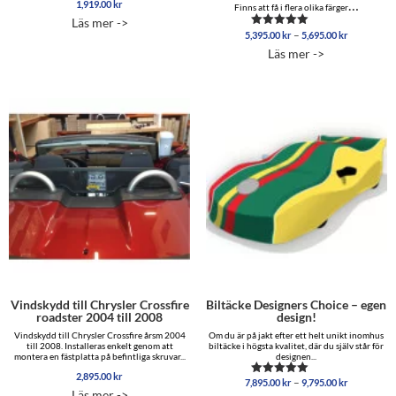
…
1,919.00
kr
Betygsatt
Finns att få i flera olika färger
4.88
Läs mer ->
av 5
Prisinterva
–
5,395.00
kr
5,695.00
kr
Betygsatt
5,395.00 
5.00
Läs mer ->
av 5
till
5,695.00 
Vindskydd till Chrysler Crossfire
Biltäcke Designers Choice – egen
roadster 2004 till 2008
design!
Vindskydd till Chrysler Crossfire årsm 2004
Om du är på jakt efter ett helt unikt inomhus
till 2008. Installeras enkelt genom att
biltäcke i högsta kvalitet, där du själv står för
montera en fästplatta på befintliga skruvar...
designen...
2,895.00
kr
Prisinterva
–
7,895.00
kr
9,795.00
kr
Betygsatt
Läs mer ->
7,895.00 
5.00