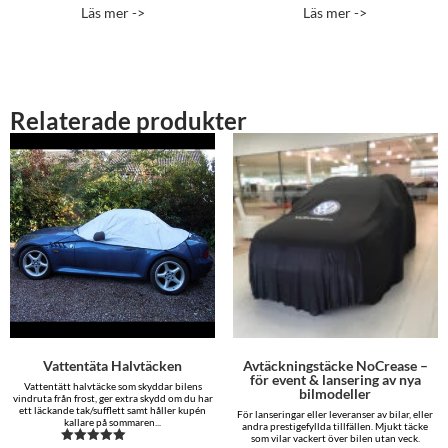
8,495.00 kr
4,229.00 
5.00
4.96
Läs mer ->
Läs mer ->
av 5
av 5
till
till
15,895.00 kr
5,099.00 
Relaterade produkter
Vattentäta Halvtäcken
Avtäckningstäcke NoCrease –
för event & lansering av nya
Vattentätt halvtäcke som skyddar bilens
bilmodeller
vindruta från frost, ger extra skydd om du har
ett läckande tak/sufflett samt håller kupén
För lanseringar eller leveranser av bilar, eller
kallare på sommaren...
andra prestigefyllda tillfällen. Mjukt täcke
som vilar vackert över bilen utan veck.