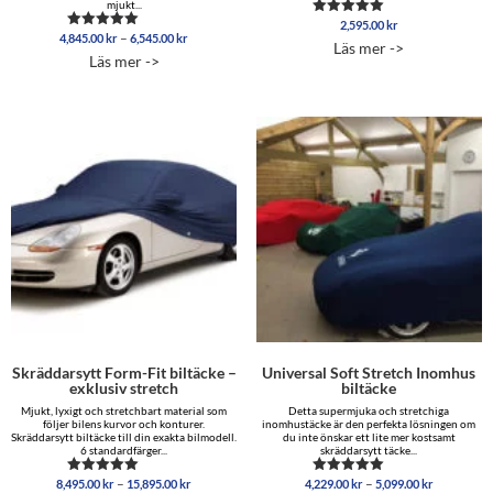
mjukt...
2,595.00
kr
Betygsatt
Prisintervall:
–
4,845.00
kr
6,545.00
kr
Betygsatt
5.00
Läs mer ->
4,845.00 kr
5.00
av 5
Läs mer ->
av 5
till
6,545.00 kr
Skräddarsytt Form-Fit biltäcke –
Universal Soft Stretch Inomhus
exklusiv stretch
biltäcke
Mjukt, lyxigt och stretchbart material som
Detta supermjuka och stretchiga
följer bilens kurvor och konturer.
inomhustäcke är den perfekta lösningen om
Skräddarsytt biltäcke till din exakta bilmodell.
du inte önskar ett lite mer kostsamt
6 standardfärger...
skräddarsytt täcke...
Prisintervall:
Prisinterva
–
–
8,495.00
kr
15,895.00
kr
4,229.00
kr
5,099.00
kr
Betygsatt
Betygsatt