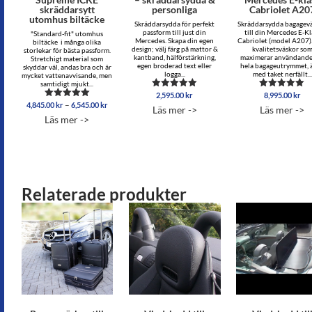
skräddarsytt
personliga
Cabriolet A20
utomhus biltäcke
Skräddarsydda för perfekt
Skräddarsydda bagagev
passform till just din
till din Mercedes E-Kl
"Standard-fit" utomhus
Mercedes. Skapa din egen
Cabriolet (model A207)
biltäcke i många olika
design; välj färg på mattor &
kvalitetsväskor so
storlekar för bästa passform.
kantband, hälförstärkning,
maximerar användande
Stretchigt material som
egen broderad text eller
hela bagageutrymmet, 
skyddar väl, andas bra och är
logga...
med taket nerfällt...
mycket vattenavvisande, men
samtidigt mjukt...
2,595.00
kr
8,995.00
kr
Betygsatt
Betygsatt
Prisintervall:
5.00
5.00
–
4,845.00
kr
6,545.00
kr
Betygsatt
Läs mer ->
Läs mer ->
av 5
av 5
4,845.00 kr
5.00
Läs mer ->
av 5
till
6,545.00 kr
Relaterade produkter