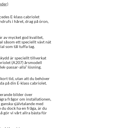
nder)
cedes E-klass cabriolet
ndrufs i håret, drag på öron,
r av mycket god kvalitet,
al såsom ett speciellt vävt nät
l som tål tuffa tag.
kydd är speciellt tillverkat
briolet (A207) årsmodell
ek-passar-alla” lösning.
ort tid, utan att du behöver
da på din E-klass cabriolet.
rerande bilder över
ågra frågor om installationen,
 ganska självtalande med
e du dock ha en fråga, är du
å gör vi vårt allra bästa för