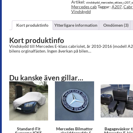
år
Artikel:
vindskydd_mercedes_eklass_c207_
2010
Mercedes cab
Taggar:
A207
,
Cabr
till
Vindskydd
2016
mängd
Kort produktinfo
Ytterligare information
Omdömen (3)
Kort produktinfo
Vindskydd till Mercedes E-klass cabriolet, år 2010-2016 (modell A2
bilens orginalfästen. Ingen åverkan på bilen…
Du kanske även gillar…
Standard-Fit
Mercedes Bilmattor
Bagageväskor ti
Supreme ICKE
– skräddarsydda &
Mercedes E-kla