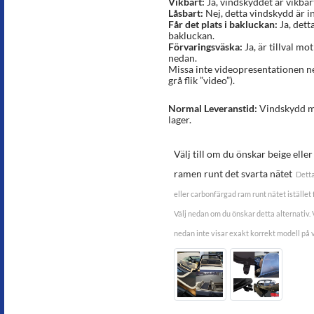
Vikbart:
Ja, vindskyddet är vikbar
Låsbart:
Nej, detta vindskydd är in
Får det plats i bakluckan:
Ja, dett
bakluckan.
Förvaringsväska:
Ja, är tillval mot
nedan.
Missa inte videopresentationen n
grå flik ”video”).
Normal Leveranstid:
Vindskydd me
lager.
Välj till om du önskar beige elle
ramen runt det svarta nätet
Detta
eller carbonfärgad ram runt nätet istället f
Välj nedan om du önskar detta alternativ
nedan inte visar exakt korrekt modell på 