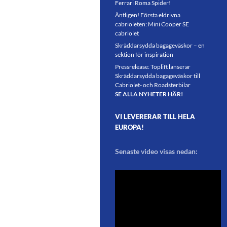
Ferrari Roma Spider!
Äntligen! Första eldrivna
cabrioleten: Mini Cooper SE
cabriolet
Skräddarsydda bagageväskor – en
sektion för inspiration
Pressrelease: Toplift lanserar
Skräddarsydda bagageväskor till
Cabriolet- och Roadsterbilar
SE ALLA NYHETER HÄR!
VI LEVERERAR TILL HELA
EUROPA!
Senaste video visas nedan: