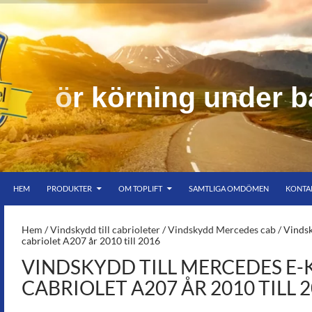
n
d
e
r
b
HOPPA TILL INNEHÅLL
er bar himmel
HEM
PRODUKTER
OM TOPLIFT
SAMTLIGA OMDÖMEN
KONTA
S-
Hem
/
Vindskydd till cabrioleter
/
Vindskydd Mercedes cab
/ Vindsk
cabriolet A207 år 2010 till 2016
VINDSKYDD TILL MERCEDES E-
CABRIOLET A207 ÅR 2010 TILL 