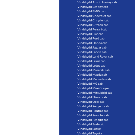
Vindskydd Austin Healey cab
Vindskydd Bentley cab
Vindskydd BMW cab
Vindskydd Chevrolet cab
Vindskydd Chrysler cab
Vindskydd Citroen cab
Vindskydd Ferrari cab
Vindskydd Fiat cab
Vindskydd Ford cab
Vindskydd Honda cab
Vindskydd Jaguar cab
Vindskydd Lancia cab
Vindskydd Land Rover cab
Vindskydd Lexus cab
Vindskydd Lotus cab
Vindskydd Maserati cab
Vindskydd Mazda cab
Vindskydd Mercedes cab
Vindskydd MG cab
Vindskydd Mini Cooper
Vindskydd Mitsubishi cab
Vindskydd Nissan cab
Vindskydd Opel cab
Vindskydd Peugeot cab
Vindskydd Pontiac cab
Vindskydd Porsche cab
Vindskydd Renault cab
Vindskydd Saab cab
Vindskydd Suzuki
Vindskydd Toyota