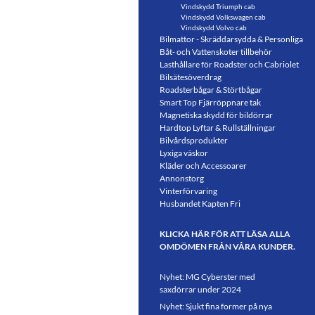
Vindskydd Triumph cab
Vindskydd Volkswagen cab
Vindskydd Volvo cab
Bilmattor - Skräddarsydda & Personliga
Båt- och Vattenskoter tillbehör
Lasthållare för Roadster och Cabriolet
Bilsätesöverdrag
Roadsterbågar & Störtbågar
Smart Top Fjärröppnare tak
Magnetiska skydd för bildörrar
Hardtop Lyftar & Rullställningar
Bilvårdsprodukter
Lyxiga väskor
Kläder och Accessoarer
Annonstorg
Vinterförvaring
Husbandet Kapten Fri
KLICKA HÄR FÖR ATT LÄSA ALLA
OMDÖMEN FRÅN VÅRA KUNDER.
Nyhet: MG Cyberster med
saxdörrar under 2024
Nyhet: Sjukt fina former på nya