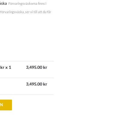
äska
Förvaringsväskorna finns i
förvaringsväska, ser vi till att du får
kr x 1
3,495.00
kr
3,495.00
kr
EN