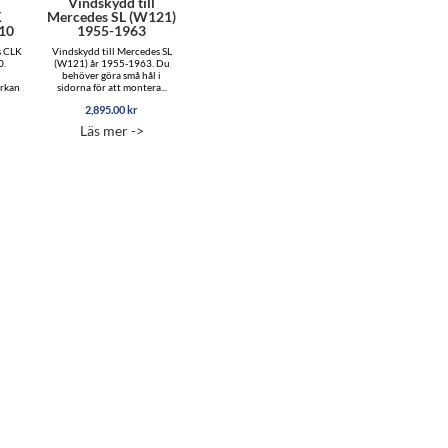
l
Vindskydd till
K
Mercedes SL (W121)
010
1955-1963
s CLK
Vindskydd till Mercedes SL
0.
(W121) år 1955-1963. Du
behöver göra små hål i
erkan
sidorna för att montera...
2,895.00
kr
Läs mer ->