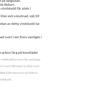
t på långsidan.
te låsbart.
a vindskydd får plats i
 liten extra kostnad, välj till
edan av detta vindskydd (se
d svart ram finns vanligen i
r carbon färg på konstläder
 vindskydd kan även fås med beige
ör svart (OBS Nätet är alltid svart).
. VÄNLIGEN observera att bilderna
vindskydd.