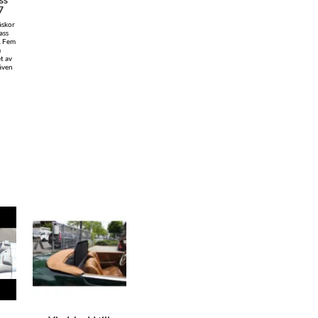
7
äskor
ass
. Fem
m
t av
även