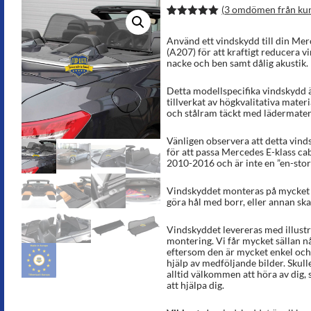
(
3
omdömen från ku
Betygsatt
6
5.00
av 5
Använd ett vindskydd till din Mer
baserat på
(A207) för att kraftigt reducera vi
kundrecens
nacke och ben samt dålig akustik.
ioner
Detta modellspecifika vindskydd ä
tillverkat av högkvalitativa materi
och stålram täckt med lädermateria
Vänligen observera att detta vinds
för att passa Mercedes E-klass ca
2010-2016 och är inte en ”en-storl
Vindskyddet monteras på mycket k
göra hål med borr, eller annan ska
Vindskyddet levereras med illust
montering. Vi får mycket sällan n
eftersom den är mycket enkel och
hjälp av medföljande bilder. Skull
alltid välkommen att höra av dig, s
att hjälpa dig.