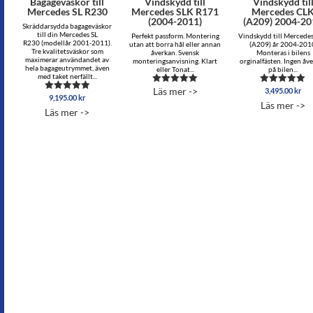
Bagageväskor till
Vindskydd till
Vindskydd til
Mercedes SL R230
Mercedes SLK R171
Mercedes CL
(2004-2011)
(A209) 2004-2
Skräddarsydda bagageväskor
till din Mercedes SL
Perfekt passform. Montering
Vindskydd till Mercede
R230 (modellår 2001-2011).
utan att borra hål eller annan
(A209) år 2004-201
Tre kvalitetsväskor som
åverkan. Svensk
Monteras i bilens
maximerar användandet av
monteringsanvisning. Klart
orginalfästen. Ingen åv
hela bagageutrymmet, även
eller Tonat...
på bilen...
med taket nerfällt...
Läs mer ->
3,495.00
kr
Betygsatt
Betygsatt
9,195.00
kr
Betygsatt
4.87
5.00
Läs mer ->
5.00
av 5
av 5
Läs mer ->
av 5