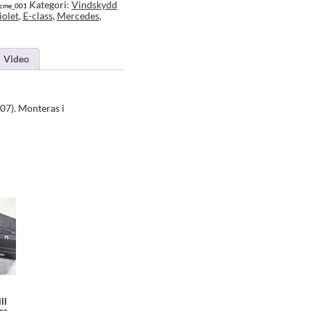
Kategori:
Vindskydd
scme_001
iolet
,
E-class
,
Mercedes
,
Video
07). Monteras i
ll
ss