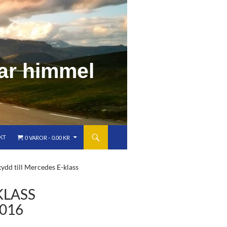
a
r
h
i
m
m
e
l
KT
0 VAROR
0.00 KR
ydd till Mercedes E-klass
KLASS
2016