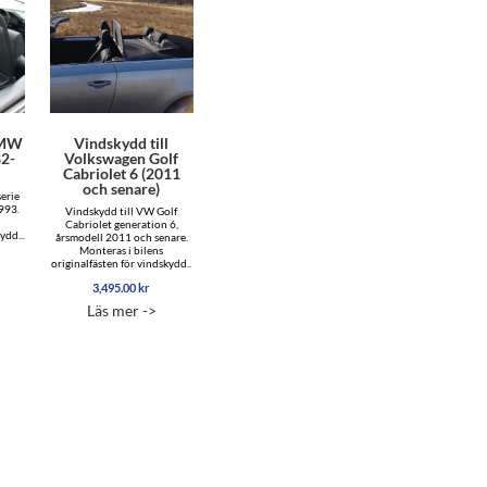
BMW
Vindskydd till
82-
Volkswagen Golf
Cabriolet 6 (2011
och senare)
erie
993.
Vindskydd till VW Golf
Cabriolet generation 6,
ydd...
årsmodell 2011 och senare.
Monteras i bilens
originalfästen för vindskydd..
3,495.00
kr
Läs mer ->