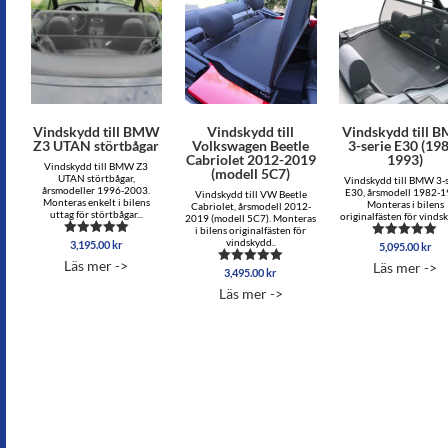
Vindskydd till BMW
Vindskydd till
Vindskydd till 
Z3 UTAN störtbågar
Volkswagen Beetle
3-serie E30 (19
Cabriolet 2012-2019
1993)
Vindskydd till BMW Z3
(modell 5C7)
UTAN störtbågar,
Vindskydd till BMW 3-s
årsmodeller 1996-2003.
E30, årsmodell 1982-1
Vindskydd till VW Beetle
Monteras enkelt i bilens
Monteras i bilens
Cabriolet, årsmodell 2012-
uttag för störtbågar...
originalfästen för vindsk
2019 (modell 5C7). Monteras
i bilens originalfästen för
vindskydd..
3,195.00
kr
Betygsatt
5,095.00
kr
Betygsatt
4.80
5.00
Läs mer ->
Läs mer ->
av 5
av 5
3,495.00
kr
Betygsatt
5.00
Läs mer ->
av 5