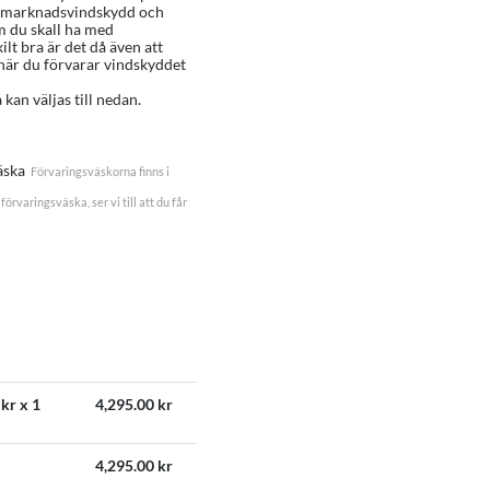
termarknadsvindskydd och
m du skall ha med
ilt bra är det då även att
 när du förvarar vindskyddet
kan väljas till nedan.
äska
Förvaringsväskorna finns i
förvaringsväska, ser vi till att du får
kr x 1
4,295.00
kr
4,295.00
kr