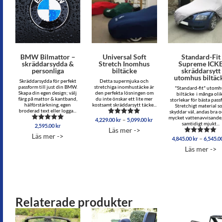
BMW Bilmattor –
Universal Soft
Standard-Fit
skräddarsydda &
Stretch Inomhus
Supreme ICK
personliga
biltäcke
skräddarsytt
utomhus biltäc
Skräddarsydda för perfekt
Detta supermjuka och
passform till just din BMW.
stretchiga inomhustäcke är
"Standard-fit" utomh
Skapa din egen design; välj
den perfekta lösningen om
biltäcke i många oli
färg på mattor & kantband,
du inte önskar ett lite mer
storlekar för bästa pass
hälförstärkning, egen
kostsamt skräddarsytt täcke...
Stretchigt material 
broderad text eller logga...
skyddar väl, andas bra o
mycket vattenavvisande
Prisintervall:
–
4,229.00
kr
5,099.00
kr
Betygsatt
samtidigt mjukt...
2,595.00
kr
4,229.00 kr
Betygsatt
4.96
Läs mer ->
5.00
av 5
till
Läs mer ->
av 5
–
4,845.00
kr
6,545.0
Betygsatt
5,099.00 kr
5.00
Läs mer ->
av 5
Relaterade produkter