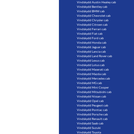
Vindskydd Austin Healey cab
Vindskydd Bentley cab
Vindskydd BMW cab
Vindskydd Chevrolet cab
Vindskydd Chrysler cab
Vindskydd Citroen cab
Vindskydd Ferrari cab
Vindskydd Fiat cab
Vindskydd Ford cab
Vindskydd Honda cab
Vindskydd Jaguar cab
Vindskydd Lancia cab
Vindskydd Land Rover cab
Vindskydd Lexus cab
Vindskydd Lotus cab
Vindskydd Maserati cab
Vindskydd Mazda cab
Vindskydd Mercedes cab
Vindskydd MG cab
Vindskydd Mini Cooper
Vindskydd Mitsubishi cab
Vindskydd Nissan cab
Vindskydd Opel cab
Vindskydd Peugeot cab
Vindskydd Pontiac cab
Vindskydd Porsche cab
Vindskydd Renault cab
Vindskydd Saab cab
Vindskydd Suzuki
Vindskydd Toyota