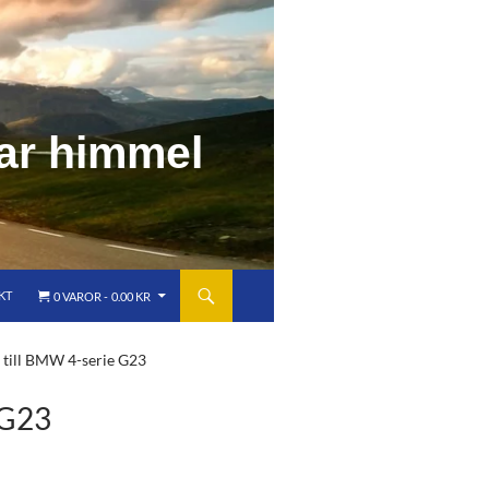
a
r
h
i
m
m
e
l
KT
0 VAROR
0.00 KR
 till BMW 4-serie G23
 G23