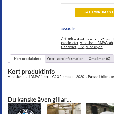
Vindskydd
LÄGG I VARUKORG
till
BMW
4-
serie
4,295.00
kr
G23
årsmodell
2020
Artikel:
vindskydd_bmw_4serie_g23_scb4_
och
cabrioleter
,
Vindskydd BMW cab
senare
Cabriolet
,
G23
,
Vindskydd
mängd
Kort produktinfo
Ytterligare information
Omdömen (0)
Kort produktinfo
Vindskydd till BMW 4-serie G23 årsmodell 2020+. Passar i bilens o
Du kanske även gillar…