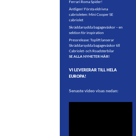
Ferrari Roma Spider!
Äntligen! Första eldrivna
cabrioleten: Mini Cooper SE
cabriolet
Skräddarsydda bagageväskor – en
sektion för inspiration
Pressrelease: Toplift lanserar
Skräddarsydda bagageväskor till
Cabriolet- och Roadsterbilar
SE ALLA NYHETER HÄR!
VI LEVERERAR TILL HELA
EUROPA!
Senaste video visas nedan: