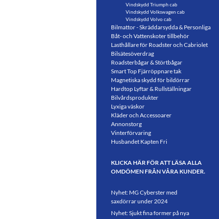
Vindskydd Triumph cab
Vindskydd Volkswagen cab
Vindskydd Volvo cab
Bilmattor - Skräddarsydda & Personliga
Båt- och Vattenskoter tillbehör
Lasthållare för Roadster och Cabriolet
Bilsätesöverdrag
Roadsterbågar & Störtbågar
Smart Top Fjärröppnare tak
Magnetiska skydd för bildörrar
Hardtop Lyftar & Rullställningar
Bilvårdsprodukter
Lyxiga väskor
Kläder och Accessoarer
Annonstorg
Vinterförvaring
Husbandet Kapten Fri
KLICKA HÄR FÖR ATT LÄSA ALLA
OMDÖMEN FRÅN VÅRA KUNDER.
Nyhet: MG Cyberster med
saxdörrar under 2024
Nyhet: Sjukt fina former på nya