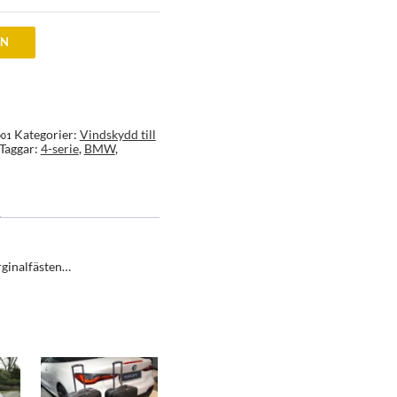
EN
Kategorier:
Vindskydd till
001
Taggar:
4-serie
,
BMW
,
rginalfästen…