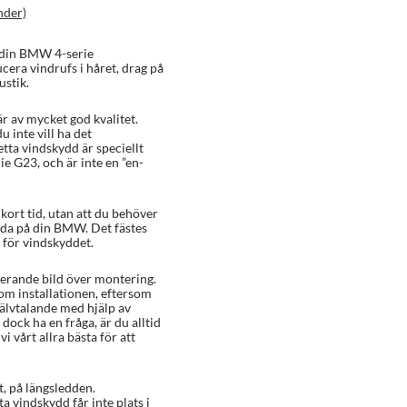
nder)
l din BMW 4-serie
ucera vindrufs i håret, drag på
ustik.
r av mycket god kvalitet.
 inte vill ha det
etta vindskydd är speciellt
ie G23, och är inte en ”en-
ort tid, utan att du behöver
ada på din BMW. Det fästes
 för vindskyddet.
rerande bild över montering.
 om installationen, eftersom
älvtalande med hjälp av
dock ha en fråga, är du alltid
i vårt allra bästa för att
t, på längsledden.
ta vindskydd får inte plats i