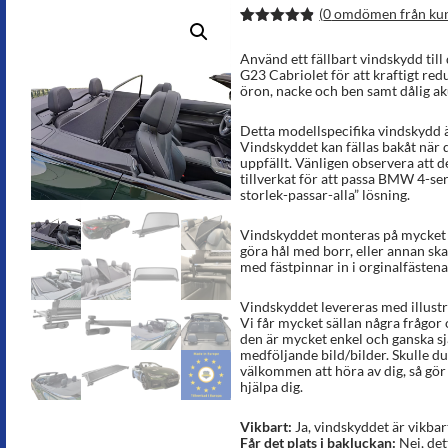
(
0
omdömen från ku
Betygsatt
6
4.83
av 5
Använd ett fällbart vindskydd til
baserat på
G23 Cabriolet för att kraftigt red
kundrecens
öron, nacke och ben samt dålig ak
ioner
Detta modellspecifika vindskydd ä
Vindskyddet kan fällas bakåt när du
uppfällt. Vänligen observera att d
tillverkat för att passa BMW 4-ser
storlek-passar-alla” lösning.
Vindskyddet monteras på mycket k
göra hål med borr, eller annan sk
med fästpinnar in i orginalfästena
Vindskyddet levereras med illust
Vi får mycket sällan några frågor
den är mycket enkel och ganska sj
medföljande bild/bilder. Skulle du 
välkommen att höra av dig, så gör v
hjälpa dig.
Vikbart:
Ja, vindskyddet är vikbar
Får det plats i bakluckan:
Nej, det