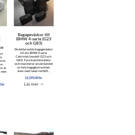
Bagageväskor till
E
BMW 4-serie (G23
och G83)
ke
Skräddarsydda bagageväskor
till din BMW 4-serie
us
Cabriolet (modell G23 och
ka
G83). Fyra kvalitetsväskor
form.
som maximerar användandet
som
av hela bagageutrymmet,
ch är
även med taket nerfällt...
, men
12,295.00
kr
Läs mer ->
Prisintervall:
0
kr
4,845.00 kr
till
6,545.00 kr