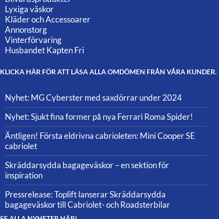
Lyxiga väskor
Kläder och Accessoarer
Annonstorg
Vinterförvaring
Husbandet Kapten Fri
KLICKA HÄR FÖR ATT LÄSA ALLA OMDÖMEN FRÅN VÅRA KUNDER.
Nyhet: MG Cyberster med saxdörrar under 2024
Nyhet: Sjukt fina former på nya Ferrari Roma Spider!
Äntligen! Första eldrivna cabrioleten: Mini Cooper SE
cabriolet
Skräddarsydda bagageväskor – en sektion för
inspiration
Pressrelease: Toplift lanserar Skräddarsydda
bagageväskor till Cabriolet- och Roadsterbilar
SE ALLA NYHETER HÄR!