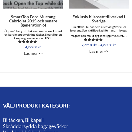
SmartTop Ford Mustang
Exklusiv bilrosett tillverkad i
Cabriolet 2015 och senare
Sverige
(generation 6)
Fin effekt i bilhandeln eller vid gåvor eller
leverans. Svensktillverkad för hand. Inbyggd
Öppna/Stäng ditt tak medans du kör. Endast
…
en kort knapptryckning räcker. SmartTop:en
magnet och mjukt tyg som ligger vackert
kan programmeras med USB...
Prisinterva
–
2,795.00
kr
4,295.00
kr
Betygsatt
4,995.00
kr
Betygsatt
2,795.00 
4.86
Läs mer ->
5.00
av 5
Läs mer ->
till
av 5
4,295.00 
VÄLJ PRODUKTKATEGORI:
Biltäcken, Bilkapell
Skräddarsydda bagageväskor