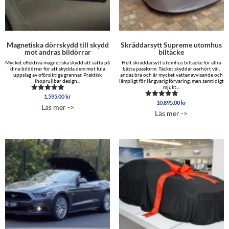
Magnetiska dörrskydd till skydd
Skräddarsytt Supreme utomhus
mot andras bildörrar
biltäcke
Mycket effektiva magnetiska skydd att sätta på
Helt skräddarsytt utomhus biltäcke för allra
dina bildörrar för att skydda dem mot fula
bästa passform. Täcket skyddar oerhört väl,
uppslag av oförsiktiga grannar. Praktisk
andas bra och är mycket vattenavvisande och
ihoprullbar design...
lämpligt för långvarig förvaring, men samtidigt
mjukt...
1,595.00
kr
Betygsatt
10,895.00
kr
4.96
Betygsatt
Läs mer ->
av 5
5.00
Läs mer ->
av 5