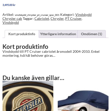
Cruiser
3,495.00
kr
cabriolet
2004-
2010
Artikel:
Kategori:
Vindskydd
vindskydd_chrysler_pt_cruiser_spsc_001
mängd
Chrysler cab
Taggar:
Cabriolet
,
Chrysler
,
PT Cruiser
,
Vindskydd
Kort produktinfo
Ytterligare information
Omdömen (1)
Kort produktinfo
Vindskydd till PT Cruiser cabriolet årsmodell 2004-2010. Enkel
montering, två hål behöver göras…
Du kanske även gillar…