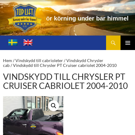
n
i
n
g
u
n
d
e
r
b
a
r
h
i
m
m
e
l
Sök
Toplift.se – för körning under bar himmel
HOPPA
TILL
PRIMÄ
INNEHÅLL
MENY
Hem
/
Vindskydd till cabrioleter
/
Vindskydd Chrysler
cab
/ Vindskydd till Chrysler PT Cruiser cabriolet 2004-2010
VINDSKYDD TILL CHRYSLER PT
CRUISER CABRIOLET 2004-2010