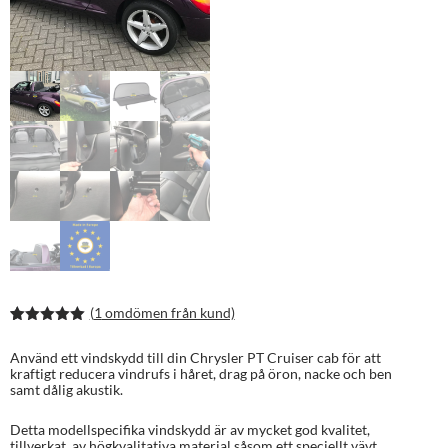
(
1
omdömen från kund)
Betygsatt
2
5.00
av 5
Använd ett vindskydd till din Chrysler PT Cruiser cab för att
baserat på
kraftigt reducera vindrufs i håret, drag på öron, nacke och ben
kundrecens
samt dålig akustik.
ioner
Detta modellspecifika vindskydd är av mycket god kvalitet,
tillverkat av högkvalitativa material såsom ett speciellt vävt