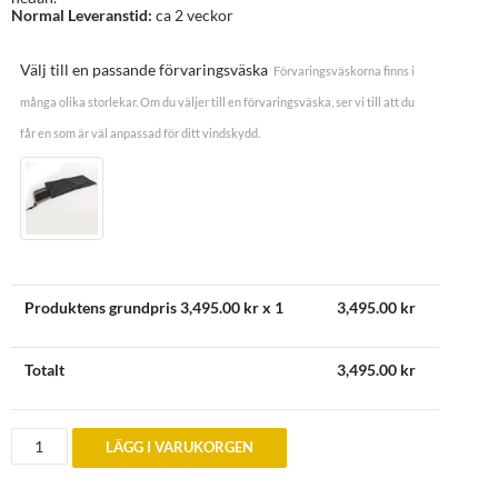
Normal Leveranstid:
ca 2 veckor
Välj till en passande förvaringsväska
Förvaringsväskorna finns i
många olika storlekar. Om du väljer till en förvaringsväska, ser vi till att du
får en som är väl anpassad för ditt vindskydd.
Produktens grundpris
3,495.00
kr x 1
3,495.00
kr
Totalt
3,495.00
kr
Vindskydd
LÄGG I VARUKORGEN
till
Chrysler
PT