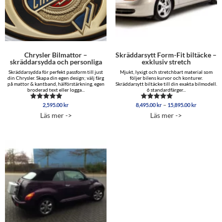
Chrysler Bilmattor –
Skräddarsytt Form-Fit biltäcke –
skräddarsydda och personliga
exklusiv stretch
Skräddarsydda för perfekt passform till just
Mjukt, lyxigt och stretchbart material som
din Chrysler. Skapa din egen design; välj färg
följer bilens kurvor och konturer.
på mattor & kantband, hälförstärkning, egen
Skräddarsytt biltäcke till din exakta bilmodell.
broderad text eller logga...
6 standardfärger...
Prisinterva
–
2,595.00
kr
8,495.00
kr
15,895.00
kr
Betygsatt
Betygsatt
8,495.00 
5.00
5.00
Läs mer ->
Läs mer ->
av 5
av 5
till
15,895.00