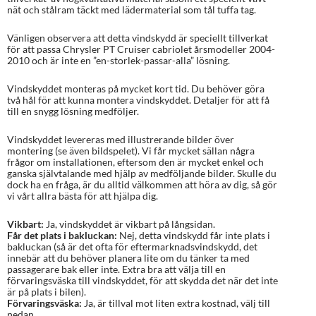
nät och stålram täckt med lädermaterial som tål tuffa tag.
Vänligen observera att detta vindskydd är speciellt tillverkat
för att passa Chrysler PT Cruiser cabriolet årsmodeller 2004-
2010 och är inte en ”en-storlek-passar-alla” lösning.
Vindskyddet monteras på mycket kort tid. Du behöver göra
två hål för att kunna montera vindskyddet. Detaljer för att få
till en snygg lösning medföljer.
Vindskyddet levereras med illustrerande bilder över
montering (se även bildspelet). Vi får mycket sällan några
frågor om installationen, eftersom den är mycket enkel och
ganska självtalande med hjälp av medföljande bilder. Skulle du
dock ha en fråga, är du alltid välkommen att höra av dig, så gör
vi vårt allra bästa för att hjälpa dig.
Vikbart:
Ja, vindskyddet är vikbart på långsidan.
Får det plats i bakluckan:
Nej, detta vindskydd får inte plats i
bakluckan (så är det ofta för eftermarknadsvindskydd, det
innebär att du behöver planera lite om du tänker ta med
passagerare bak eller inte. Extra bra att välja till en
förvaringsväska till vindskyddet, för att skydda det när det inte
är på plats i bilen).
Förvaringsväska:
Ja, är tillval mot liten extra kostnad, välj till
nedan.