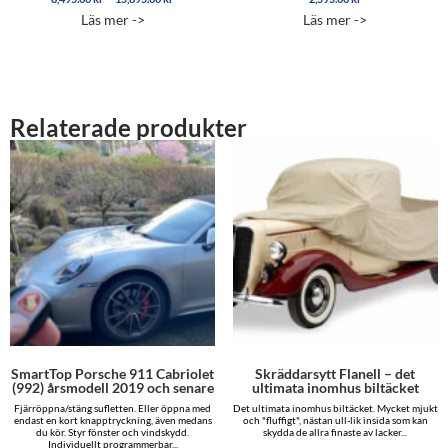
8,495.00 kr
5.00
5.00
Läs mer ->
Läs mer ->
av 5
av 5
till
15,895.00 kr
Relaterade produkter
SmartTop Porsche 911 Cabriolet
Skräddarsytt Flanell – det
(992) årsmodell 2019 och senare
ultimata inomhus biltäcket
Fjärröppna/stäng sufletten. Eller öppna med
Det ultimata inomhus biltäcket. Mycket mjukt
endast en kort knapptryckning, även medans
och "fluffigt", nästan ull-lik insida som kan
du kör. Styr fönster och vindskydd.
skydda de allra finaste av lacker...
Individuellt programmerbar...