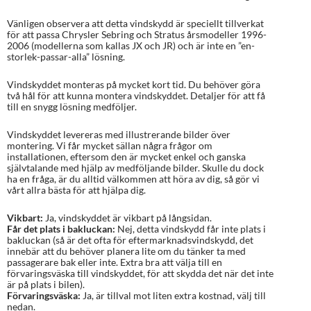
Vänligen observera att detta vindskydd är speciellt tillverkat
för att passa Chrysler Sebring och Stratus årsmodeller 1996-
2006 (modellerna som kallas JX och JR) och är inte en ”en-
storlek-passar-alla” lösning.
Vindskyddet monteras på mycket kort tid. Du behöver göra
två hål för att kunna montera vindskyddet. Detaljer för att få
till en snygg lösning medföljer.
Vindskyddet levereras med illustrerande bilder över
montering. Vi får mycket sällan några frågor om
installationen, eftersom den är mycket enkel och ganska
självtalande med hjälp av medföljande bilder. Skulle du dock
ha en fråga, är du alltid välkommen att höra av dig, så gör vi
vårt allra bästa för att hjälpa dig.
Vikbart:
Ja, vindskyddet är vikbart på långsidan.
Får det plats i bakluckan:
Nej, detta vindskydd får inte plats i
bakluckan (så är det ofta för eftermarknadsvindskydd, det
innebär att du behöver planera lite om du tänker ta med
passagerare bak eller inte. Extra bra att välja till en
förvaringsväska till vindskyddet, för att skydda det när det inte
är på plats i bilen).
Förvaringsväska:
Ja, är tillval mot liten extra kostnad, välj till
nedan.