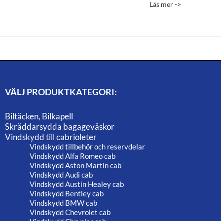
4,845.00 
22,695.00 kr
Läs mer ->
av 5
till
6,545.00 
VÄLJ PRODUKTKATEGORI:
Biltäcken, Bilkapell
Skräddarsydda bagageväskor
Vindskydd till cabrioleter
Vindskydd tillbehör och reservdelar
Vindskydd Alfa Romeo cab
Vindskydd Aston Martin cab
Vindskydd Audi cab
Vindskydd Austin Healey cab
Vindskydd Bentley cab
Vindskydd BMW cab
Vindskydd Chevrolet cab