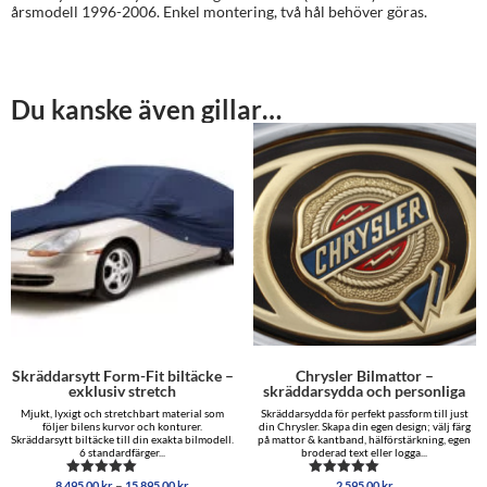
årsmodell 1996-2006. Enkel montering, två hål behöver göras.
Du kanske även gillar…
Skräddarsytt Form-Fit biltäcke –
Chrysler Bilmattor –
exklusiv stretch
skräddarsydda och personliga
Mjukt, lyxigt och stretchbart material som
Skräddarsydda för perfekt passform till just
följer bilens kurvor och konturer.
din Chrysler. Skapa din egen design; välj färg
Skräddarsytt biltäcke till din exakta bilmodell.
på mattor & kantband, hälförstärkning, egen
6 standardfärger...
broderad text eller logga...
Prisintervall:
–
8,495.00
kr
15,895.00
kr
2,595.00
kr
Betygsatt
Betygsatt