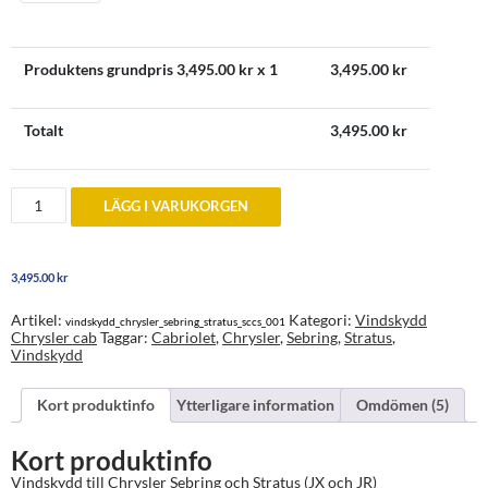
Produktens grundpris
3,495.00
kr x 1
3,495.00
kr
Totalt
3,495.00
kr
Vindskydd
LÄGG I VARUKORGEN
till
Chrysler
Sebring
och
3,495.00
kr
Stratus
1996-
2006
Artikel:
Kategori:
Vindskydd
vindskydd_chrysler_sebring_stratus_sccs_001
mängd
Chrysler cab
Taggar:
Cabriolet
,
Chrysler
,
Sebring
,
Stratus
,
Vindskydd
Kort produktinfo
Ytterligare information
Omdömen (5)
Kort produktinfo
Vindskydd till Chrysler Sebring och Stratus (JX och JR)