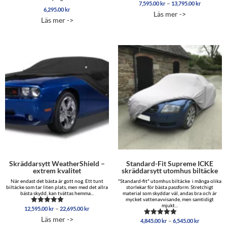
Prisinterva
–
7,595.00
kr
13,795.00
kr
6,295.00
kr
7,595.00 
Läs mer ->
till
Läs mer ->
13,795.00
Skräddarsytt WeatherShield –
Standard-Fit Supreme ICKE
extrem kvalitet
skräddarsytt utomhus biltäcke
När endast det bästa är gott nog. Ett tunt
"Standard-fit" utomhus biltäcke i många olika
biltäcke som tar liten plats, men med det allra
storlekar för bästa passform. Stretchigt
bästa skydd, kan tvättas hemma...
material som skyddar väl, andas bra och är
mycket vattenavvisande, men samtidigt
mjukt...
Prisintervall:
–
12,595.00
kr
22,695.00
kr
Betygsatt
12,595.00 kr
5.00
Läs mer ->
Prisinterva
–
4,845.00
kr
6,545.00
kr
av 5
Betygsatt
till
5.00