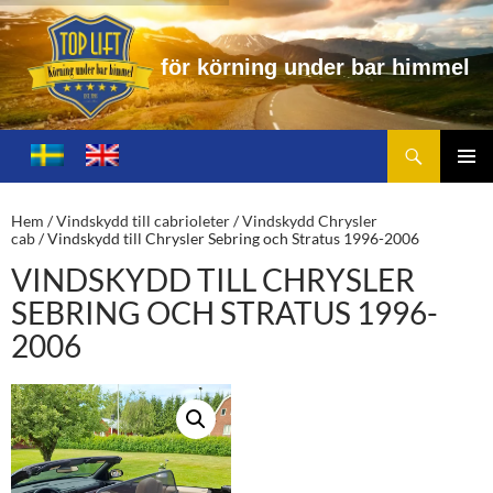
ö
r
n
i
n
g
u
n
d
e
r
b
a
r
h
i
m
m
e
l
Sök
Toplift.se – för körning under bar himmel
HOPPA
TILL
PRIMÄ
INNEHÅLL
MENY
Hem
/
Vindskydd till cabrioleter
/
Vindskydd Chrysler
cab
/ Vindskydd till Chrysler Sebring och Stratus 1996-2006
VINDSKYDD TILL CHRYSLER
SEBRING OCH STRATUS 1996-
2006