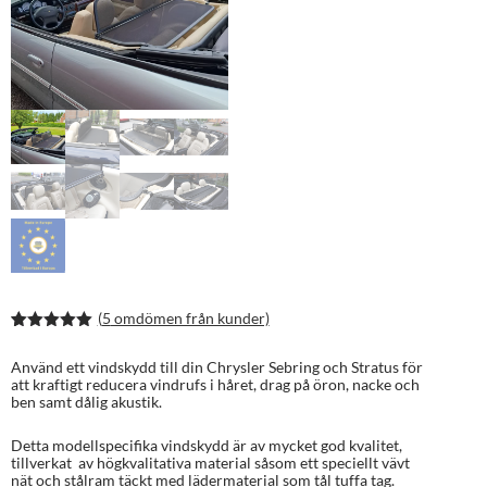
(
5
omdömen från kunder)
Betygsatt
8
5.00
av 5
Använd ett vindskydd till din Chrysler Sebring och Stratus för
baserat på
att kraftigt reducera vindrufs i håret, drag på öron, nacke och
kundrecens
ben samt dålig akustik.
ioner
Detta modellspecifika vindskydd är av mycket god kvalitet,
tillverkat av högkvalitativa material såsom ett speciellt vävt
nät och stålram täckt med lädermaterial som tål tuffa tag.