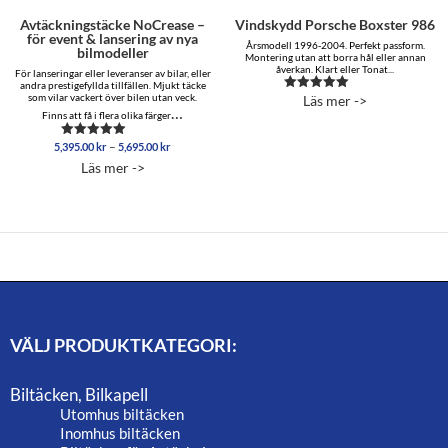
Avtäckningstäcke NoCrease –
Vindskydd Porsche Boxster 986
för event & lansering av nya
Årsmodell 1996-2004. Perfekt passform.
bilmodeller
Montering utan att borra hål eller annan
åverkan. Klart eller Tonat...
För lanseringar eller leveranser av bilar, eller
andra prestigefyllda tillfällen. Mjukt täcke
som vilar vackert över bilen utan veck.
Läs mer ->
Betygsatt
…
5.00
Finns att få i flera olika färger
av 5
Prisintervall:
–
5,395.00
kr
5,695.00
kr
Betygsatt
5,395.00 kr
5.00
Läs mer ->
av 5
till
5,695.00 kr
VÄLJ PRODUKTKATEGORI:
Biltäcken, Bilkapell
Utomhus biltäcken
Inomhus biltäcken