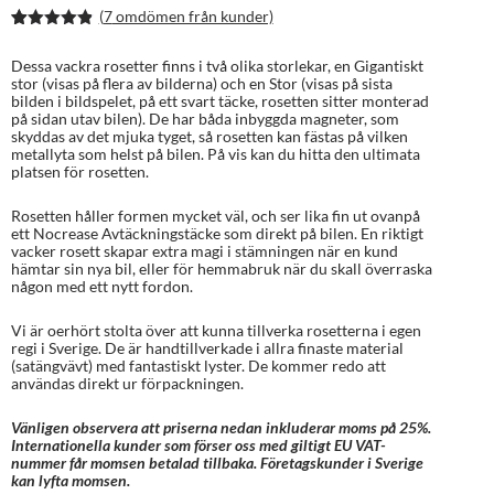
(
7
omdömen från kunder)
Betygsatt
14
4.86
av 5
Dessa vackra rosetter finns i två olika storlekar, en Gigantiskt
baserat på
stor (visas på flera av bilderna) och en Stor (visas på sista
kundrecens
bilden i bildspelet, på ett svart täcke, rosetten sitter monterad
ioner
på sidan utav bilen). De har båda inbyggda magneter, som
skyddas av det mjuka tyget, så rosetten kan fästas på vilken
metallyta som helst på bilen. På vis kan du hitta den ultimata
platsen för rosetten.
Rosetten håller formen mycket väl, och ser lika fin ut ovanpå
ett Nocrease Avtäckningstäcke som direkt på bilen. En riktigt
vacker rosett skapar extra magi i stämningen när en kund
hämtar sin nya bil, eller för hemmabruk när du skall överraska
någon med ett nytt fordon.
Vi är oerhört stolta över att kunna tillverka rosetterna i egen
regi i Sverige. De är handtillverkade i allra finaste material
(satängvävt) med fantastiskt lyster. De kommer redo att
användas direkt ur förpackningen.
Vänligen observera att priserna nedan inkluderar moms på 25%.
Internationella kunder som förser oss med giltigt EU VAT-
nummer får momsen betalad tillbaka. Företagskunder i Sverige
kan lyfta momsen.