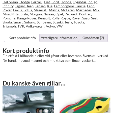
DeLorean
,
Dodge
,
Ferrari
,
Fiat
,
Ford
,
Honda
,
Hyundai
,
Indigo
,
Infinity
,
Jaguar
,
Jeep
,
Jensen
,
Kia
,
Lamborghini
,
Lancia
,
Land
Rover
,
Lexus
,
Lotus
,
Maserati
,
Mazda
,
McLaren
,
Mercedes
,
MG
,
Mini
,
Mitsubishi
,
Morgan
,
Nissan
,
Opel
,
Peugeot
,
Pontiac
,
Porsche
,
Range Rover
,
Renault
,
Rolls-Royce
,
Rover
,
Saab
,
Seat
,
Skoda
,
Smart
,
Subaru
,
Sunbeam
,
Suzuki
,
Tesla
,
Toyota
,
Triumph
,
TVR
,
Volkswagen
,
Volvo
,
VW
Kort produktinfo
Ytterligare information
Omdömen (7)
Kort produktinfo
Fin effekt i bilhandeln eller vid gåvor eller leverans. Svensktillverkad
…
för hand. Inbyggd magnet och mjukt tyg som ligger vackert
Du kanske även gillar…