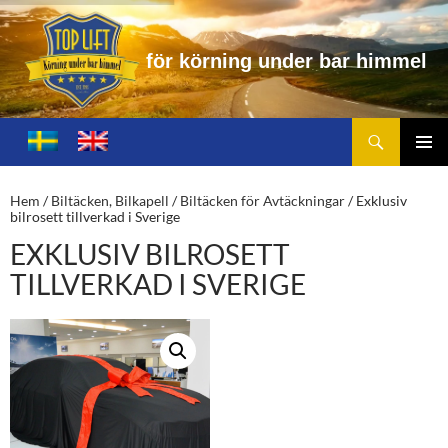
f
ö
r
k
ö
r
n
i
n
g
u
n
d
e
r
b
a
r
h
i
m
m
e
l
Sök
Toplift.se – för körning under bar himmel
HOPPA
TILL
PRIMÄ
INNEHÅLL
MENY
Hem
/
Biltäcken, Bilkapell
/
Biltäcken för Avtäckningar
/ Exklusiv
bilrosett tillverkad i Sverige
EXKLUSIV BILROSETT
TILLVERKAD I SVERIGE