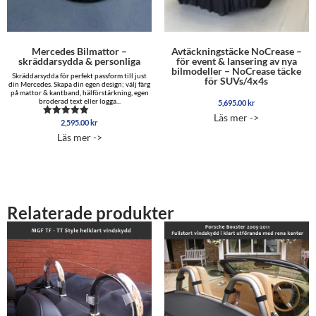
Mercedes Bilmattor –
Avtäckningstäcke NoCrease –
skräddarsydda & personliga
för event & lansering av nya
bilmodeller – NoCrease täcke
Skräddarsydda för perfekt passform till just
för SUVs/4x4s
din Mercedes. Skapa din egen design; välj färg
på mattor & kantband, hälförstärkning, egen
broderad text eller logga...
5,695.00
kr
Läs mer ->
2,595.00
kr
Betygsatt
5.00
Läs mer ->
av 5
Relaterade produkter