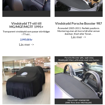
Vindskydd TT-stil till
Vindskydd Porsche Boxster 987
MG/MGF/MGTF 1995+
Årsmodell 2005-2011. Perfekt passform.
Montering utan att borra hål eller annan
Transparent vindskydd som passar störtbågar
åverkan. Klart eller Tonat...
i TT-stil...
Läs mer ->
2,995.00
kr
Läs mer ->