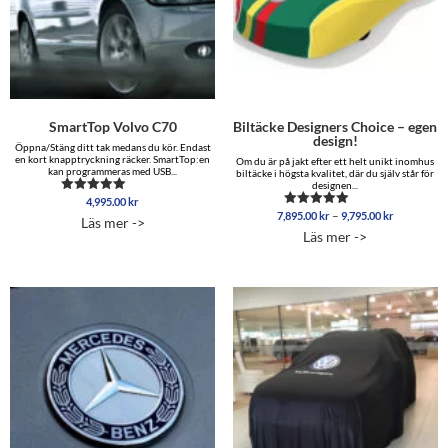
SmartTop Volvo C70
Biltäcke Designers Choice – egen
design!
Öppna/Stäng ditt tak medans du kör. Endast
en kort knapptryckning räcker. SmartTop:en
Om du är på jakt efter ett helt unikt inomhus
kan programmeras med USB...
biltäcke i högsta kvalitet, där du själv står för
designen...
4,995.00
kr
Betygsatt
Prisinterva
5.00
–
7,895.00
kr
9,795.00
kr
Betygsatt
Läs mer ->
av 5
7,895.00 
5.00
Läs mer ->
av 5
till
9,795.00 