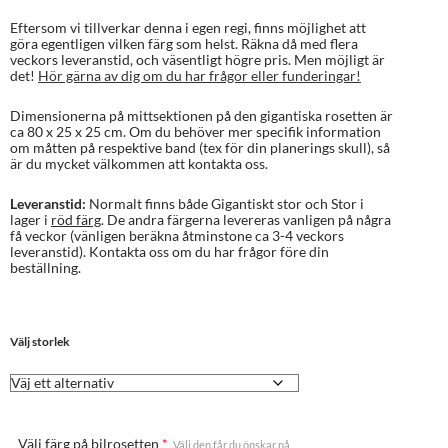
Eftersom vi tillverkar denna i egen regi, finns möjlighet att
göra egentligen vilken färg som helst. Räkna då med flera
veckors leveranstid, och väsentligt högre pris. Men möjligt är
det!
Hör gärna av dig om du har frågor eller funderingar!
Dimensionerna på mittsektionen på den gigantiska rosetten är
ca 80 x 25 x 25 cm. Om du behöver mer specifik information
om måtten på respektive band (tex för din planerings skull), så
är du mycket välkommen att kontakta oss.
Leveranstid:
Normalt finns både Gigantiskt stor och Stor i
lager i
röd färg
. De andra färgerna levereras vanligen på några
få veckor (vänligen beräkna åtminstone ca 3-4 veckors
leveranstid). Kontakta oss om du har frågor före din
beställning.
Välj storlek
Välj färg på bilrosetten
*
Välj den får du önskar på