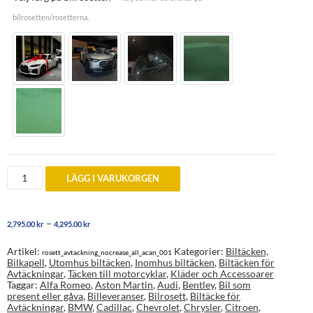
bilrosetten/rosetterna.
Exklusiv
LÄGG I VARUKORGEN
bilrosett
tillverkad
i
Sverige
Prisintervall:
–
2,795.00
kr
4,295.00
kr
mängd
2,795.00 kr
till
Artikel:
Kategorier:
Biltäcken,
rosett_avtackning_nocrease_all_acan_001
4,295.00 kr
Bilkapell
,
Utomhus biltäcken
,
Inomhus biltäcken
,
Biltäcken för
Avtäckningar
,
Täcken till motorcyklar
,
Kläder och Accessoarer
Taggar:
Alfa Romeo
,
Aston Martin
,
Audi
,
Bentley
,
Bil som
present eller gåva
,
Billeveranser
,
Bilrosett
,
Biltäcke för
Avtäckningar
,
BMW
,
Cadillac
,
Chevrolet
,
Chrysler
,
Citroen
,