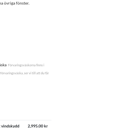
a övriga fönster.
äska
Förvaringsväskorna finns i
förvaringsväska, ser vi till att du får
t vindskydd
2,995.00
kr