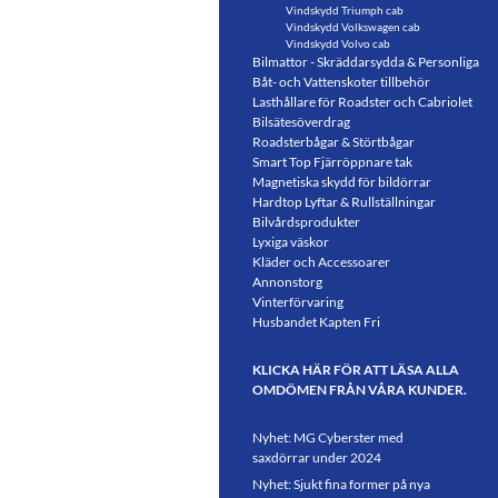
Vindskydd Triumph cab
Vindskydd Volkswagen cab
Vindskydd Volvo cab
Bilmattor - Skräddarsydda & Personliga
Båt- och Vattenskoter tillbehör
Lasthållare för Roadster och Cabriolet
Bilsätesöverdrag
Roadsterbågar & Störtbågar
Smart Top Fjärröppnare tak
Magnetiska skydd för bildörrar
Hardtop Lyftar & Rullställningar
Bilvårdsprodukter
Lyxiga väskor
Kläder och Accessoarer
Annonstorg
Vinterförvaring
Husbandet Kapten Fri
KLICKA HÄR FÖR ATT LÄSA ALLA
OMDÖMEN FRÅN VÅRA KUNDER.
Nyhet: MG Cyberster med
saxdörrar under 2024
Nyhet: Sjukt fina former på nya