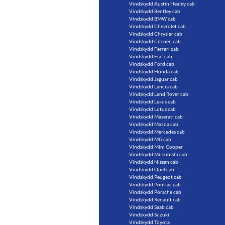
Vindskydd Austin Healey cab
Vindskydd Bentley cab
Vindskydd BMW cab
Vindskydd Chevrolet cab
Vindskydd Chrysler cab
Vindskydd Citroen cab
Vindskydd Ferrari cab
Vindskydd Fiat cab
Vindskydd Ford cab
Vindskydd Honda cab
Vindskydd Jaguar cab
Vindskydd Lancia cab
Vindskydd Land Rover cab
Vindskydd Lexus cab
Vindskydd Lotus cab
Vindskydd Maserati cab
Vindskydd Mazda cab
Vindskydd Mercedes cab
Vindskydd MG cab
Vindskydd Mini Cooper
Vindskydd Mitsubishi cab
Vindskydd Nissan cab
Vindskydd Opel cab
Vindskydd Peugeot cab
Vindskydd Pontiac cab
Vindskydd Porsche cab
Vindskydd Renault cab
Vindskydd Saab cab
Vindskydd Suzuki
Vindskydd Toyota