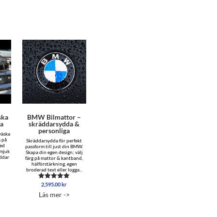
ska
BMW Bilmattor –
ka
skräddarsydda &
personliga
väska
s på
Skräddarsydda för perfekt
med
passform till just din BMW.
 mjuk
Skapa din egen design; välj
yddar
färg på mattor & kantband,
hälförstärkning, egen
broderad text eller logga...
2,595.00
kr
Betygsatt
5.00
Läs mer ->
av 5