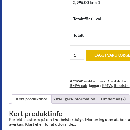
2,995.00
kr x 1
Totalt för tillval
Totalt
Vindskydd
LÄGG I VARUKORG
till
BMW
Z3
m
Dubbelstörtbåge
monterad
Artikel:
vindskydd_bmw_z3_med_dubbelsto
mängd
BMW cab
Taggar:
BMW
,
Roadster
Kort produktinfo
Ytterligare information
Omdömen (2)
Kort produktinfo
Perfekt passform på din Dubbelstörtbåge. Montering utan att borra 
åverkan. Klart eller Tonat utförande…