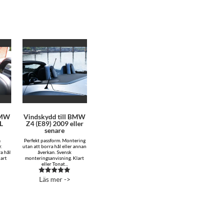
BMW
Vindskydd till BMW
L
Z4 (E89) 2009 eller
senare
å
Perfekt passform. Montering
.
utan att borra hål eller annan
a hål
åverkan. Svensk
lart
monteringsanvisning. Klart
eller Tonat...
Läs mer ->
Betygsatt
5.00
av 5