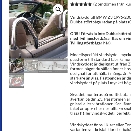
(
2
omdömen från ku
Betygsatt
4
5.00
av 5
Vindskydd till BMW Z3 1996-20
baserat på
Dubbelstörtbåge redan på plats (O
kundrecens
ioner
OBS! Förväxla inte Dubbelstörtb
med Tvillingstörtbågar (
läs om vin
Tvillingstörtbågar här
).
Modellspecifikt vindskydd i mycke
passform till standard fabriksmon
Vindskyddet är designat utifrån Z
former, något du sällan finner ho
designat för att hålla i många år.
starkare än glas. Fästbanden är d
vindskyddet på plats i mycket hög
Skyddet monteras på nolltid, utan 
åverkan på din Z3. Passformen är 
gnissel eller vibrationer. Kan läm
taket är upp- eller nerfällt. En s
trasa håller vindskyddet i perfekt 
Vindskyddet finns i Klart eller To
varianten ger kristallklar sikt b