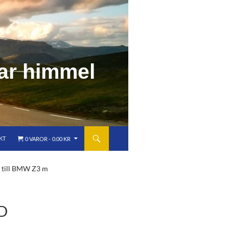
a
r
h
i
m
m
e
l
KT
0 VAROR
0.00 KR
 till BMW Z3 m
D