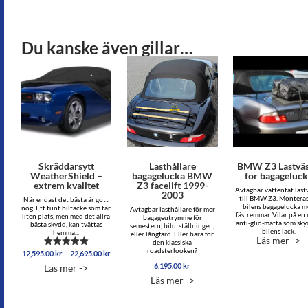
Du kanske även gillar…
Skräddarsytt
Lasthållare
BMW Z3 Lastvä
WeatherShield –
bagagelucka BMW
för bagageluc
extrem kvalitet
Z3 facelift 1999-
Avtagbar vattentät last
2003
till BMW Z3. Montera
När endast det bästa är gott
bilens bagagelucka 
nog. Ett tunt biltäcke som tar
Avtagbar lasthållare för mer
fästremmar. Vilar på en
liten plats, men med det allra
bagageutrymme för
anti-glid-matta som sk
bästa skydd, kan tvättas
semestern, bilutställningen,
bilens lack.
hemma...
eller långfärd. Eller bara för
Läs mer ->
den klassiska
roadsterlooken?
Prisintervall:
–
12,595.00
kr
22,695.00
kr
Betygsatt
12,595.00 kr
5.00
6,195.00
kr
Läs mer ->
av 5
till
Läs mer ->
22,695.00 kr