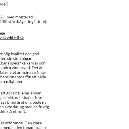
nder)
02 – med monterad
BS! störtbågar ingår inte).
åge
dskydd till sk
t hög kvalitet och god
terade störtbågar.
3:ans specifika kaross och
s andra vindskydd. Det är
 Materialet är många gånger
imensionerade för att hålla
a hastigheter.
att göra hål eller annan
perfekt, och skapar inte
nas i bilen året om, både när
nabb avtorkning med en fuktig
skick året runt.
nat utförande. Den klara
akåt medan den tonade kanske