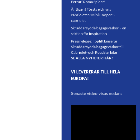
Ferrari Roma Spider!
Äntligen! Första eldrivna
cabrioleten: Mini Cooper SE
cabriolet
Skräddarsydda bagageväskor – en
sektion för inspiration
Pressrelease: Toplift lanserar
Skräddarsydda bagageväskor till
Cabriolet- och Roadsterbilar
SE ALLA NYHETER HÄR!
VI LEVERERAR TILL HELA
EUROPA!
Senaste video visas nedan: