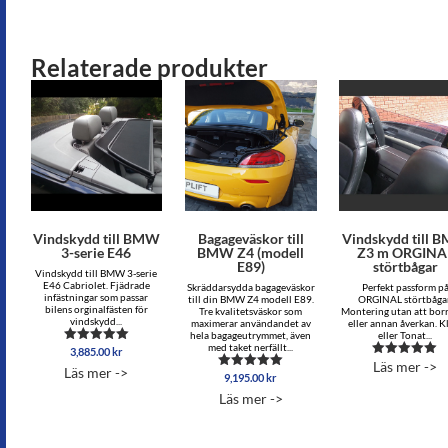
Relaterade produkter
Vindskydd till BMW
Bagageväskor till
Vindskydd till 
3-serie E46
BMW Z4 (modell
Z3 m ORGINA
E89)
störtbågar
Vindskydd till BMW 3-serie
E46 Cabriolet. Fjädrade
Skräddarsydda bagageväskor
Perfekt passform p
infästningar som passar
till din BMW Z4 modell E89.
ORGINAL störtbågar
bilens orginalfästen för
Tre kvalitetsväskor som
Montering utan att borr
vindskydd...
maximerar användandet av
eller annan åverkan. K
hela bagageutrymmet, även
eller Tonat...
med taket nerfällt...
3,885.00
kr
Betygsatt
5.00
Läs mer ->
Betygsatt
Läs mer ->
av 5
9,195.00
kr
Betygsatt
5.00
5.00
av 5
Läs mer ->
av 5