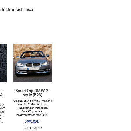
ädrade infästningar
 –
SmartTop BMW 3-
 &
serie (E93)
Öppna/Stäng ditt tak medans
du kör. Endast en kort
fekt
knapptryckning räcker.
BMW.
SmartTop:en kan
välj
programmeras med USB...
and,
n
5,995.00
kr
a...
Läs mer ->