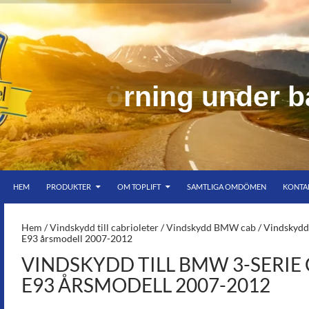
e
r
b
HOPPA TILL INNEHÅLL
er bar himmel
HEM
PRODUKTER
OM TOPLIFT
SAMTLIGA OMDÖMEN
KONTA
S-
Hem
/
Vindskydd till cabrioleter
/
Vindskydd BMW cab
/ Vindskydd 
E93 årsmodell 2007-2012
VINDSKYDD TILL BMW 3-SERIE
E93 ÅRSMODELL 2007-2012