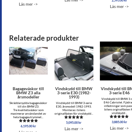
2,595.00
kr
Läs mer ->
5.00
Läs mer ->
av 5
Relaterade produkter
Bagageväskor till
Vindskydd till BMW
Vindskydd till 
BMW Z3 alla
3-serie E30 (1982-
3-serie E46
årsmodeller
1993)
Vindskydd till BMW 3-s
E46 Cabriolet. Fjädr
Skräddarsydda bagageväskor
Vindskydd till BMW 3-serie
infästningar som pas
till din BMW Z3.
E30, årsmodell 1982-1993.
bilens orginalfästen 
Tre kvalitetsväskor som
Monteras i bilens
vindskydd...
maximerar användandet av
originalfästen för vindskydd...
hela bagageutrymmet...
3,885.00
kr
Betygsatt
5,095.00
kr
Betygsatt
5.00
6,195.00
kr
Betygsatt
5.00
Läs mer ->
Läs mer ->
av 5
5.00
av 5