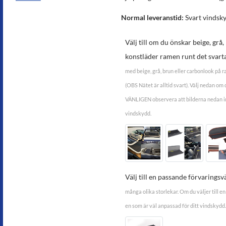
Normal leveranstid:
Svart vindsky
Välj till om du önskar beige, grå,
konstläder ramen runt det svart
med beige, grå, brun eller carbonlook på ra
(OBS Nätet är alltid svart). Välj nedan om 
VÄNLIGEN observera att bilderna nedan in
vindskydd.
Välj till en passande förvaringsv
många olika storlekar. Om du väljer till en 
en som är väl anpassad för ditt vindskydd.