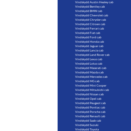
Vindskydd Austin Healey cab
Vindskydd Bentley cab
Vindskydd BMW cab
Vindskydd Chevrolet cab
Vindskydd Chrysler cab
Vindskydd Citroen cab
Vindskydd Ferrari cab
Vindskydd Fiat cab
Vindskydd Ford cab
Vindskydd Honda cab
Vindskydd Jaguar cab
Vindskydd Lancia cab
Vindskydd Land Rover cab
Vindskydd Lexus cab
Vindskydd Lotus cab
Vindskydd Maserati cab
Vindskydd Mazda cab
Vindskydd Mercedes cab
Vindskydd MG cab
Vindskydd Mini Cooper
Vindskydd Mitsubishi cab
Vindskydd Nissan cab
Vindskydd Opel cab
Vindskydd Peugeot cab
Vindskydd Pontiac cab
Vindskydd Porsche cab
Vindskydd Renault cab
Vindskydd Saab cab
Vindskydd Suzuki
Vindskydd Toyota