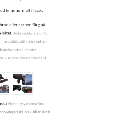
dd finns normalt i lager.
 brun eller carbon färg på
a nätet
Detta vindskydd kan fås
m runt nätet istället för svart ram
du önskar detta alternativ.
te visar exakt korrekt modell på
äska
Förvaringsväskorna finns i
förvaringsväska, ser vi till att du får