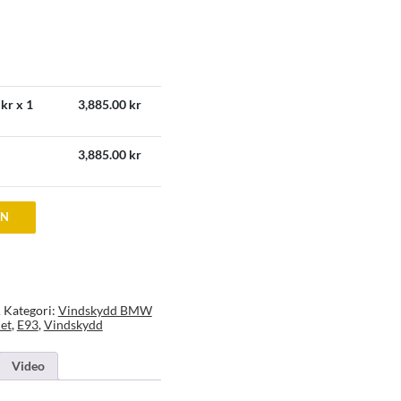
kr x 1
3,885.00
kr
3,885.00
kr
EN
Kategori:
Vindskydd BMW
1
et
,
E93
,
Vindskydd
Video