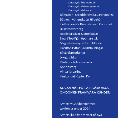
Vindskydd Triumph cab
Vindskydd Volkswagen cab
Vindskydd Volvo cab
Bilmattor - Skräddarsydda & Personliga
Båt- och Vattenskoter tillbehör
Lasthållare för Roadster och Cabriolet
Bilsätesöverdrag
Roadsterbågar & Störtbågar
Smart Top Fjärröppnare tak
Magnetiska skydd för bildörrar
Hardtop Lyftar & Rullställningar
Bilvårdsprodukter
Lyxiga väskor
Kläder och Accessoarer
Annonstorg
Vinterförvaring
Husbandet Kapten Fri
KLICKA HÄR FÖR ATT LÄSA ALLA
OMDÖMEN FRÅN VÅRA KUNDER.
Nyhet: MG Cyberster med
saxdörrar under 2024
Nyhet: Sjukt fina former på nya