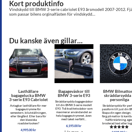
Kort produktinfo
Vindskydd till BMW 3-serie cabriolet E93 årsmodell 2007-2012. Fj
som passar bilens orginalfästen för vindskydd…
Du kanske även gillar…
Lasthållare
Bagageväskor till
BMW Bilmattor
bagagelucka BMW
BMW 3-serie E93
skräddarsydda
3-serie E93 Cabriolet
personliga
Skräddarsydda bagageväskor
till din BMW 3-serie modell
Avtagbar lasthållare för mer
Skräddarsydda för per
E93. Två kvalitetsväskor som
bagageutrymme för
passform till just din 
maximerar användandet av
semestern, bilutställningen,
Skapa din egen design; 
hela bagageutrymmet, även
eller långfärd. Eller bara för
färg på mattor & kantb
med taket nerfällt...
den klassiska
hälförstärkning, ege
roadsterlooken?
broderad text eller logg
6,195.00
kr
4,995.00
kr
Läs mer ->
Betygsatt