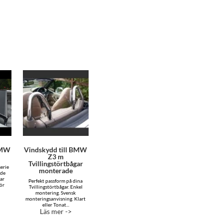
BMW
Vindskydd till BMW
Z3 m
Tvillingstörtbågar
erie
monterade
ade
sar
Perfekt passform på dina
för
Tvillingstörtbågar. Enkel
montering. Svensk
monteringsanvisning. Klart
eller Tonat...
Läs mer ->