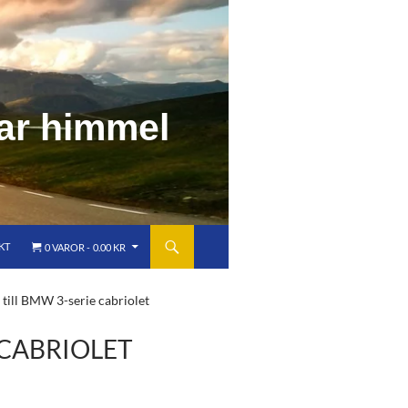
a
r
h
i
m
m
e
l
KT
0 VAROR
0.00 KR
till BMW 3-serie cabriolet
 CABRIOLET