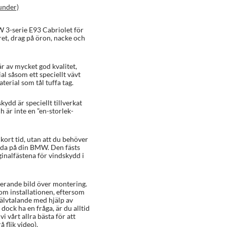
under)
W 3-serie E93 Cabriolet för
året, drag på öron, nacke och
r av mycket god kvalitet,
al såsom ett speciellt vävt
erial som tål tuffa tag.
kydd är speciellt tillverkat
 är inte en ”en-storlek-
ort tid, utan att du behöver
ada på din BMW. Den fästs
ginalfästena för vindskydd i
rerande bild över montering.
 om installationen, eftersom
älvtalande med hjälp av
dock ha en fråga, är du alltid
i vårt allra bästa för att
 flik video).