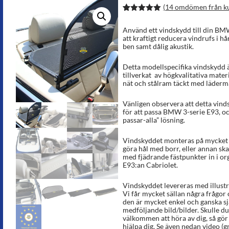
(
14
omdömen från k
Betygsatt
25
5.00
av 5
Använd ett vindskydd till din BM
baserat på
att kraftigt reducera vindrufs i h
kundrecens
ben samt dålig akustik.
ioner
Detta modellspecifika vindskydd ä
tillverkat av högkvalitativa materi
nät och stålram täckt med lädermat
Vänligen observera att detta vinds
för att passa BMW 3-serie E93, och
passar-alla” lösning.
Vindskyddet monteras på mycket k
göra hål med borr, eller annan sk
med fjädrande fästpunkter in i or
E93:an Cabriolet.
Vindskyddet levereras med illust
Vi får mycket sällan några frågor
den är mycket enkel och ganska sj
medföljande bild/bilder. Skulle du 
välkommen att höra av dig, så gör v
hjälpa dig. Se även nedan video (grå