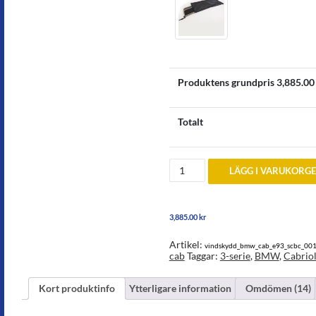
Produktens grundpris
3,885.00
Totalt
Vindskydd
LÄGG I VARUKORG
till
BMW
3-
serie
3,885.00
kr
cabriolet
E93
årsmodell
Artikel:
vindskydd_bmw_cab_e93_scbc_00
2007-
cab
Taggar:
3-serie
,
BMW
,
Cabriol
2012
mängd
Kort produktinfo
Ytterligare information
Omdömen (14)