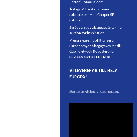
Ferrari Roma Spider!
Äntligen! Första eldrivna
cabrioleten: Mini Cooper SE
cabriolet
Skräddarsydda bagageväskor – en
sektion för inspiration
Pressrelease: Toplift lanserar
Skräddarsydda bagageväskor till
Cabriolet- och Roadsterbilar
SE ALLA NYHETER HÄR!
VI LEVERERAR TILL HELA
EUROPA!
Senaste video visas nedan: