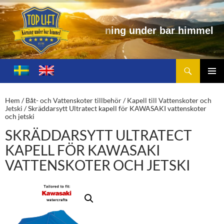
u
n
d
e
r
b
a
r
h
i
m
m
e
l
Sök
Toplift.se – för körning under bar himmel
HOPPA
TILL
PRIMÄ
INNEHÅLL
MENY
Hem
/
Båt- och Vattenskoter tillbehör
/
Kapell till Vattenskoter och
Jetski
/ Skräddarsytt Ultratect kapell för KAWASAKI vattenskoter
och jetski
SKRÄDDARSYTT ULTRATECT
KAPELL FÖR KAWASAKI
VATTENSKOTER OCH JETSKI