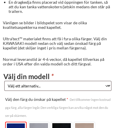
En dragkedja finns placerad vid öppningen för tanken, så
att du kan tanka vattenskotern/jetskin medans den står på
trailern.
Vänligen se bilder i bildspelet som visar de olika
kvalitetsaspekterna med kapellet.
Ultra’tect™ materialet finns att få i fyra olika färger. Välj din
KAWASAKI modell nedan och välj sedan önskad färg på
kapellet (det skiljer inget i pris mellan färgerna).
Normal leveranstid är 4-6 veckor, då kapellet tillverkas på
order i USA efter din valda modell och ditt färgval.
Välj din modell
*
Välj den färg du önskar på kapellet
*
Det tillkommer ingen kostnad
pga färg, alla färger ingår. Den verkliga färgen kan avvika något mot den du
ser på skärmen.