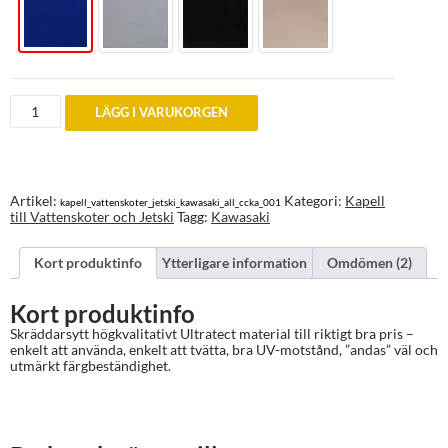
Skräddarsytt
LÄGG I VARUKORGEN
Ultratect
kapell
för
KAWASAKI
vattenskoter
och
Artikel:
Kategori:
Kapell
kapell_vattenskoter_jetski_kawasaki_all_ccka_001
jetski
till Vattenskoter och Jetski
Tagg:
Kawasaki
mängd
Kort produktinfo
Ytterligare information
Omdömen (2)
Kort produktinfo
Skräddarsytt högkvalitativt Ultratect material till riktigt bra pris –
enkelt att använda, enkelt att tvätta, bra UV-motstånd, ”andas” väl och
utmärkt färgbeständighet.