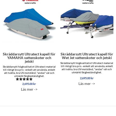
Skräddarsytt Ultratect kapell för
Skräddarsytt Ultratect kapell för
YAMAHA vattenskoter och
Wet Jet vattenskoter och jetski
jetski
Skräddarsytt högkvalitativt Ultratect material
till riktigt bra pris - enkelt att använda, enkelt
Skräddarsytt högkvalitativt Ultratect material
att tvätta, bra UV-motstånd, "andas" väl och
till riktigt bra pris - enkelt att använda, enkelt
utmärkt färgbeständighet.
att tvätta, bra UV-motstånd, "andas" väl och
utmärkt färgbeständighet.
2,695.00
kr
Läs mer ->
2,695.00
kr
Betygsatt
5.00
Läs mer ->
av 5