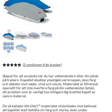
(
2
omdömen från kunder)
Betygsatt
3
5.00
av 5
Skapat för att använda när du har vattenskotern eller din jetski
baserat på
på trailern. Kapellet skyddar plast/gelcoat kroppen, dess färg
kundrecens
och dekaler mot väder, vind och smuts. Materialet är tillverkat
ioner
speciellt för att inte överföra färg på din vattenskoter/jetski,
ett problem som är vanligt hos billigare låg-kvalitet kapell av
sämre material.
De så kallade Ultra’tect™ materialet utvecklades mot behovet
att kapellet skall behålla sin färg och styrka, även under