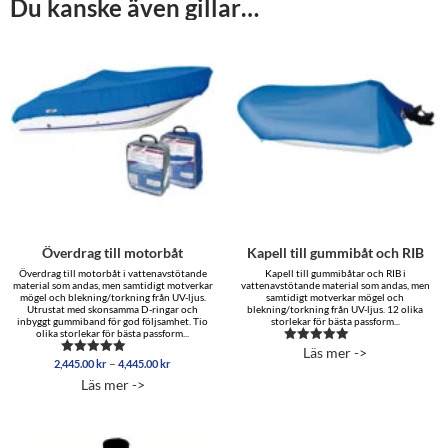
Du kanske även gillar…
Överdrag till motorbåt
Kapell till gummibåt och RIB
Överdrag till motorbåt i vattenavstötande
Kapell till gummibåtar och RIB i
material som andas, men samtidigt motverkar
vattenavstötande material som andas, men
mögel och blekning/torkning från UV-ljus.
samtidigt motverkar mögel och
Utrustat med skonsamma D-ringar och
blekning/torkning från UV-ljus. 12 olika
inbyggt gummiband för god följsamhet. Tio
storlekar för bästa passform...
olika storlekar för bästa passform...
Läs mer ->
Betygsatt
Prisintervall:
–
2,445.00
kr
4,445.00
kr
Betygsatt
4.56
2,445.00 kr
4.81
av 5
Läs mer ->
av 5
till
4,445.00 kr