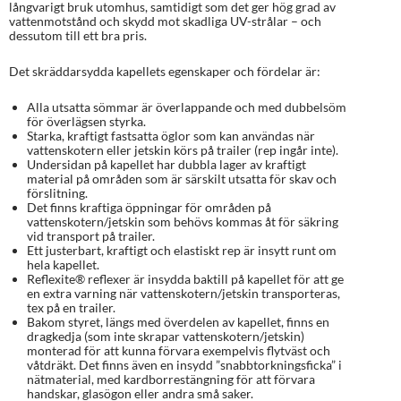
långvarigt bruk utomhus, samtidigt som det ger hög grad av
vattenmotstånd och skydd mot skadliga UV-strålar – och
dessutom till ett bra pris.
Det skräddarsydda kapellets egenskaper och fördelar är:
Alla utsatta sömmar är överlappande och med dubbelsöm
för överlägsen styrka.
Starka, kraftigt fastsatta öglor som kan användas när
vattenskotern eller jetskin körs på trailer (rep ingår inte).
Undersidan på kapellet har dubbla lager av kraftigt
material på områden som är särskilt utsatta för skav och
förslitning.
Det finns kraftiga öppningar för områden på
vattenskotern/jetskin som behövs kommas åt för säkring
vid transport på trailer.
Ett justerbart, kraftigt och elastiskt rep är insytt runt om
hela kapellet.
Reflexite® reflexer är insydda baktill på kapellet för att ge
en extra varning när vattenskotern/jetskin transporteras,
tex på en trailer.
Bakom styret, längs med överdelen av kapellet, finns en
dragkedja (som inte skrapar vattenskotern/jetskin)
monterad för att kunna förvara exempelvis flytväst och
våtdräkt. Det finns även en insydd ”snabbtorkningsficka” i
nätmaterial, med kardborrestängning för att förvara
handskar, glasögon eller andra små saker.