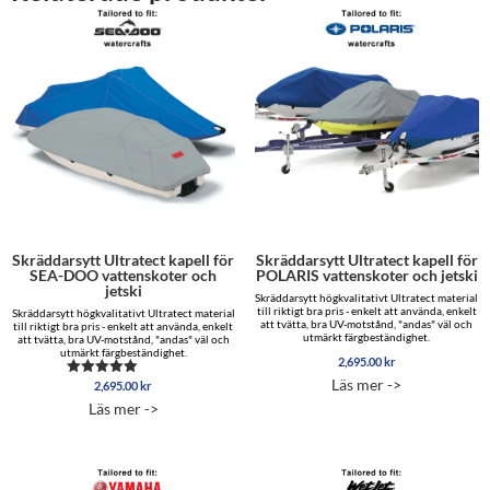
Skräddarsytt Ultratect kapell för
Skräddarsytt Ultratect kapell för
SEA-DOO vattenskoter och
POLARIS vattenskoter och jetski
jetski
Skräddarsytt högkvalitativt Ultratect material
till riktigt bra pris - enkelt att använda, enkelt
Skräddarsytt högkvalitativt Ultratect material
att tvätta, bra UV-motstånd, "andas" väl och
till riktigt bra pris - enkelt att använda, enkelt
utmärkt färgbeständighet.
att tvätta, bra UV-motstånd, "andas" väl och
utmärkt färgbeständighet.
2,695.00
kr
Läs mer ->
2,695.00
kr
Betygsatt
5.00
Läs mer ->
av 5