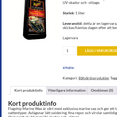
UV-skador och -slitage.
Storlek:
1 liter
Leveranstid:
detta är en lagervar
skickas/hämtas dagen efter att be
Lagervara
Båtvax
LÄGG I VARUKORG
Flagship
Marine
Wax
mängd
479.00
kr
Kategori:
Båtvårdsprodukter
Tag
Kort produktinfo
Ytterligare information
Omdömen (0)
Kort produktinfo
Flagship Marine Wax är vårt mest exklusiva marine vax och ger ett tål
vattentyper. Avlägsnar lätt oxidering, fina repor och virvlar samtidi
långvarigt skydd mot UV-skador och -slitage….