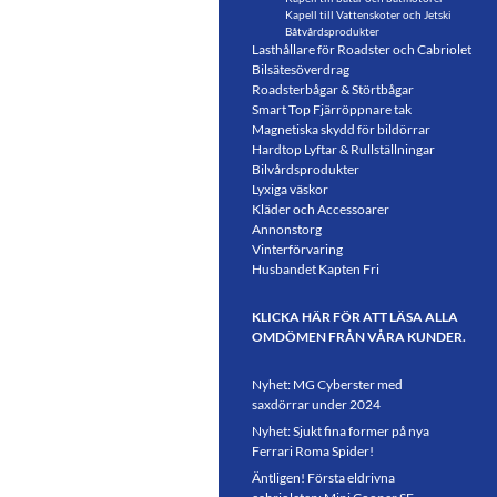
Kapell till Vattenskoter och Jetski
Båtvårdsprodukter
Lasthållare för Roadster och Cabriolet
Bilsätesöverdrag
Roadsterbågar & Störtbågar
Smart Top Fjärröppnare tak
Magnetiska skydd för bildörrar
Hardtop Lyftar & Rullställningar
Bilvårdsprodukter
Lyxiga väskor
Kläder och Accessoarer
Annonstorg
Vinterförvaring
Husbandet Kapten Fri
KLICKA HÄR FÖR ATT LÄSA ALLA
OMDÖMEN FRÅN VÅRA KUNDER.
Nyhet: MG Cyberster med
saxdörrar under 2024
Nyhet: Sjukt fina former på nya
Ferrari Roma Spider!
Äntligen! Första eldrivna