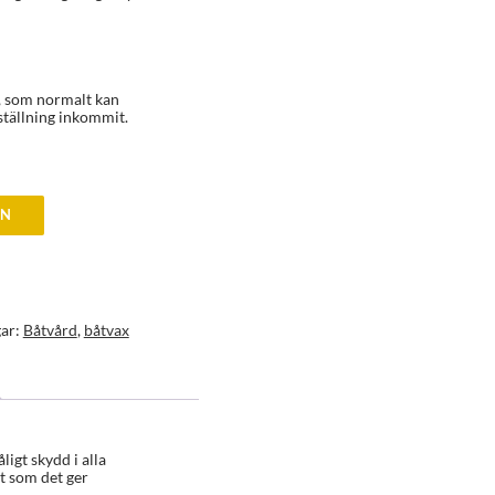
a, som normalt kan
ställning inkommit.
EN
gar:
Båtvård
,
båtvax
igt skydd i alla
gt som det ger