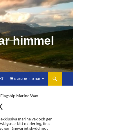
a
r
h
i
m
m
e
l
KT
0 VAROR
0.00 KR
 Flagship Marine Wax
X
 exklusiva marine vax och ger
 Avlägsnar lätt oxidering, fina
et ger långvarigt skydd mot