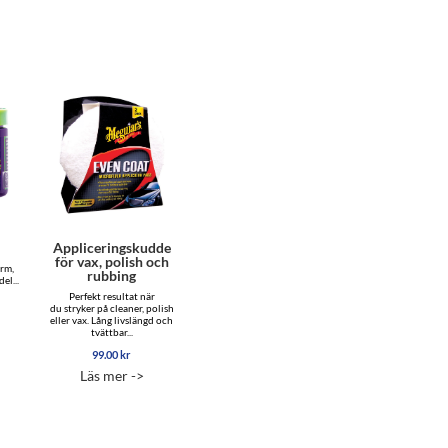
Appliceringskudde
för vax, polish och
orm,
rubbing
el...
Perfekt resultat när
du stryker på cleaner, polish
eller vax. Lång livslängd och
tvättbar...
99.00
kr
Läs mer ->