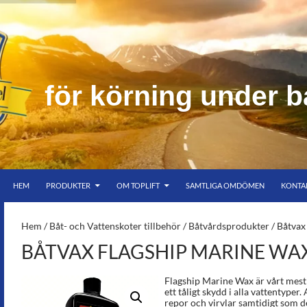
f
ö
r
k
ö
r
n
i
n
g
u
n
d
e
r
b
HOPPA TILL INNEHÅLL
er bar himmel
HEM
PRODUKTER
OM TOPLIFT
SAMTLIGA OMDÖMEN
KONTA
S-
Hem
/
Båt- och Vattenskoter tillbehör
/
Båtvårdsprodukter
/ Båtvax
BÅTVAX FLAGSHIP MARINE WA
Flagship Marine Wax är vårt mest
ett tåligt skydd i alla vattentyper.
repor och virvlar samtidigt som d