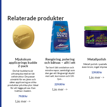
Relaterade produkter
Mjukskum
Rengöring, polering
Metallpolish
applicerings kudde
och båtvax – allt i ett
Metall polish i pastaf
2-pack
även krom, inget slipmed
Tar bort lätt oxidation och
mindre repor, samtidigt som
De här kuddarna är
139.00
kr
den ger ett långvarigt skydd
ultramjuka med en tät
mot salt, korrosion och UV-
cellstruktur. De passar
Läs mer ->
ljus...
utmärkt för en jämn och
säker applicering av olika
229.00
kr
produkter på olika ytor. Ideal
för att lägga på vax. Kan
Läs mer ->
tvättas i maskin.
79.00
kr
Läs mer ->