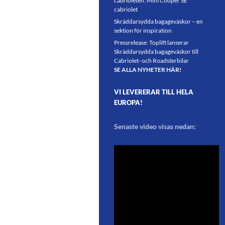
cabrioleten: Mini Cooper SE
cabriolet
Skräddarsydda bagageväskor – en
sektion för inspiration
Pressrelease: Toplift lanserar
Skräddarsydda bagageväskor till
Cabriolet- och Roadsterbilar
SE ALLA NYHETER HÄR!
VI LEVERERAR TILL HELA
EUROPA!
Senaste video visas nedan: