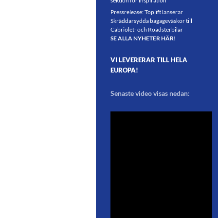
sektion för inspiration
Pressrelease: Toplift lanserar
Skräddarsydda bagageväskor till
Cabriolet- och Roadsterbilar
SE ALLA NYHETER HÄR!
VI LEVERERAR TILL HELA
EUROPA!
Senaste video visas nedan: