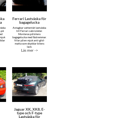
ska
Ferrari Lastväska för
ka
bagagelucka
väska
Avtagbar vattentät lastväska
s på
till Ferrari cabrioleter.
med
Monteras på bilens
 mjuk
bagagelucka med fästremmar.
yddar
Vilar på en mjuk anti-glid-
matta som skyddar bilens
lack.
Läs mer ->
Jaguar XK, XK8, E-
type och F-type
Lastväska för