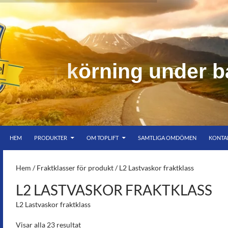
d
e
r
b
HOPPA TILL INNEHÅLL
er bar himmel
HEM
PRODUKTER
OM TOPLIFT
SAMTLIGA OMDÖMEN
KONTA
S-
Hem
/ Fraktklasser för produkt / L2 Lastvaskor fraktklass
L2 LASTVASKOR FRAKTKLASS
L2 Lastvaskor fraktklass
Visar alla 23 resultat