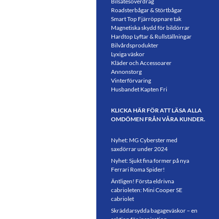
Bilsätesöverdrag
Roadsterbågar & Störtbågar
Smart Top Fjärröppnare tak
Magnetiska skydd för bildörrar
Hardtop Lyftar & Rullställningar
Bilvårdsprodukter
Lyxiga väskor
Kläder och Accessoarer
Annonstorg
Vinterförvaring
Husbandet Kapten Fri
KLICKA HÄR FÖR ATT LÄSA ALLA
OMDÖMEN FRÅN VÅRA KUNDER.
Nyhet: MG Cyberster med
saxdörrar under 2024
Nyhet: Sjukt fina former på nya
Ferrari Roma Spider!
Äntligen! Första eldrivna
cabrioleten: Mini Cooper SE
cabriolet
Skräddarsydda bagageväskor – en