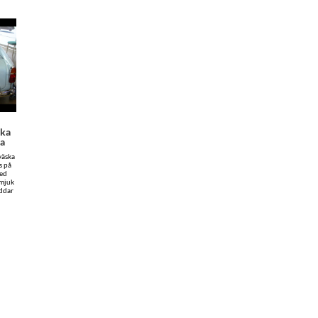
ska
ka
väska
s på
med
 mjuk
yddar