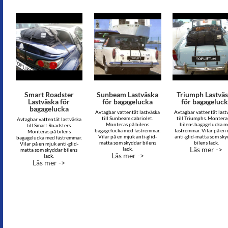
Smart Roadster
Sunbeam Lastväska
Triumph Lastvä
Lastväska för
för bagagelucka
för bagageluc
bagagelucka
Avtagbar vattentät lastväska
Avtagbar vattentät last
till Sunbeam cabriolet.
till Triumphs. Montera
Avtagbar vattentät lastväska
Monteras på bilens
bilens bagagelucka 
till Smart Roadsters.
bagagelucka med fästremmar.
fästremmar. Vilar på en
Monteras på bilens
Vilar på en mjuk anti-glid-
anti-glid-matta som sk
bagagelucka med fästremmar.
matta som skyddar bilens
bilens lack.
Vilar på en mjuk anti-glid-
Läs mer ->
lack.
matta som skyddar bilens
Läs mer ->
lack.
Läs mer ->