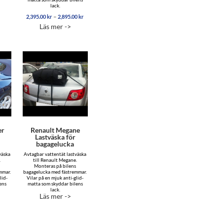
lack.
Prisintervall:
–
2,395.00
kr
2,895.00
kr
2,395.00 kr
Läs mer ->
till
2,895.00 kr
er
Renault Megane
Lastväska för
bagagelucka
väska
Avtagbar vattentät lastväska
.
till Renault Megane.
Monteras på bilens
mmar.
bagagelucka med fästremmar.
lid-
Vilar på en mjuk anti-glid-
ens
matta som skyddar bilens
lack.
Läs mer ->