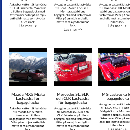
Avtagbar vattentät lastväska
Avtagbar vattentät lastväska
Avtagbar vattentät last
till Fiat Barchetta. Monteras
till Ford KA och Focus CC.
till Honda S2000. Mon
på bilens bagagelucka med
Monteras på bilens
på bilens bagagelucka
fästremmar. Vilar på en mjuk
bagagelucka med fästremmar.
fästremmar. Vilar på en
anti-glid-matta som skyddar
Vilar på en mjuk anti-glid-
anti-glid-matta som sk
bilens lack.
matta som skyddar bilens
bilens lack.
Läs mer ->
Läs mer ->
lack.
Läs mer ->
Mazda MX5 Miata
Mercedes SL, SLK
MG Lastväska f
Lastväska för
och CLK Lastväska
bagagelucka
bagagelucka
för bagagelucka
Avtagbar vattentät last
till MGA, MGF/TF oc
Avtagbar vattentät lastväska
Avtagbar vattentät lastväska
Midget/Sprite. Montera
till Mazda MX-5 Miata.
till Mercedes SL, SLK och
bilens bagagelucka 
Monteras på bilens
CLK. Monteras på bilens
fästremmar. Vilar på en
bagagelucka med fästremmar.
bagagelucka med fästremmar.
anti-glid-matta som sk
Vilar på en mjuk anti-glid-
Vilar på en mjuk anti-glid-
bilens lack.
matta som skyddar bilens
matta som skyddar bilens
Läs mer ->
lack.
lack.