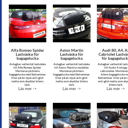
Alfa Romeo Spider
Aston Martin
Audi 80, A4, A
Lastväska för
Lastväska för
Cabriolet Lastvä
bagagelucka
bagagelucka
för bagageluc
Avtagbar vattentät lastväska
Avtagbar vattentät lastväska
Avtagbar vattentät last
till Alfa Romeo Spider.
till Aston Martins modeller.
till Audis 4-sitsiga
Monteras på bilens
Monteras på bilens
cabrioleter. Monteras
bagagelucka med fästremmar.
bagagelucka med fästremmar.
bilens bagagelucka 
Vilar på en mjuk anti-glid-
Vilar på en mjuk anti-glid-
fästremmar. Vilar på en
matta som skyddar bilens
matta som skyddar bilens
anti-glid-matta som sk
lack.
lack.
bilens lack.
Läs mer ->
Läs mer ->
Läs mer ->