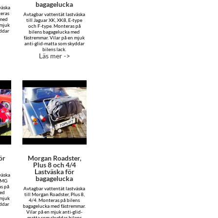
bagagelucka
väska
teras
Avtagbar vattentät lastväska
 med
till Jaguar XK, XK8, E-type
 mjuk
och F-type. Monteras på
yddar
bilens bagagelucka med
fästremmar. Vilar på en mjuk
anti-glid-matta som skyddar
bilens lack.
Läs mer ->
ör
Morgan Roadster,
Plus 8 och 4/4
Lastväska för
väska
bagagelucka
h MG
s på
Avtagbar vattentät lastväska
med
till Morgan Roadster, Plus 8,
 mjuk
4/4. Monteras på bilens
yddar
bagagelucka med fästremmar.
Vilar på en mjuk anti-glid-
matta som skyddar bilens