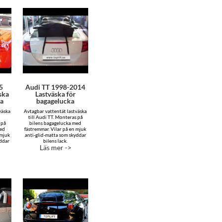
5
Audi TT 1998-2014
ska
Lastväska för
ka
bagagelucka
väska
Avtagbar vattentät lastväska
till Audi TT. Monteras på
 på
bilens bagagelucka med
med
fästremmar. Vilar på en mjuk
 mjuk
anti-glid-matta som skyddar
yddar
bilens lack.
Läs mer ->