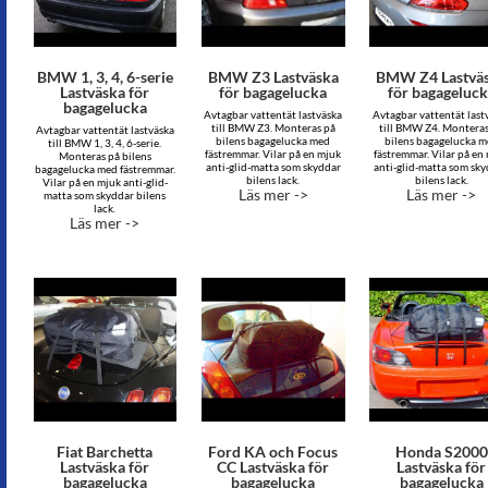
BMW 1, 3, 4, 6-serie
BMW Z3 Lastväska
BMW Z4 Lastvä
Lastväska för
för bagagelucka
för bagageluc
bagagelucka
Avtagbar vattentät lastväska
Avtagbar vattentät last
till BMW Z3. Monteras på
till BMW Z4. Montera
Avtagbar vattentät lastväska
bilens bagagelucka med
bilens bagagelucka 
till BMW 1, 3, 4, 6-serie.
fästremmar. Vilar på en mjuk
fästremmar. Vilar på en
Monteras på bilens
anti-glid-matta som skyddar
anti-glid-matta som sk
bagagelucka med fästremmar.
bilens lack.
bilens lack.
Vilar på en mjuk anti-glid-
Läs mer ->
Läs mer ->
matta som skyddar bilens
lack.
Läs mer ->
Fiat Barchetta
Ford KA och Focus
Honda S2000
Lastväska för
CC Lastväska för
Lastväska för
bagagelucka
bagagelucka
bagagelucka