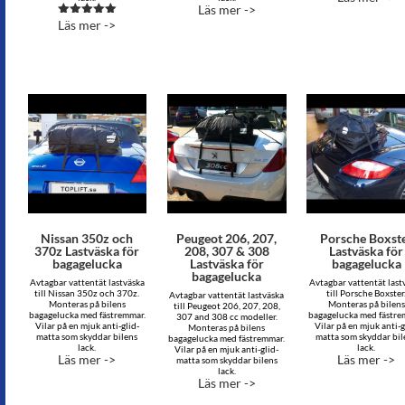
Läs mer ->
Läs mer ->
Betygsatt
5.00
av 5
Nissan 350z och
Peugeot 206, 207,
Porsche Boxst
370z Lastväska för
208, 307 & 308
Lastväska för
bagagelucka
Lastväska för
bagagelucka
bagagelucka
Avtagbar vattentät lastväska
Avtagbar vattentät last
till Nissan 350z och 370z.
till Porsche Boxster
Avtagbar vattentät lastväska
Monteras på bilens
Monteras på bilens
till Peugeot 206, 207, 208,
bagagelucka med fästremmar.
bagagelucka med fästre
307 and 308 cc modeller.
Vilar på en mjuk anti-glid-
Vilar på en mjuk anti-g
Monteras på bilens
matta som skyddar bilens
matta som skyddar bil
bagagelucka med fästremmar.
lack.
lack.
Vilar på en mjuk anti-glid-
Läs mer ->
Läs mer ->
matta som skyddar bilens
lack.
Läs mer ->