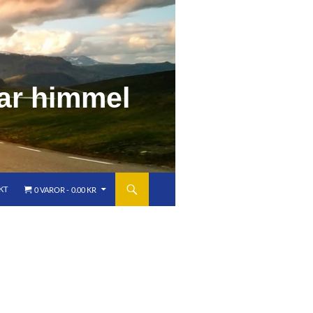
a
r
h
i
m
m
e
l
KT
0 VAROR
0.00 KR