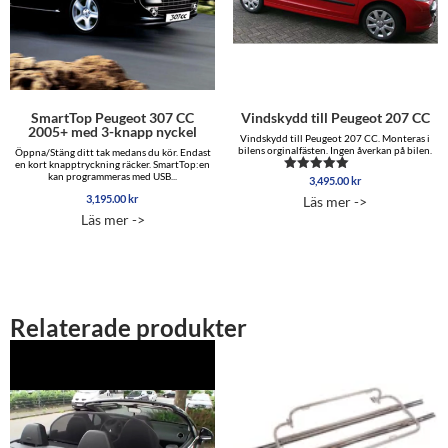
SmartTop Peugeot 307 CC
Vindskydd till Peugeot 207 CC
2005+ med 3-knapp nyckel
Vindskydd till Peugeot 207 CC. Monteras i
bilens orginalfästen. Ingen åverkan på bilen.
Öppna/Stäng ditt tak medans du kör. Endast
en kort knapptryckning räcker. SmartTop:en
kan programmeras med USB...
3,495.00
kr
Betygsatt
5.00
3,195.00
kr
Läs mer ->
av 5
Läs mer ->
Relaterade produkter