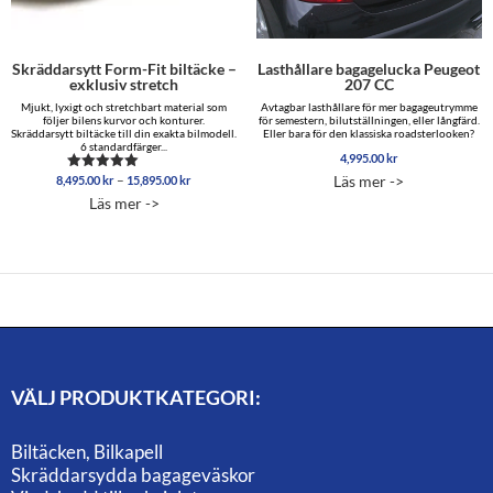
Skräddarsytt Form-Fit biltäcke –
Lasthållare bagagelucka Peugeot
exklusiv stretch
207 CC
Mjukt, lyxigt och stretchbart material som
Avtagbar lasthållare för mer bagageutrymme
följer bilens kurvor och konturer.
för semestern, bilutställningen, eller långfärd.
Skräddarsytt biltäcke till din exakta bilmodell.
Eller bara för den klassiska roadsterlooken?
6 standardfärger...
4,995.00
kr
Prisintervall:
–
Läs mer ->
8,495.00
kr
15,895.00
kr
Betygsatt
8,495.00 kr
5.00
Läs mer ->
av 5
till
15,895.00 kr
VÄLJ PRODUKTKATEGORI:
Biltäcken, Bilkapell
Skräddarsydda bagageväskor