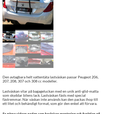
Den avtagbara helt vattentäta lastväskan passar Peugeot 206,
207, 208, 307 och 308 cc modeller.
Lastväskan vilar på bagageluckan med en unik anti-glid-matta
som skyddar bilens lack. Lastväskan fästs med special
fästremmar. När väskan inte används kan den packas ihop till
ett litet och behändigt format, som gör den enkel att förvara.
Se gärna videon nedan som beskriver montering och funktion på