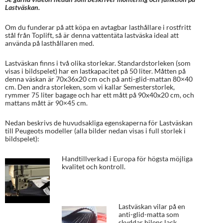
Lastväskan.
Om du funderar på att köpa en avtagbar lasthållare i rostfritt
stål från Toplift, så är denna vattentäta lastväska ideal att
använda på lasthållaren med.
Lastväskan finns i två olika storlekar. Standardstorleken (som
visas i bildspelet) har en lastkapacitet på 50 liter. Måtten på
denna väskan är 70x36x20 cm och på anti-glid-mattan 80×40
cm. Den andra storleken, som vi kallar Semesterstorlek,
rymmer 75 liter bagage och har ett mått på 90x40x20 cm, och
mattans mått är 90×45 cm.
Nedan beskrivs de huvudsakliga egenskaperna för Lastväskan
till Peugeots modeller (alla bilder nedan visas i full storlek i
bildspelet):
Handtillverkad i Europa för högsta möjliga
kvalitet och kontroll.
Lastväskan vilar på en
anti-glid-matta som
skyddar bilens lack.