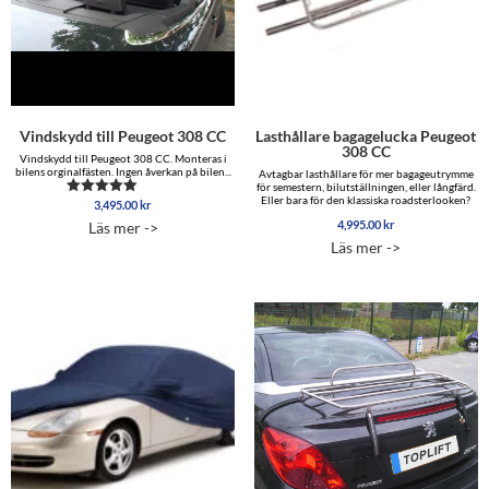
Vindskydd till Peugeot 308 CC
Lasthållare bagagelucka Peugeot
308 CC
Vindskydd till Peugeot 308 CC. Monteras i
bilens orginalfästen. Ingen åverkan på bilen...
Avtagbar lasthållare för mer bagageutrymme
för semestern, bilutställningen, eller långfärd.
Eller bara för den klassiska roadsterlooken?
3,495.00
kr
Betygsatt
5.00
4,995.00
kr
Läs mer ->
av 5
Läs mer ->