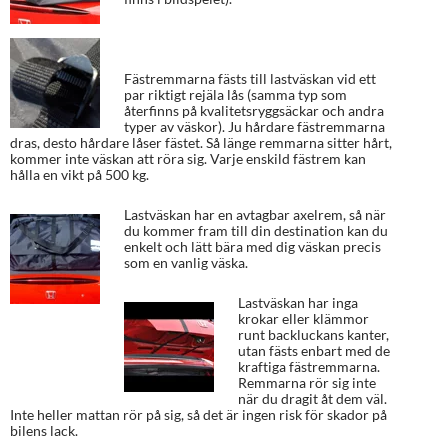
Fästremmarna fästs till lastväskan vid ett
par riktigt rejäla lås (samma typ som
återfinns på kvalitetsryggsäckar och andra
typer av väskor). Ju hårdare fästremmarna
dras, desto hårdare låser fästet. Så länge remmarna sitter hårt,
kommer inte väskan att röra sig. Varje enskild fästrem kan
hålla en vikt på 500 kg.
Lastväskan har en avtagbar axelrem, så när
du kommer fram till din destination kan du
enkelt och lätt bära med dig väskan precis
som en vanlig väska.
Lastväskan har inga
krokar eller klämmor
runt backluckans kanter,
utan fästs enbart med de
kraftiga fästremmarna.
Remmarna rör sig inte
när du dragit åt dem väl.
Inte heller mattan rör på sig, så det är ingen risk för skador på
bilens lack.