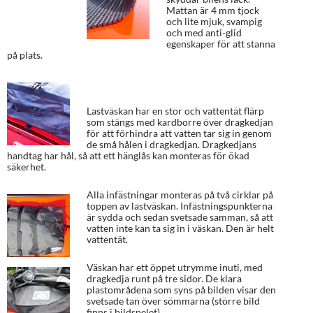
Mattan är 4 mm tjock
och lite mjuk, svampig
och med anti-glid
egenskaper för att stanna
på plats.
Lastväskan har en stor och vattentät flärp
som stängs med kardborre över dragkedjan
för att förhindra att vatten tar sig in genom
de små hålen i dragkedjan. Dragkedjans
handtag har hål, så att ett hänglås kan monteras för ökad
säkerhet.
Alla infästningar monteras på två cirklar på
toppen av lastväskan. Infästningspunkterna
är sydda och sedan svetsade samman, så att
vatten inte kan ta sig in i väskan. Den är helt
vattentät.
Väskan har ett öppet utrymme inuti, med
dragkedja runt på tre sidor. De klara
plastområdena som syns på bilden visar den
svetsade tan över sömmarna (större bild
finns i bildspelet).