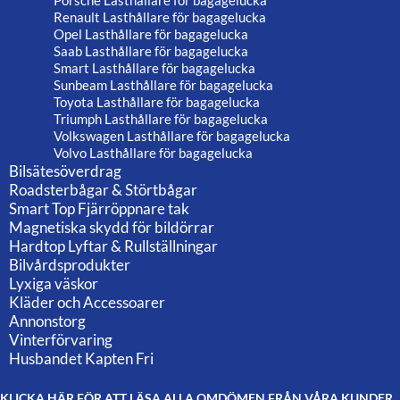
Porsche Lasthållare för bagagelucka
Renault Lasthållare för bagagelucka
Opel Lasthållare för bagagelucka
Saab Lasthållare för bagagelucka
Smart Lasthållare för bagagelucka
Sunbeam Lasthållare för bagagelucka
Toyota Lasthållare för bagagelucka
Triumph Lasthållare för bagagelucka
Volkswagen Lasthållare för bagagelucka
Volvo Lasthållare för bagagelucka
Bilsätesöverdrag
Roadsterbågar & Störtbågar
Smart Top Fjärröppnare tak
Magnetiska skydd för bildörrar
Hardtop Lyftar & Rullställningar
Bilvårdsprodukter
Lyxiga väskor
Kläder och Accessoarer
Annonstorg
Vinterförvaring
Husbandet Kapten Fri
KLICKA HÄR FÖR ATT LÄSA ALLA OMDÖMEN FRÅN VÅRA KUNDER.