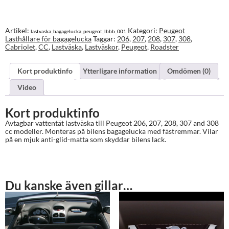
208,
307
&
308
Artikel:
Kategori:
Peugeot
lastvaska_bagagelucka_peugeot_lbbb_001
Lastväska
Lasthållare för bagagelucka
Taggar:
206
,
207
,
208
,
307
,
308
,
för
Cabriolet
,
CC
,
Lastväska
,
Lastväskor
,
Peugeot
,
Roadster
bagagelucka
mängd
Kort produktinfo
Ytterligare information
Omdömen (0)
Video
Kort produktinfo
Avtagbar vattentät lastväska till Peugeot 206, 207, 208, 307 and 308
cc modeller. Monteras på bilens bagagelucka med fästremmar. Vilar
på en mjuk anti-glid-matta som skyddar bilens lack.
Du kanske även gillar…