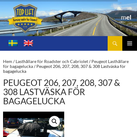
Sök
Toplift.se – för körning under bar himmel
HOPPA
TILL
PRIMÄ
INNEHÅLL
MENY
Hem
/
Lasthållare för Roadster och Cabriolet
/
Peugeot Lasthållare
för bagagelucka
/ Peugeot 206, 207, 208, 307 & 308 Lastväska för
bagagelucka
PEUGEOT 206, 207, 208, 307 &
308 LASTVÄSKA FÖR
BAGAGELUCKA