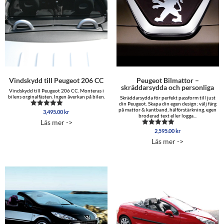
Vindskydd till Peugeot 206 CC
Peugeot Bilmattor –
skräddarsydda och personliga
Vindskydd till Peugeot 206 CC. Monteras i
bilens orginalfästen. Ingen åverkan på bilen.
Skräddarsydda för perfekt passform till just
din Peugeot. Skapa din egen design; välj färg
på mattor & kantband, hälförstärkning, egen
3,495.00
kr
Betygsatt
broderad text eller logga...
5.00
Läs mer ->
av 5
2,595.00
kr
Betygsatt
5.00
Läs mer ->
av 5