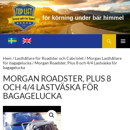
ö
r
k
ö
r
n
i
n
g
u
n
d
e
r
b
a
r
h
i
m
m
e
l
Sök
Toplift.se – för körning under bar himmel
HOPPA
TILL
PRIMÄ
INNEHÅLL
MENY
Hem
/
Lasthållare för Roadster och Cabriolet
/
Morgan Lasthållare
för bagagelucka
/ Morgan Roadster, Plus 8 och 4/4 Lastväska för
bagagelucka
MORGAN ROADSTER, PLUS 8
OCH 4/4 LASTVÄSKA FÖR
BAGAGELUCKA