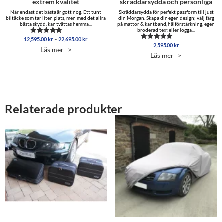
extrem kvalitet
skräddarsydda och personliga
När endast det bästa är gott nog. Ett tunt
Skräddarsydda för perfekt passform till just
biltäcke som tar liten plats, men med det allra
din Morgan. Skapa din egen design; välj färg
bästa skydd, kan tvättas hemma...
på mattor & kantband, hälförstärkning, egen
broderad text eller logga...
Prisintervall:
–
12,595.00
kr
22,695.00
kr
Betygsatt
12,595.00 kr
2,595.00
kr
5.00
Betygsatt
Läs mer ->
av 5
5.00
till
Läs mer ->
av 5
22,695.00 kr
Relaterade produkter