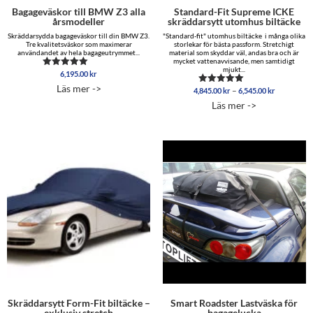
Bagageväskor till BMW Z3 alla
Standard-Fit Supreme ICKE
årsmodeller
skräddarsytt utomhus biltäcke
Skräddarsydda bagageväskor till din BMW Z3.
"Standard-fit" utomhus biltäcke i många olika
Tre kvalitetsväskor som maximerar
storlekar för bästa passform. Stretchigt
användandet av hela bagageutrymmet...
material som skyddar väl, andas bra och är
mycket vattenavvisande, men samtidigt
mjukt...
6,195.00
kr
Betygsatt
5.00
Läs mer ->
Prisinterva
–
4,845.00
kr
6,545.00
kr
av 5
Betygsatt
4,845.00 
5.00
Läs mer ->
av 5
till
6,545.00 
Skräddarsytt Form-Fit biltäcke –
Smart Roadster Lastväska för
exklusiv stretch
bagagelucka