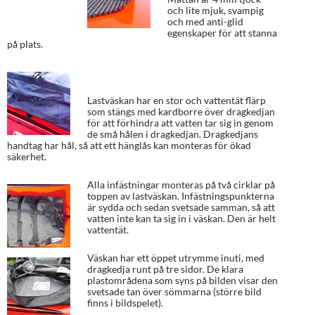
och lite mjuk, svampig
och med anti-glid
egenskaper för att stanna
på plats.
Lastväskan har en stor och vattentät flärp
som stängs med kardborre över dragkedjan
för att förhindra att vatten tar sig in genom
de små hålen i dragkedjan. Dragkedjans
handtag har hål, så att ett hänglås kan monteras för ökad
säkerhet.
Alla infästningar monteras på två cirklar på
toppen av lastväskan. Infästningspunkterna
är sydda och sedan svetsade samman, så att
vatten inte kan ta sig in i väskan. Den är helt
vattentät.
Väskan har ett öppet utrymme inuti, med
dragkedja runt på tre sidor. De klara
plastområdena som syns på bilden visar den
svetsade tan över sömmarna (större bild
finns i bildspelet).