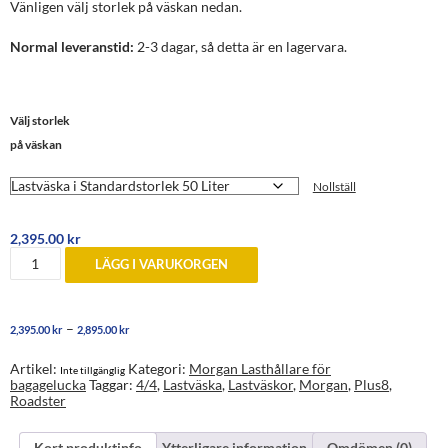
Vänligen välj storlek på väskan nedan.
Normal leveranstid:
2-3 dagar, så detta är en lagervara.
Välj storlek
på väskan
Nollställ
2,395.00
kr
Morgan
LÄGG I VARUKORGEN
Roadster,
Plus
8
och
Prisintervall:
–
2,395.00
kr
2,895.00
kr
4/4
2,395.00 kr
Lastväska
till
för
Artikel:
Kategori:
Morgan Lasthållare för
Inte tillgänglig
2,895.00 kr
bagagelucka
bagagelucka
Taggar:
4/4
,
Lastväska
,
Lastväskor
,
Morgan
,
Plus8
,
mängd
Roadster
Kort produktinfo
Ytterligare information
Omdömen (0)