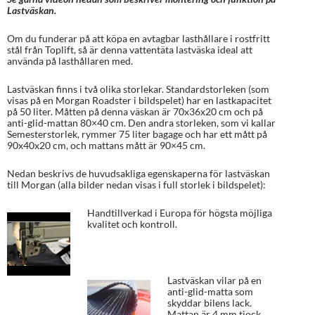
Lastväskan.
Om du funderar på att köpa en avtagbar lasthållare i rostfritt
stål från Toplift, så är denna vattentäta lastväska ideal att
använda på lasthållaren med.
Lastväskan finns i två olika storlekar. Standardstorleken (som
visas på en Morgan Roadster i bildspelet) har en lastkapacitet
på 50 liter. Måtten på denna väskan är 70x36x20 cm och på
anti-glid-mattan 80×40 cm. Den andra storleken, som vi kallar
Semesterstorlek, rymmer 75 liter bagage och har ett mått på
90x40x20 cm, och mattans mått är 90×45 cm.
Nedan beskrivs de huvudsakliga egenskaperna för lastväskan
till Morgan (alla bilder nedan visas i full storlek i bildspelet):
Handtillverkad i Europa för högsta möjliga
kvalitet och kontroll.
Lastväskan vilar på en
anti-glid-matta som
skyddar bilens lack.
Mattan är 4 mm tjock