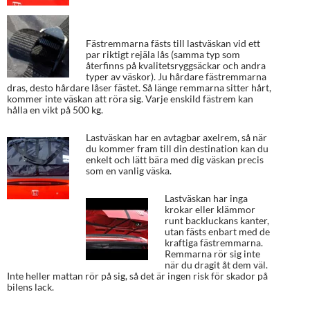
Fästremmarna fästs till lastväskan vid ett
par riktigt rejäla lås (samma typ som
återfinns på kvalitetsryggsäckar och andra
typer av väskor). Ju hårdare fästremmarna
dras, desto hårdare låser fästet. Så länge remmarna sitter hårt,
kommer inte väskan att röra sig. Varje enskild fästrem kan
hålla en vikt på 500 kg.
Lastväskan har en avtagbar axelrem, så när
du kommer fram till din destination kan du
enkelt och lätt bära med dig väskan precis
som en vanlig väska.
Lastväskan har inga
krokar eller klämmor
runt backluckans kanter,
utan fästs enbart med de
kraftiga fästremmarna.
Remmarna rör sig inte
när du dragit åt dem väl.
Inte heller mattan rör på sig, så det är ingen risk för skador på
bilens lack.