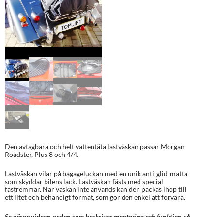
Den avtagbara och helt vattentäta lastväskan passar Morgan
Roadster, Plus 8 och 4/4.
Lastväskan vilar på bagageluckan med en unik anti-glid-matta
som skyddar bilens lack. Lastväskan fästs med special
fästremmar. När väskan inte används kan den packas ihop till
ett litet och behändigt format, som gör den enkel att förvara.
Se gärna videon nedan som beskriver montering och funktion på