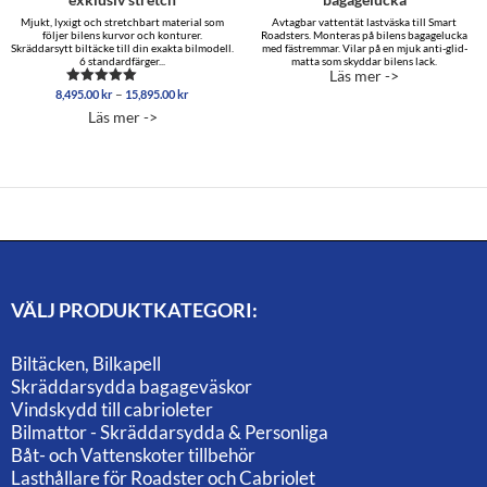
Mjukt, lyxigt och stretchbart material som
Avtagbar vattentät lastväska till Smart
följer bilens kurvor och konturer.
Roadsters. Monteras på bilens bagagelucka
Skräddarsytt biltäcke till din exakta bilmodell.
med fästremmar. Vilar på en mjuk anti-glid-
6 standardfärger...
matta som skyddar bilens lack.
Läs mer ->
Prisintervall:
–
8,495.00
kr
15,895.00
kr
Betygsatt
8,495.00 kr
5.00
Läs mer ->
av 5
till
15,895.00 kr
VÄLJ PRODUKTKATEGORI:
Biltäcken, Bilkapell
Skräddarsydda bagageväskor
Vindskydd till cabrioleter
Bilmattor - Skräddarsydda & Personliga
Båt- och Vattenskoter tillbehör
Lasthållare för Roadster och Cabriolet