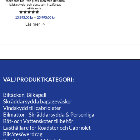
täcke som tar liten plats, men med det allra
bästa skydd, och dessutom i tvåfärgat
utförande...
Prisintervall:
–
13,895.00
kr
25,995.00
kr
Betygsatt
13,895.00 kr
5.00
Läs mer ->
av 5
till
25,995.00 kr
VÄLJ PRODUKTKATEGORI:
Biltäcken, Bilkapell
Skräddarsydda bagageväskor
Vindskydd till cabrioleter
Bilmattor - Skräddarsydda & Personliga
Båt- och Vattenskoter tillbehör
Lasthållare för Roadster och Cabriolet
Bilsätesöverdrag