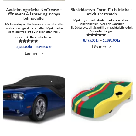
Avtäckningstäcke NoCrease –
Skräddarsytt Form-Fit biltäcke –
för event & lansering av nya
exklusiv stretch
bilmodeller
Mjukt, lyxigt och stretchbart material som
följer bilens kurvor och konturer.
För lanseringar eller leveranser av bilar, eller
Skräddarsytt biltäcke till din exakta bilmodell.
andra prestigefyllda tillfällen. Mjukt täcke
6 standardfärger...
som vilar vackert över bilen utan veck.
…
Finns att få i flera olika färger
Prisinterva
–
8,495.00
kr
15,895.00
kr
Betygsatt
8,495.00 
5.00
Läs mer ->
Prisintervall:
–
5,395.00
kr
5,695.00
kr
Betygsatt
av 5
till
5,395.00 kr
5.00
Läs mer ->
15,895.00
av 5
till
5,695.00 kr