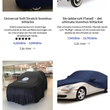
Universal Soft Stretch Inomhus
Skräddarsytt Flanell – det
biltäcke
ultimata inomhus biltäcket
Detta supermjuka och stretchiga
Det ultimata inomhus biltäcket. Mycket mjukt
inomhustäcke är den perfekta lösningen om
och "fluffigt", nästan ull-lik insida som kan
du inte önskar ett lite mer kostsamt
skydda de allra finaste av lacker...
skräddarsytt täcke...
Prisinterva
–
7,595.00
kr
13,795.00
kr
7,595.00 
Prisintervall:
–
Läs mer ->
4,229.00
kr
5,099.00
kr
Betygsatt
till
4,229.00 kr
4.96
Läs mer ->
13,795.00
av 5
till
5,099.00 kr