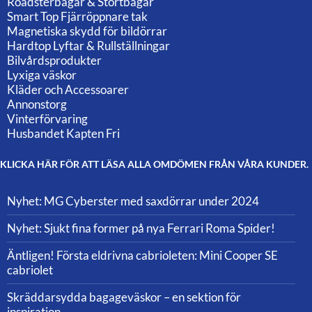
Roadsterbågar & Störtbågar
Smart Top Fjärröppnare tak
Magnetiska skydd för bildörrar
Hardtop Lyftar & Rullställningar
Bilvårdsprodukter
Lyxiga väskor
Kläder och Accessoarer
Annonstorg
Vinterförvaring
Husbandet Kapten Fri
KLICKA HÄR FÖR ATT LÄSA ALLA OMDÖMEN FRÅN VÅRA KUNDER.
Nyhet: MG Cyberster med saxdörrar under 2024
Nyhet: Sjukt fina former på nya Ferrari Roma Spider!
Äntligen! Första eldrivna cabrioleten: Mini Cooper SE
cabriolet
Skräddarsydda bagageväskor – en sektion för
inspiration