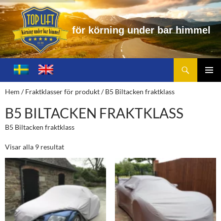
f
ö
r
k
ö
r
n
i
n
g
u
n
d
e
r
b
a
r
h
i
m
m
e
l
Sök
Toplift.se – för körning under bar himmel
HOPPA
TILL
PRIMÄ
Hem
/ Fraktklasser för produkt / B5 Biltacken fraktklass
INNEHÅLL
MENY
B5 BILTACKEN FRAKTKLASS
B5 Biltacken fraktklass
Visar alla 9 resultat