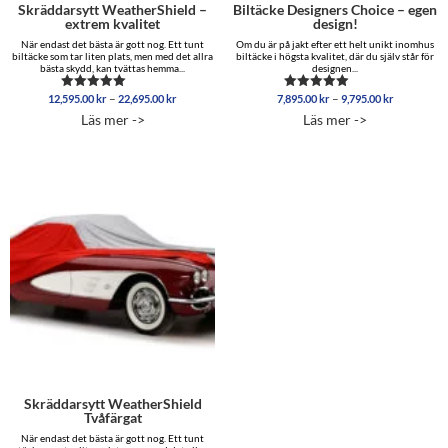
Skräddarsytt WeatherShield –
Biltäcke Designers Choice – egen
extrem kvalitet
design!
När endast det bästa är gott nog. Ett tunt
Om du är på jakt efter ett helt unikt inomhus
biltäcke som tar liten plats, men med det allra
biltäcke i högsta kvalitet, där du själv står för
bästa skydd, kan tvättas hemma...
designen...
Prisintervall:
Prisinterva
–
–
12,595.00
kr
22,695.00
kr
7,895.00
kr
9,795.00
kr
Betygsatt
Betygsatt
12,595.00 kr
7,895.00 
5.00
5.00
Läs mer ->
Läs mer ->
av 5
av 5
till
till
22,695.00 kr
9,795.00 
Skräddarsytt WeatherShield
Tvåfärgat
När endast det bästa är gott nog. Ett tunt