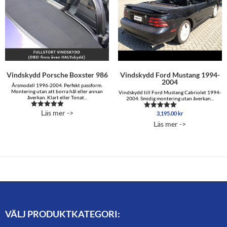
Vindskydd Porsche Boxster 986
Vindskydd Ford Mustang 1994-
2004
Årsmodell 1996-2004. Perfekt passform.
Montering utan att borra hål eller annan
Vindskydd till Ford Mustang Cabriolet 1994-
åverkan. Klart eller Tonat...
2004. Smidig montering utan åverkan...
Läs mer ->
Betygsatt
3,195.00
kr
Betygsatt
5.00
4.88
Läs mer ->
av 5
av 5
VÄLJ PRODUKTKATEGORI: