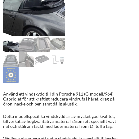
Använd ett vindskydd till din Porsche 911 (G-modell/964)
Cabriolet för att kraftigt reducera vindrufs i håret, drag på
öron, nacke och ben samt dålig akustik.
Detta modellspecifika vindskydd är av mycket god kvalitet,
tillverkat av högkvalitativa material såsom ett speciellt vävt
nät och stålram täckt med lädermaterial som tål tuffa tag.
Vänligen observera att detta vindskydd är speciellt tillverkat