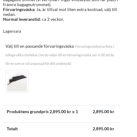
främre bagageutrymmet).
Förvaringsväska:
Ja, är tillval mot liten extra kostnad, välj till
nedan.
Normal leveranstid:
ca 2 veckor.
Lagervara
Välj till en passande förvaringsväska
Förvaringsväskorna finns i
många olika storlekar. Om du väljer till en förvaringsväska, ser vi till att du
får en som är väl anpassad för ditt vindskydd.
Produktens grundpris
2,895.00
kr x 1
2,895.00
kr
Totalt
2,895.00
kr