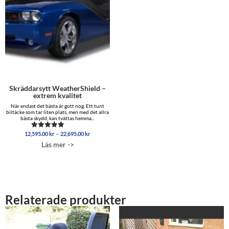
Skräddarsytt WeatherShield –
extrem kvalitet
När endast det bästa är gott nog. Ett tunt
biltäcke som tar liten plats, men med det allra
bästa skydd, kan tvättas hemma...
Prisintervall:
–
12,595.00
kr
22,695.00
kr
Betygsatt
12,595.00 kr
5.00
Läs mer ->
av 5
till
22,695.00 kr
Relaterade produkter