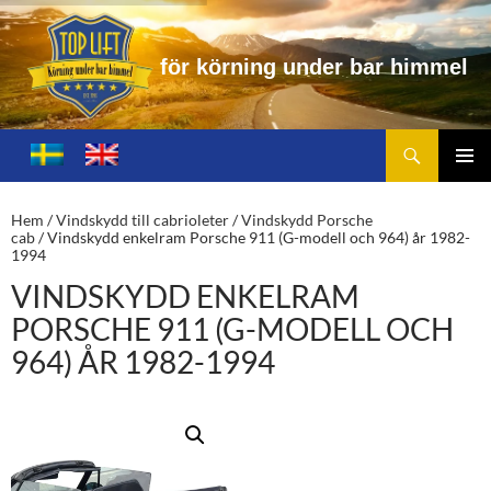
ö
r
k
ö
r
n
i
n
g
u
n
d
e
r
b
a
r
h
i
m
m
e
l
Sök
Toplift.se – för körning under bar himmel
HOPPA
TILL
PRIMÄ
INNEHÅLL
MENY
Hem
/
Vindskydd till cabrioleter
/
Vindskydd Porsche
cab
/ Vindskydd enkelram Porsche 911 (G-modell och 964) år 1982-
1994
VINDSKYDD ENKELRAM
PORSCHE 911 (G-MODELL OCH
964) ÅR 1982-1994