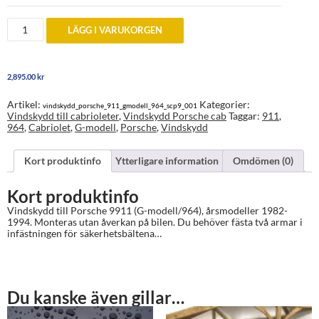
Vindskydd
LÄGG I VARUKORGEN
enkelram
Porsche
911
(G-
2,895.00
kr
modell
och
964)
Artikel:
Kategorier:
vindskydd_porsche_911_gmodell_964_scp9_001
år
Vindskydd till cabrioleter
,
Vindskydd Porsche cab
Taggar:
911
,
1982-
964
,
Cabriolet
,
G-modell
,
Porsche
,
Vindskydd
1994
mängd
Kort produktinfo
Ytterligare information
Omdömen (0)
Kort produktinfo
Vindskydd till Porsche 9911 (G-modell/964), årsmodeller 1982-
1994. Monteras utan åverkan på bilen. Du behöver fästa två armar i
infästningen för säkerhetsbältena…
Du kanske även gillar…