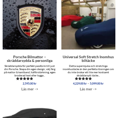
Porsche Bilmattor –
Universal Soft Stretch Inomhus
skräddarsydda & personliga
biltäcke
Skräddarsydda för perfekt passform till just
Detta supermjuka och stretchiga
din Porsche. Skapa din egen design; välj färg
inomhustäcke är den perfekta lösningen om
på mattor & kantband, hälförstärkning, egen
du inte önskar ett lite mer kostsamt
broderad text eller logga...
skräddarsytt täcke...
Prisinterva
–
2,595.00
kr
4,229.00
kr
5,099.00
kr
Betygsatt
Betygsatt
4,229.00 
5.00
4.96
Läs mer ->
Läs mer ->
av 5
av 5
till
5,099.00 