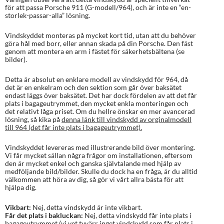
för att passa Porsche 911 (G-modell/964), och är inte en “en-
storlek-passar-alla” lösning.
Vindskyddet monteras på mycket kort tid, utan att du behöver
göra hål med borr, eller annan skada på din Porsche. Den fäst
genom att montera en arm i fästet för säkerhetsbältena (se
bilder).
Detta är absolut en enklare modell av vindskydd för 964, då
det är en enkelram och den sektion som går över baksätet
endast läggs över baksätet. Det har dock fördelen av att det får
plats i bagageutrymmet, den mycket enkla monteringen och
det relativt låga priset. Om du hellre önskar en mer avancerad
lösning, så kika på
denna länk till vindskydd av orginalmodell
till 964 (det får inte plats i bagageutrymmet).
Vindskyddet levereras med illustrerande bild över montering.
Vi får mycket sällan några frågor om installationen, eftersom
den är mycket enkel och ganska självtalande med hjälp av
medföljande bild/bilder. Skulle du dock ha en fråga, är du alltid
välkommen att höra av dig, så gör vi vårt allra bästa för att
hjälpa dig.
Vikbart:
Nej, detta vindskydd är inte vikbart.
Får det plats i bakluckan:
Nej, detta vindskydd får inte plats i
bagageutrymmet (vi vet tyvärr inget vindskydd som får plats i