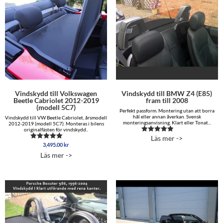
Vindskydd till Volkswagen
Vindskydd till BMW Z4 (E85)
Beetle Cabriolet 2012-2019
fram till 2008
(modell 5C7)
Perfekt passform. Montering utan att borra
hål eller annan åverkan. Svensk
Vindskydd till VW Beetle Cabriolet, årsmodell
monteringsanvisning. Klart eller Tonat...
2012-2019 (modell 5C7). Monteras i bilens
originalfästen för vindskydd..
Läs mer ->
Betygsatt
4.92
3,495.00
kr
Betygsatt
av 5
5.00
Läs mer ->
av 5