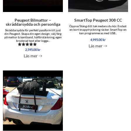
Peugeot Bilmattor –
SmartTop Peugeot 308 CC
skräddarsydda och personliga
Öppna/Stäng ditt tak medans du kör. Endast
en kort knapptryckning räcker. SmartTop:en
Skräddarsydda för perfekt passform till just
kan programmeras med USB...
din Peugeot. Skapa din egen design; välj färg
på mattor & kantband, hälförstärkning, egen
4,995.00
kr
broderad text eller logga...
Läs mer ->
2,595.00
kr
Betygsatt
5.00
Läs mer ->
av 5