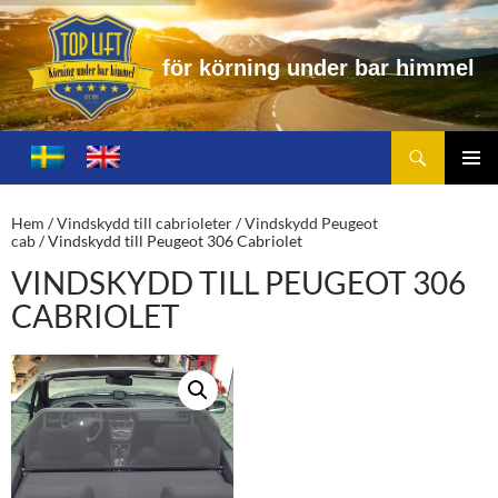
f
ö
r
k
ö
r
n
i
n
g
u
n
d
e
r
b
a
r
h
i
m
m
e
l
Sök
Toplift.se – för körning under bar himmel
HOPPA
TILL
PRIMÄ
INNEHÅLL
MENY
Hem
/
Vindskydd till cabrioleter
/
Vindskydd Peugeot
cab
/ Vindskydd till Peugeot 306 Cabriolet
VINDSKYDD TILL PEUGEOT 306
CABRIOLET