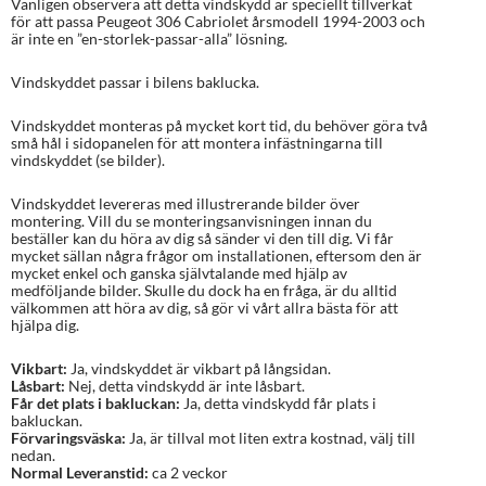
Vänligen observera att detta vindskydd är speciellt tillverkat
för att passa Peugeot 306 Cabriolet årsmodell 1994-2003 och
är inte en ”en-storlek-passar-alla” lösning.
Vindskyddet passar i bilens baklucka.
Vindskyddet monteras på mycket kort tid, du behöver göra två
små hål i sidopanelen för att montera infästningarna till
vindskyddet (se bilder).
Vindskyddet levereras med illustrerande bilder över
montering. Vill du se monteringsanvisningen innan du
beställer kan du höra av dig så sänder vi den till dig. Vi får
mycket sällan några frågor om installationen, eftersom den är
mycket enkel och ganska självtalande med hjälp av
medföljande bilder. Skulle du dock ha en fråga, är du alltid
välkommen att höra av dig, så gör vi vårt allra bästa för att
hjälpa dig.
Vikbart:
Ja, vindskyddet är vikbart på långsidan.
Låsbart:
Nej, detta vindskydd är inte låsbart.
Får det plats i bakluckan:
Ja, detta vindskydd får plats i
bakluckan.
Förvaringsväska:
Ja, är tillval mot liten extra kostnad, välj till
nedan.
Normal Leveranstid:
ca 2 veckor