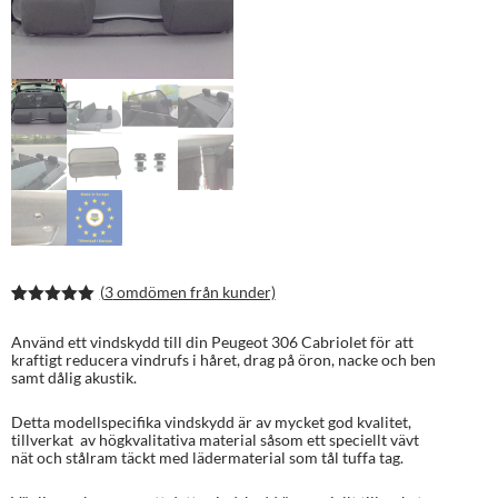
(
3
omdömen från kunder)
Betygsatt
5
5.00
av 5
Använd ett vindskydd till din Peugeot 306 Cabriolet för att
baserat på
kraftigt reducera vindrufs i håret, drag på öron, nacke och ben
kundrecens
samt dålig akustik.
ioner
Detta modellspecifika vindskydd är av mycket god kvalitet,
tillverkat av högkvalitativa material såsom ett speciellt vävt
nät och stålram täckt med lädermaterial som tål tuffa tag.