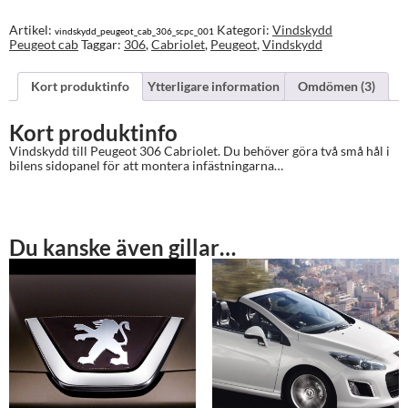
Artikel:
Kategori:
Vindskydd
vindskydd_peugeot_cab_306_scpc_001
Peugeot cab
Taggar:
306
,
Cabriolet
,
Peugeot
,
Vindskydd
Kort produktinfo
Ytterligare information
Omdömen (3)
Kort produktinfo
Vindskydd till Peugeot 306 Cabriolet. Du behöver göra två små hål i
bilens sidopanel för att montera infästningarna…
Du kanske även gillar…