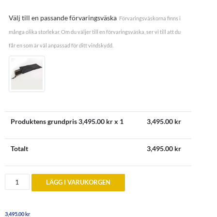
Välj till en passande förvaringsväska
Förvaringsväskorna finns i
många olika storlekar. Om du väljer till en förvaringsväska, ser vi till att du
får en som är väl anpassad för ditt vindskydd.
Produktens grundpris
3,495.00
kr x 1
3,495.00
kr
Totalt
3,495.00
kr
Vindskydd
LÄGG I VARUKORGEN
till
Peugeot
306
Cabriolet
3,495.00
kr
mängd