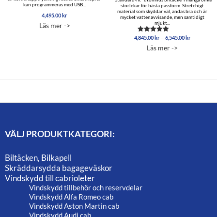
kan programmeras med USB...
storlekar för bästa passform. Stretchigt
material som skyddar väl, andas bra och är
4,495.00
kr
mycket vattenavvisande, men samtidigt
mjukt...
Läs mer ->
Prisinterva
–
4,845.00
kr
6,545.00
kr
Betygsatt
4,845.00 
5.00
Läs mer ->
av 5
till
6,545.00 
VÄLJ PRODUKTKATEGORI:
Biltäcken, Bilkapell
Skräddarsydda bagageväskor
Vindskydd till cabrioleter
Vindskydd tillbehör och reservdelar
Vindskydd Alfa Romeo cab
Vindskydd Aston Martin cab
Vindskydd Audi cab