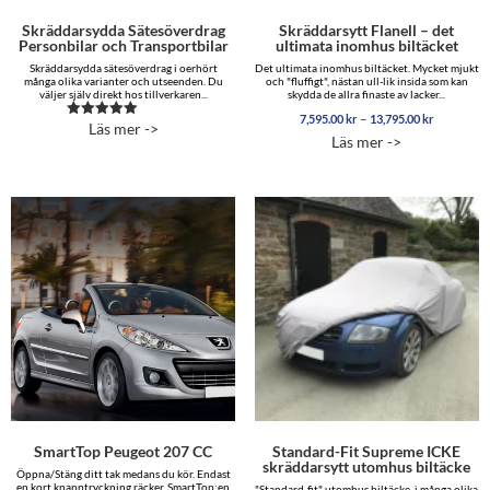
Skräddarsydda Sätesöverdrag
Skräddarsytt Flanell – det
Personbilar och Transportbilar
ultimata inomhus biltäcket
Skräddarsydda sätesöverdrag i oerhört
Det ultimata inomhus biltäcket. Mycket mjukt
många olika varianter och utseenden. Du
och "fluffigt", nästan ull-lik insida som kan
väljer själv direkt hos tillverkaren...
skydda de allra finaste av lacker...
Prisinterva
–
7,595.00
kr
13,795.00
kr
Läs mer ->
Betygsatt
7,595.00 
Läs mer ->
5.00
till
av 5
13,795.00
SmartTop Peugeot 207 CC
Standard-Fit Supreme ICKE
skräddarsytt utomhus biltäcke
Öppna/Stäng ditt tak medans du kör. Endast
en kort knapptryckning räcker. SmartTop:en
"Standard-fit" utomhus biltäcke i många olika