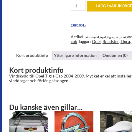
Vindskydd
LÄGG I VARUKORG
till
Opel
Tigra
TT
2,895.00
kr
Cab
2004-
2009
Artikel:
vindskydd_opel_tigra_cab_scot_00
mängd
cab
Taggar:
Opel
,
Roadster
,
Tigra
,
Kort produktinfo
Ytterligare information
Omdömen (0)
Kort produktinfo
Vindskydd till Opel Tigra Cab 2004-2009. Mycket enkel att installe
vinddraget och förläng säsongen…
Du kanske även gillar…