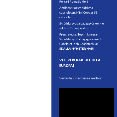
Ferrari Roma Spider!
Äntligen! Första eldrivna
cabrioleten: Mini Cooper SE
cabriolet
Skräddarsydda bagageväskor – en
sektion för inspiration
Pressrelease: Toplift lanserar
Skräddarsydda bagageväskor till
Cabriolet- och Roadsterbilar
SE ALLA NYHETER HÄR!
VI LEVERERAR TILL HELA
EUROPA!
Senaste video visas nedan: