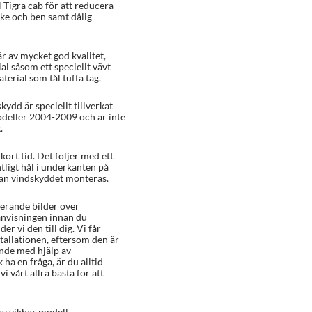
 Tigra cab för att reducera
cke och ben samt dålig
r av mycket god kvalitet,
al såsom ett speciellt vävt
erial som tål tuffa tag.
kydd är speciellt tillverkat
odeller 2004-2009 och är inte
.
rt tid. Det följer med ett
ntligt hål i underkanten på
dan vindskyddet monteras.
rerande bilder över
anvisningen innan du
er vi den till dig. Vi får
tallationen, eftersom den är
ande med hjälp av
ha en fråga, är du alltid
i vårt allra bästa för att
av vikbar modell.