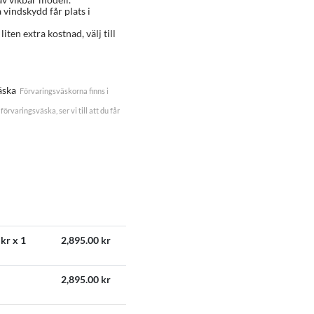
a vindskydd får plats i
 liten extra kostnad, välj till
äska
Förvaringsväskorna finns i
förvaringsväska, ser vi till att du får
kr x 1
2,895.00
kr
2,895.00
kr