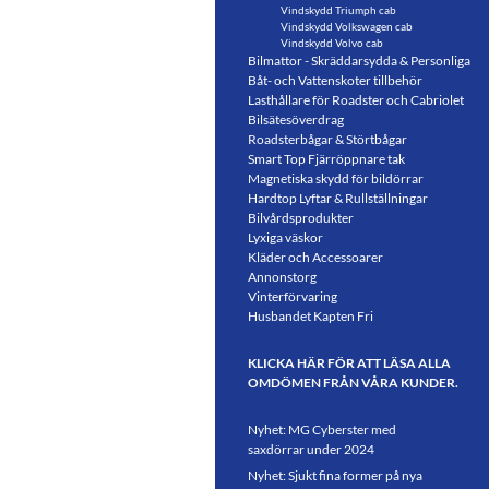
Vindskydd Triumph cab
Vindskydd Volkswagen cab
Vindskydd Volvo cab
Bilmattor - Skräddarsydda & Personliga
Båt- och Vattenskoter tillbehör
Lasthållare för Roadster och Cabriolet
Bilsätesöverdrag
Roadsterbågar & Störtbågar
Smart Top Fjärröppnare tak
Magnetiska skydd för bildörrar
Hardtop Lyftar & Rullställningar
Bilvårdsprodukter
Lyxiga väskor
Kläder och Accessoarer
Annonstorg
Vinterförvaring
Husbandet Kapten Fri
KLICKA HÄR FÖR ATT LÄSA ALLA
OMDÖMEN FRÅN VÅRA KUNDER.
Nyhet: MG Cyberster med
saxdörrar under 2024
Nyhet: Sjukt fina former på nya