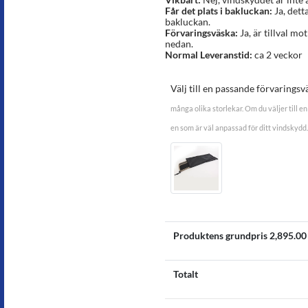
Får det plats i bakluckan:
Ja, dett
bakluckan.
Förvaringsväska:
Ja, är tillval mot
nedan.
Normal Leveranstid:
ca 2 veckor
Välj till en passande förvaringsv
många olika storlekar. Om du väljer till en 
en som är väl anpassad för ditt vindskydd.
Produktens grundpris
2,895.00
Totalt