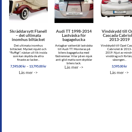
Skräddarsytt Flanell
Audi TT 1998-2014
Vindskydd till O
– det ultimata
Lastväska för
Cascada Cabrio
inomhus biltäcket
bagagelucka
2013-2019
Det ultimata inomhus
Avtagbar vattentät lastväska
Vindskydd till Opel Ca
biltäcket. Mycket mjukt och
till Audi TT. Monteras på
Cabriolet år 2013-
"fluffigt", nästan ull-lik insida
bilens bagagelucka med
2019. Njut av mind
som kan skydda de allra
fästremmar. Vilar på en mjuk
vinddrag och förlän
finaste av lacker...
anti-glid-matta som skyddar
säsongen...
bilens lack.
Prisintervall:
–
7,595.00
kr
13,795.00
kr
3,595.00
kr
Läs mer ->
7,595.00 kr
Läs mer ->
Läs mer ->
till
13,795.00 kr