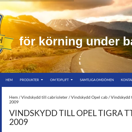
n
i
n
g
u
n
d
e
r
b
HOPPA TILL INNEHÅLL
er bar himmel
HEM
PRODUKTER
OM TOPLIFT
SAMTLIGA OMDÖMEN
KONTA
S-
Hem
/
Vindskydd till cabrioleter
/
Vindskydd Opel cab
/ Vindskydd t
2009
VINDSKYDD TILL OPEL TIGRA TT
2009