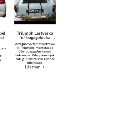
pel
Triumph Lastväska
let
för bagagelucka
Avtagbar vattentät lastväska
till Triumphs. Monteras på
scada
bilens bagagelucka med
fästremmar. Vilar på en mjuk
re
anti-glid-matta som skyddar
g
bilens lack.
Läs mer ->