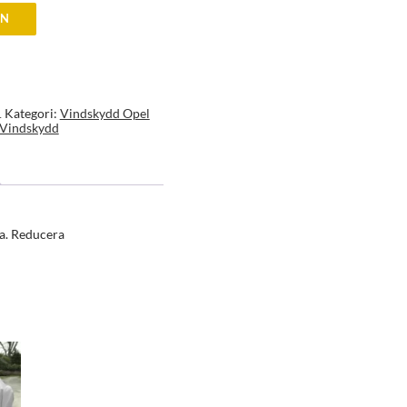
EN
Kategori:
Vindskydd Opel
1
Vindskydd
ra. Reducera