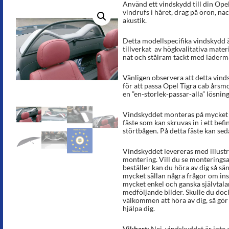
Använd ett vindskydd till din Opel
vindrufs i håret, drag på öron, na
akustik.
Detta modellspecifika vindskydd ä
tillverkat av högkvalitativa materi
nät och stålram täckt med lädermat
Vänligen observera att detta vinds
för att passa Opel Tigra cab årsm
en ”en-storlek-passar-alla” lösning
Vindskyddet monteras på mycket ko
fäste som kan skruvas in i ett befi
störtbågen. På detta fäste kan se
Vindskyddet levereras med illust
montering. Vill du se monterings
beställer kan du höra av dig så sänd
mycket sällan några frågor om ins
mycket enkel och ganska självtal
medföljande bilder. Skulle du dock 
välkommen att höra av dig, så gör v
hjälpa dig.
Vikbart:
Nej, vindskyddet är inte 