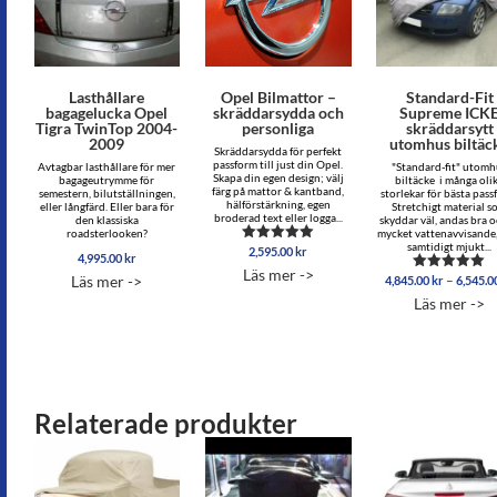
Lasthållare
Opel Bilmattor –
Standard-Fit
bagagelucka Opel
skräddarsydda och
Supreme ICK
Tigra TwinTop 2004-
personliga
skräddarsytt
2009
utomhus biltäc
Skräddarsydda för perfekt
passform till just din Opel.
Avtagbar lasthållare för mer
"Standard-fit" utomh
Skapa din egen design; välj
bagageutrymme för
biltäcke i många oli
färg på mattor & kantband,
semestern, bilutställningen,
storlekar för bästa pass
hälförstärkning, egen
eller långfärd. Eller bara för
Stretchigt material 
broderad text eller logga...
den klassiska
skyddar väl, andas bra o
roadsterlooken?
mycket vattenavvisande
samtidigt mjukt...
2,595.00
kr
Betygsatt
4,995.00
kr
5.00
Läs mer ->
av 5
–
Läs mer ->
4,845.00
kr
6,545.0
Betygsatt
5.00
Läs mer ->
av 5
Relaterade produkter