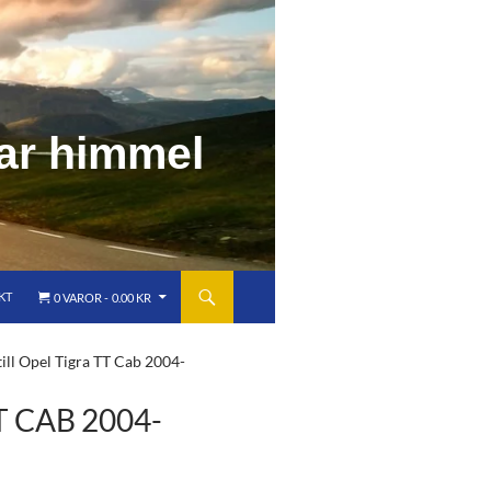
a
r
h
i
m
m
e
l
KT
0 VAROR
0.00 KR
ill Opel Tigra TT Cab 2004-
 CAB 2004-