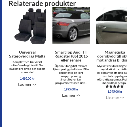
Relaterade produkter
Universal
SmartTop Audi TT
Magnetiska
Sätesöverdrag Malta
Roadster (8S) 2015
dörrskydd till s
eller senare
mot andras bildö
Komplett set. Universal
sätesöverdrag i textil. Ger
Öppna/Stäng ditt tak med
Mycket effektiva magne
mycket bra skydd och sobert
fjärrstyrning på distans. Eller
skydd att sätta på di
utseende!
endast med en kort
bildörrar för att skydd
knapptryckning.
mot fula uppslag a
1,495.00
kr
SmartTop:en kan
oförsiktiga grannar. Pra
programmeras med USB...
ihoprullbar design..
Läs mer ->
5,995.00
kr
1,595.00
kr
Betygsatt
Läs mer ->
4.96
Läs mer ->
av 5