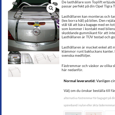
De lasthållare som Toplift erbjude
passar perfekt på din Opel Tigra
Lasthållaren kan monteras och tas
(tex borra hål) på bilen. Den rejäl
stål tål att bära bagage med en tota
som kommer i kontakt med bilens l
skyddande gummikant för att int
Lasthållaren är TÜV testad och g
Lasthållaren är mycket enkel att 
klämmor runt bakluckans kanter.
svenska medföljer.
Fästremmar och väskor av olika sla
här nedanför.
Normal leveranstid:
Vanligen ci
Välj om du önskar beställa till 
alternativa fästremmar för bagaget på din 
spännband i nylon eller äkta läderremmar i