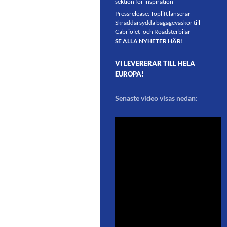
sektion för inspiration
Pressrelease: Toplift lanserar
Skräddarsydda bagageväskor till
Cabriolet- och Roadsterbilar
SE ALLA NYHETER HÄR!
VI LEVERERAR TILL HELA
EUROPA!
Senaste video visas nedan: