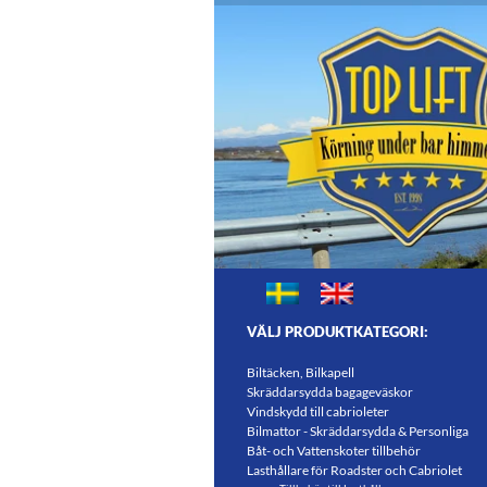
Sök
Toplift.se – för körning und
Biltäcken, Vindskydd, Bilmattor, Bilkapell,
VÄLJ PRODUKTKATEGORI:
Lasthållare, Bagageväskor, SmartTOPs, GP
spårare, Bilvårdsprodukter, Sätesöverdrag
Biltäcken, Bilkapell
Skräddarsydda bagageväskor
Vindskydd till cabrioleter
Bilmattor - Skräddarsydda & Personliga
Båt- och Vattenskoter tillbehör
Lasthållare för Roadster och Cabriolet