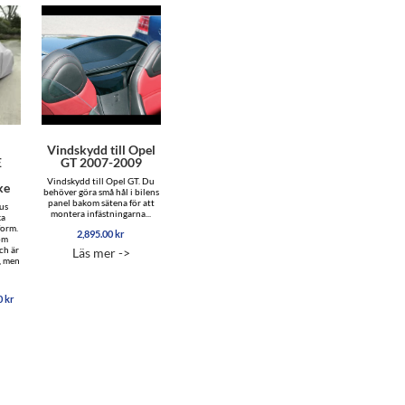
Vindskydd till Opel
E
GT 2007-2009
Vindskydd till Opel GT. Du
ke
behöver göra små hål i bilens
panel bakom sätena för att
us
montera infästningarna...
ka
form.
2,895.00
kr
som
ch är
Läs mer ->
, men
Prisintervall:
0
kr
4,845.00 kr
till
6,545.00 kr