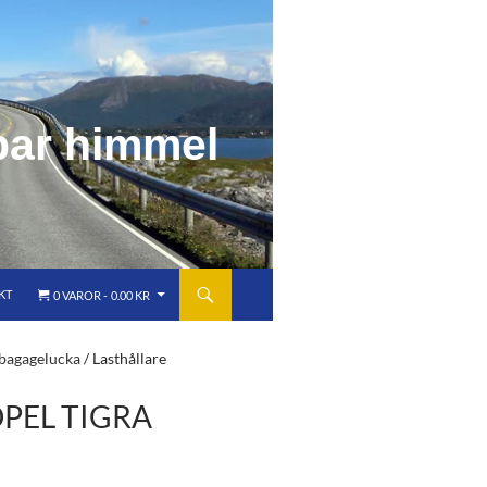
b
a
r
h
i
m
m
e
l
KT
0 VAROR
0.00 KR
 bagagelucka
/ Lasthållare
PEL TIGRA