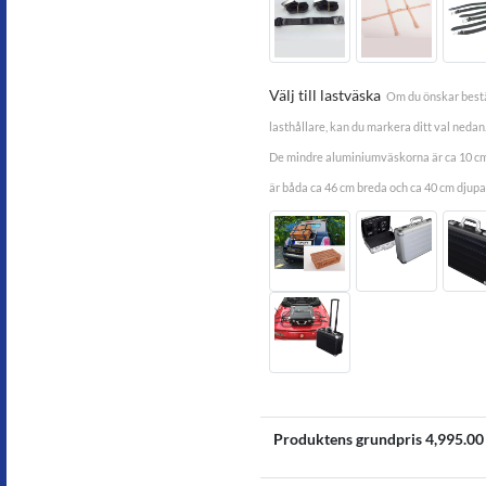
Välj till lastväska
Om du önskar bestäl
lasthållare, kan du markera ditt val neda
De mindre aluminiumväskorna är ca 10 cm 
är båda ca 46 cm breda och ca 40 cm djupa
Produktens grundpris
4,995.00