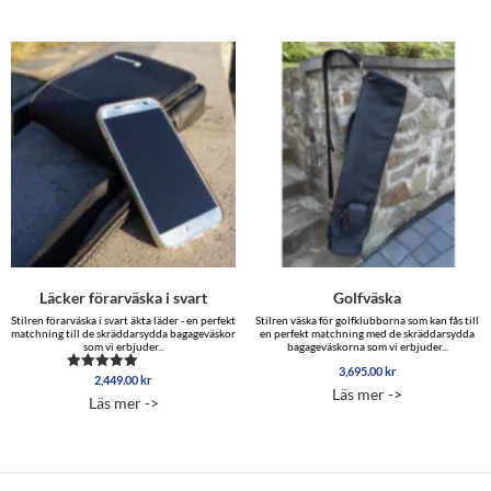
Läcker förarväska i svart
Golfväska
Stilren förarväska i svart äkta läder - en perfekt
Stilren väska för golfklubborna som kan fås till
matchning till de skräddarsydda bagageväskor
en perfekt matchning med de skräddarsydda
som vi erbjuder...
bagageväskorna som vi erbjuder...
3,695.00
kr
2,449.00
kr
Betygsatt
Läs mer ->
4.50
Läs mer ->
av 5