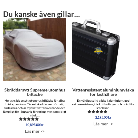
Du kanske även gillar…
Skräddarsytt Supreme utomhus
Vattenresistent aluminiumväska
biltäcke
för lasthållare
Helt skräddarsytt utomhus biltäcke för allra
En väldigt solid väska i aluminium, god
bästa passform. Täcket skyddar oerhört väl,
vattenresistens, i två olika färger och två olika
andas bra och är mycket vattenavvisande och
storlekar...
lämpligt för långvarig förvaring, men samtidigt
mjukt...
2,195.00
kr
Betygsatt
5.00
Läs mer ->
10,895.00
kr
Betygsatt
av 5
5.00
Läs mer ->
av 5