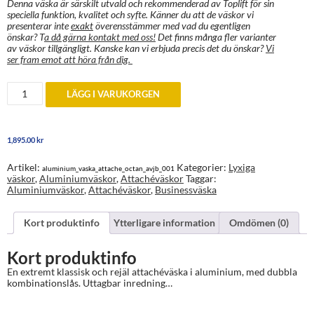
Denna väska är särskilt utvald och rekommenderad av Toplift för sin
speciella funktion, kvalitet och syfte. Känner du att de väskor vi
presenterar inte
exakt
överensstämmer med vad du egentligen
önskar? T
a då gärna kontakt med oss!
Det finns många fler varianter
av väskor tillgängligt. Kanske kan vi erbjuda precis det du önskar?
Vi
ser fram emot att höra från dig.
Aluminiumväska
LÄGG I VARUKORGEN
Attachéväska
mängd
1,895.00
kr
Artikel:
Kategorier:
Lyxiga
aluminium_vaska_attache_octan_avjb_001
väskor
,
Aluminiumväskor
,
Attachéväskor
Taggar:
Aluminiumväskor
,
Attachéväskor
,
Businessväska
Kort produktinfo
Ytterligare information
Omdömen (0)
Kort produktinfo
En extremt klassisk och rejäl attachéväska i aluminium, med dubbla
kombinationslås. Uttagbar inredning…