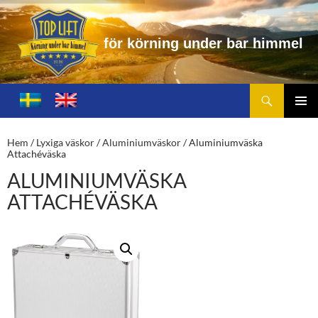
ö
r
k
ö
r
n
i
n
g
u
n
d
e
r
b
a
r
h
i
m
m
e
l
Sök
Toplift.se – för körning under bar himmel
HOPPA
TILL
PRIMÄ
INNEHÅLL
MENY
Hem
/
Lyxiga väskor
/
Aluminiumväskor
/ Aluminiumväska
Attachéväska
ALUMINIUMVÄSKA
ATTACHÉVÄSKA