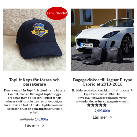
Erbjudande!
Toplift Keps för förare och
Bagageväskor till Jaguar F-type
passagerare
Cabriolet 2013-2016
Denna keps från Toplift är gjord i allra högsta
Skräddarsydda bagageväskor till din Jaguar F-
kvalitet, med en flerfärgad Toplift logga
type Cabriolet 2013-2016.
broderad fram på kepsen. Perfekt för att
Fyra kvalitetsväskor som maximerar
reducera luftturbulensen runt huvudet, och
användandet av hela bagageutrymmet...
för att hålla håret på plats. Skyddar även mot
solbränna. Ger en behagligare åktur helt
9,495.00
kr
Betygsatt
enkelt.
4.50
Läs mer ->
av 5
Det
Det
299.00
kr
145.00
kr
ursprungliga
nuvarande
Läs mer ->
priset
priset
var:
är:
299.00 kr.
145.00 kr.