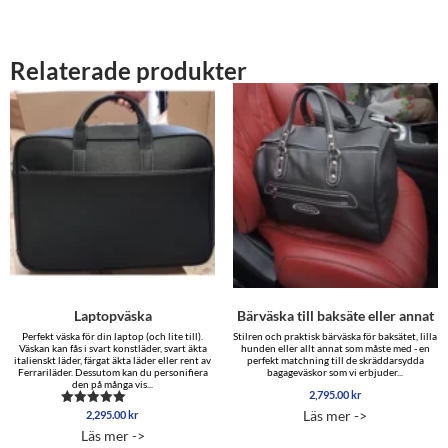
Relaterade produkter
Laptopväska
Bärväska till baksäte eller annat
Perfekt väska för din laptop (och lite till).
Stilren och praktisk bärväska för baksätet, lilla
Väskan kan fås i svart konstläder, svart äkta
hunden eller allt annat som måste med - en
italienskt läder, färgat äkta läder eller rent av
perfekt matchning till de skräddarsydda
Ferrariläder. Dessutom kan du personifiera
bagageväskor som vi erbjuder...
den på många vis...
2,795.00
kr
Läs mer ->
2,295.00
kr
Betygsatt
5.00
Läs mer ->
av 5