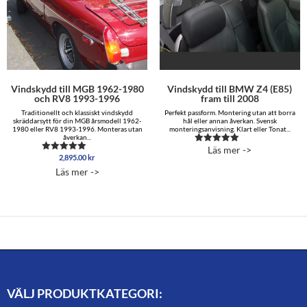
Vindskydd till MGB 1962-1980
Vindskydd till BMW Z4 (E85)
och RV8 1993-1996
fram till 2008
Traditionellt och klassiskt vindskydd
Perfekt passform. Montering utan att borra
skräddarsytt för din MGB årsmodell 1962-
hål eller annan åverkan. Svensk
1980 eller RV8 1993-1996. Monteras utan
monteringsanvisning. Klart eller Tonat...
åverkan...
Läs mer ->
Betygsatt
2,895.00
kr
Betygsatt
4.92
4.83
av 5
Läs mer ->
av 5
VÄLJ PRODUKTKATEGORI: