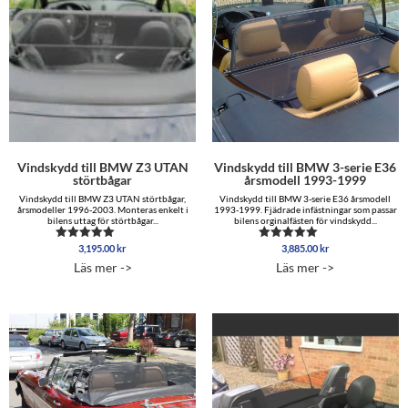
Vindskydd till BMW Z3 UTAN
Vindskydd till BMW 3-serie E36
störtbågar
årsmodell 1993-1999
Vindskydd till BMW Z3 UTAN störtbågar,
Vindskydd till BMW 3-serie E36 årsmodell
årsmodeller 1996-2003. Monteras enkelt i
1993-1999. Fjädrade infästningar som passar
bilens uttag för störtbågar...
bilens orginalfästen för vindskydd...
3,195.00
kr
3,885.00
kr
Betygsatt
Betygsatt
4.80
5.00
Läs mer ->
Läs mer ->
av 5
av 5