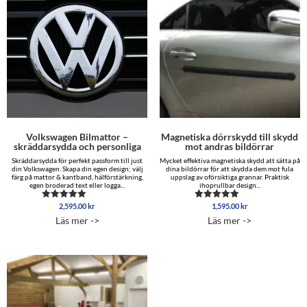
Volkswagen Bilmattor –
Magnetiska dörrskydd till skydd
skräddarsydda och personliga
mot andras bildörrar
Skräddarsydda för perfekt passform till just
Mycket effektiva magnetiska skydd att sätta på
din Volkswagen. Skapa din egen design; välj
dina bildörrar för att skydda dem mot fula
färg på mattor & kantband, hälförstärkning,
uppslag av oförsiktiga grannar. Praktisk
egen broderad text eller logga...
ihoprullbar design...
2,595.00
kr
1,595.00
kr
Betygsatt
Betygsatt
5.00
4.96
Läs mer ->
Läs mer ->
av 5
av 5