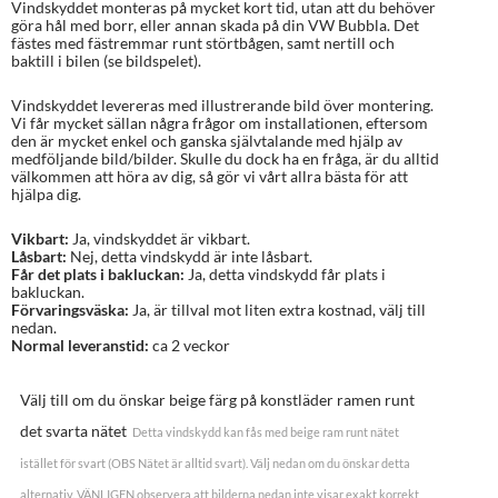
Vindskyddet monteras på mycket kort tid, utan att du behöver
göra hål med borr, eller annan skada på din VW Bubbla. Det
fästes med fästremmar runt störtbågen, samt nertill och
baktill i bilen (se bildspelet).
Vindskyddet levereras med illustrerande bild över montering.
Vi får mycket sällan några frågor om installationen, eftersom
den är mycket enkel och ganska självtalande med hjälp av
medföljande bild/bilder. Skulle du dock ha en fråga, är du alltid
välkommen att höra av dig, så gör vi vårt allra bästa för att
hjälpa dig.
Vikbart:
Ja, vindskyddet är vikbart.
Låsbart:
Nej, detta vindskydd är inte låsbart.
Får det plats i bakluckan:
Ja, detta vindskydd får plats i
bakluckan.
Förvaringsväska:
Ja, är tillval mot liten extra kostnad, välj till
nedan.
Normal leveranstid:
ca 2 veckor
Välj till om du önskar beige färg på konstläder ramen runt
det svarta nätet
Detta vindskydd kan fås med beige ram runt nätet
istället för svart (OBS Nätet är alltid svart). Välj nedan om du önskar detta
alternativ. VÄNLIGEN observera att bilderna nedan inte visar exakt korrekt