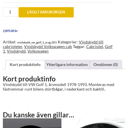
Vindskydd
LÄGG I VARUKORGEN
till
Volkswagen
Golf
1
2,895.00
kr
(1978-
1993)
mängd
Artikel:
Kategorier:
Vindskydd till
vindskydd_vw_golf_1_scvg_001
cabrioleter
,
Vindskydd Volkswagen cab
Taggar:
Cabriolet
,
Golf
1
,
Vindskydd
,
Volkswagen
Kort produktinfo
Ytterligare information
Omdömen (0)
Kort produktinfo
Vindskydd till VW Golf 1, årsmodell 1978-1993. Monteras med
fästremmar runt bilens störtbågar, i nederkant och baktill..
Du kanske även gillar…