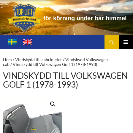
f
ö
r
k
ö
r
n
i
n
g
u
n
d
e
r
b
a
r
h
i
m
m
e
l
Sök
Toplift.se – för körning under bar himmel
HOPPA
TILL
PRIMÄ
INNEHÅLL
MENY
Hem
/
Vindskydd till cabrioleter
/
Vindskydd Volkswagen
cab
/ Vindskydd till Volkswagen Golf 1 (1978-1993)
VINDSKYDD TILL VOLKSWAGEN
GOLF 1 (1978-1993)