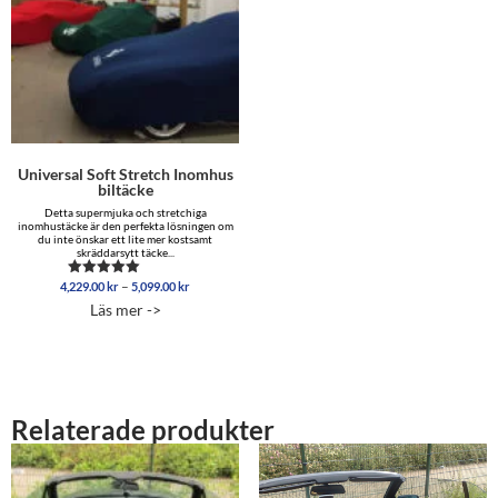
Universal Soft Stretch Inomhus
biltäcke
Detta supermjuka och stretchiga
inomhustäcke är den perfekta lösningen om
du inte önskar ett lite mer kostsamt
skräddarsytt täcke...
Prisintervall:
–
4,229.00
kr
5,099.00
kr
Betygsatt
4,229.00 kr
4.96
Läs mer ->
av 5
till
5,099.00 kr
Relaterade produkter