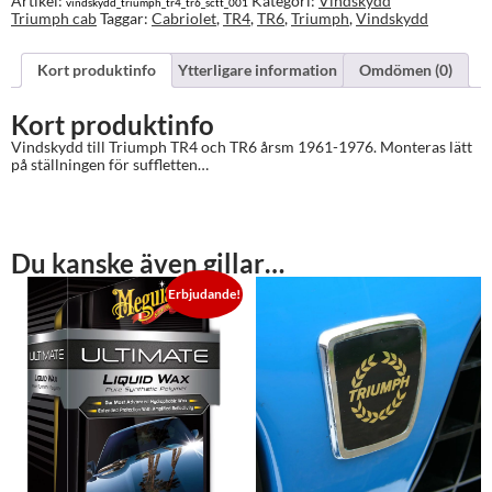
Artikel:
Kategori:
Vindskydd
vindskydd_triumph_tr4_tr6_sctt_001
mängd
Triumph cab
Taggar:
Cabriolet
,
TR4
,
TR6
,
Triumph
,
Vindskydd
Kort produktinfo
Ytterligare information
Omdömen (0)
Kort produktinfo
Vindskydd till Triumph TR4 och TR6 årsm 1961-1976. Monteras lätt
på ställningen för suffletten…
Du kanske även gillar…
Erbjudande!