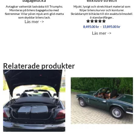
bagagelucka
exklusiv stretch
Avtagbar vattentät lastväska till Triumphs.
Mjukt, lyxigt och stretchbart material som
Monteras på bilens bagagelucka med
följer bilens kurvor och konturer.
fästremmar. Vilar på en mjuk anti-glid-matta
Skräddarsytt biltäcke till din exakta bilmodell.
som skyddar bilens lack.
6 standardfärger...
Läs mer ->
Prisinterva
–
8,495.00
kr
15,895.00
kr
Betygsatt
8,495.00 
5.00
Läs mer ->
av 5
till
15,895.00
Relaterade produkter