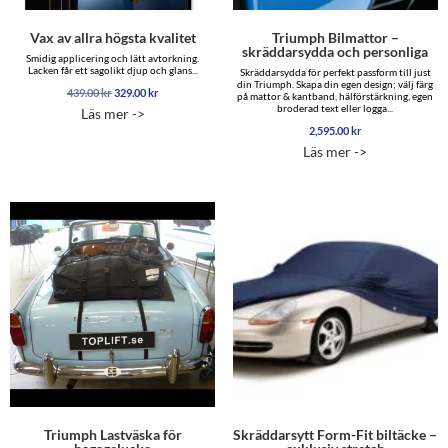
Vax av allra högsta kvalitet
Triumph Bilmattor –
skräddarsydda och personliga
Smidig applicering och lätt avtorkning.
Lacken får ett sagolikt djup och glans...
Skräddarsydda för perfekt passform till just
din Triumph. Skapa din egen design; välj färg
Det
Det
439.00
kr
329.00
kr
på mattor & kantband, hälförstärkning, egen
ursprungliga
nuvarande
broderad text eller logga...
Läs mer ->
priset
priset
2,595.00
kr
var:
är:
439.00 kr.
329.00 kr.
Läs mer ->
Triumph Lastväska för
Skräddarsytt Form-Fit biltäcke –