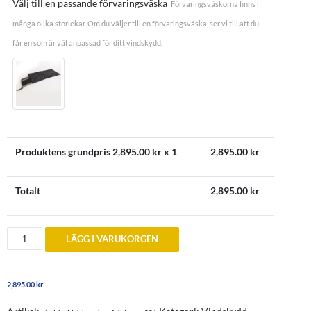
Välj till en passande förvaringsväska
Förvaringsväskorna finns i
många olika storlekar. Om du väljer till en förvaringsväska, ser vi till att du
får en som är väl anpassad för ditt vindskydd.
Produktens grundpris
2,895.00
kr x 1
2,895.00
kr
Totalt
2,895.00
kr
Vindskydd
LÄGG I VARUKORGEN
till
Triumph
TR4
och
2,895.00
kr
TR6
1961-
1976