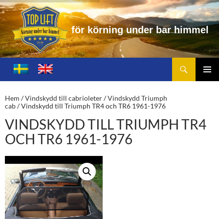
ö
r
n
i
n
g
u
n
d
e
r
b
a
r
h
i
m
m
e
l
Sök
Toplift.se – för körning under bar himmel
HOPPA
TILL
PRIMÄ
INNEHÅLL
MENY
Hem
/
Vindskydd till cabrioleter
/
Vindskydd Triumph
cab
/ Vindskydd till Triumph TR4 och TR6 1961-1976
VINDSKYDD TILL TRIUMPH TR4
OCH TR6 1961-1976