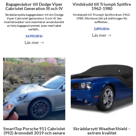
Bagageväskor till Dodge Viper
Vindskydd till Triumph Spitfire
Cabriolet Generation III och IV
1962-1980
Skräddarsydda bagageväskor till din Dodge
Vindskydd till Triumph Spitfire årsm 1962-
Viper Cabriolet (generation 3 och 4). Sex
1980. Monteras lätt på ställningen för
kvalitetsväskor som maximerar användandet
suffletten...
av hela bagageutrymmet, även med taket
2,895.00
kr
nerfällt...
Läs mer ->
14,995.00
kr
Läs mer ->
SmartTop Porsche 911 Cabriolet
Skräddarsytt WeatherShield –
(992) årsmodell 2019 och senare
extrem kvalitet