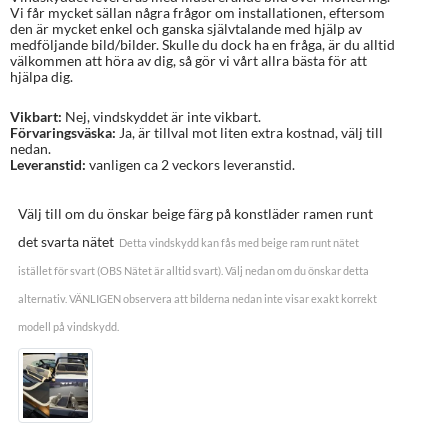
Vi får mycket sällan några frågor om installationen, eftersom
den är mycket enkel och ganska självtalande med hjälp av
medföljande bild/bilder. Skulle du dock ha en fråga, är du alltid
välkommen att höra av dig, så gör vi vårt allra bästa för att
hjälpa dig.
Vikbart:
Nej, vindskyddet är inte vikbart.
Förvaringsväska:
Ja, är tillval mot liten extra kostnad, välj till
nedan.
Leveranstid:
vanligen ca 2 veckors leveranstid.
Välj till om du önskar beige färg på konstläder ramen runt
det svarta nätet
Detta vindskydd kan fås med beige ram runt nätet
istället för svart (OBS Nätet är alltid svart). Välj nedan om du önskar detta
alternativ. VÄNLIGEN observera att bilderna nedan inte visar exakt korrekt
modell på vindskydd.