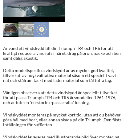
Använd ett vindskydd till din Triumph TR4 och TR6 för att
kraftigt reducera vindrufs i håret, drag på öron, nacke och ben
samt dålig akustik.
Detta modellspecifika vindskydd är av mycket god kvalitet,
tillverkat av högkvalitativa material såsom ett speciellt vävt
nät och stålram täckt med lädermaterial som tål tuffa tag.
Vänligen observera att detta vindskydd är speciellt tillverkat
för att passa Triumph TR4 och TR6 årsmodeller 1961-1976,
och är inte en ”en-storlek-passar-alla” lösning.
Vindskyddet monteras på mycket kort tid, utan att du behöver
göra hål med borr, eller annan skada på din Triumph. Den fästs
i ställningen för suffletten.
Vindskyddet levereras med illustrerande bild över montering.