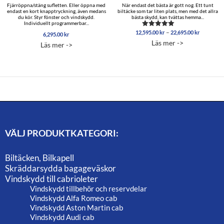
Fjärröppna/stäng sufletten. Eller öppna med
När endast det bästa är gott nog. Ett tunt
endast en kort knapptryckning, även medans
biltäcke som tar liten plats, men med det allra
du kör. Styr fönster och vindskydd.
bästa skydd, kan tvättas hemma...
Individuellt programmerbar...
Prisinterv
–
12,595.00
kr
22,695.00
kr
Betygsatt
6,295.00
kr
12,595.0
5.00
Läs mer ->
Läs mer ->
av 5
till
22,695.0
VÄLJ PRODUKTKATEGORI:
Biltäcken, Bilkapell
Skräddarsydda bagageväskor
Vindskydd till cabrioleter
Vindskydd tillbehör och reservdelar
Vindskydd Alfa Romeo cab
Vindskydd Aston Martin cab
Vindskydd Audi cab