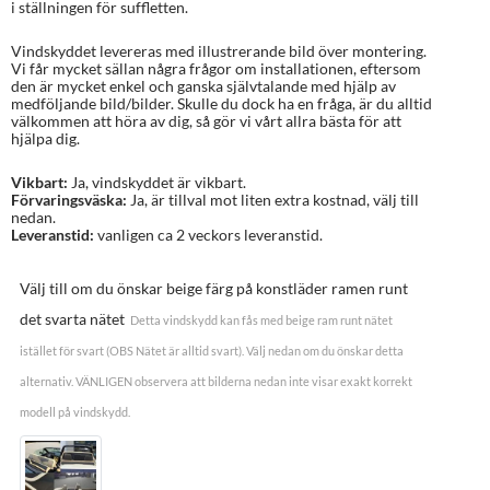
i ställningen för suffletten.
Vindskyddet levereras med illustrerande bild över montering.
Vi får mycket sällan några frågor om installationen, eftersom
den är mycket enkel och ganska självtalande med hjälp av
medföljande bild/bilder. Skulle du dock ha en fråga, är du alltid
välkommen att höra av dig, så gör vi vårt allra bästa för att
hjälpa dig.
Vikbart:
Ja, vindskyddet är vikbart.
Förvaringsväska:
Ja, är tillval mot liten extra kostnad, välj till
nedan.
Leveranstid:
vanligen ca 2 veckors leveranstid.
Välj till om du önskar beige färg på konstläder ramen runt
det svarta nätet
Detta vindskydd kan fås med beige ram runt nätet
istället för svart (OBS Nätet är alltid svart). Välj nedan om du önskar detta
alternativ. VÄNLIGEN observera att bilderna nedan inte visar exakt korrekt
modell på vindskydd.