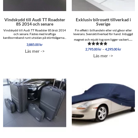
Vindskydd till Audi TT Roadster
Exklusiv bilrosett tillverkad i
8S 2014 och senare
Sverige
Vindskydd till Audi TT Roadster 8S årsö 2014
Fin effekt i bilhandeln eller vid gåvor eller
och senare. Fästes med kraftiga
leverans. Svensktillverkad för hand. Inbyggd
kardborreband runt utsidan på störtbågarna...
…
magnet och mjukt tyg som ligger vackert
3,885.00
kr
Prisinterva
–
2,795.00
kr
4,295.00
kr
Betygsatt
Läs mer ->
2,795.00 
4.86
Läs mer ->
av 5
till
4,295.00 