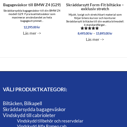
Bagageväskor till BMW Z4 (G29)
Skräddarsytt Form-Fit biltäcke –
exklusiv stretch
Skräddarsydda bagageväskor till din BMW Z4
modell G29. Fyra kvalitetsväskor som
Mjukt, lyxigt och stretchbart material som
maximerar användandet av hela
följer bilens kurvor och konturer.
bagageutrymmet...
Skräddarsytt biltäcke till din exakta bilmodell.
6 standardfärger...
12,295.00
kr
Läs mer ->
Prisinterva
–
8,495.00
kr
15,895.00
kr
Betygsatt
8,495.00 
5.00
Läs mer ->
av 5
till
15,895.00
VÄLJ PRODUKTKATEGORI:
Biltäcken, Bilkapell
Skräddarsydda bagageväskor
Vindskydd till cabrioleter
Vindskydd tillbehör och reservdelar
Vindskydd Alfa Romeo cab