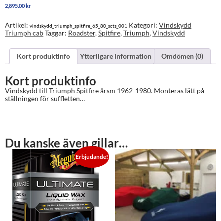
2,895.00
kr
1980
mängd
Artikel:
Kategori:
Vindskydd
vindskydd_triumph_spitfire_65_80_scts_001
Triumph cab
Taggar:
Roadster
,
Spitfire
,
Triumph
,
Vindskydd
Kort produktinfo
Ytterligare information
Omdömen (0)
Kort produktinfo
Vindskydd till Triumph Spitfire årsm 1962-1980. Monteras lätt på
ställningen för suffletten…
Du kanske även gillar…
Erbjudande!