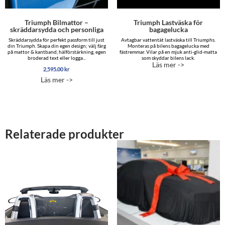
Triumph Bilmattor –
Triumph Lastväska för
skräddarsydda och personliga
bagagelucka
Skräddarsydda för perfekt passform till just
Avtagbar vattentät lastväska till Triumphs.
din Triumph. Skapa din egen design; välj färg
Monteras på bilens bagagelucka med
på mattor & kantband, hälförstärkning, egen
fästremmar. Vilar på en mjuk anti-glid-matta
broderad text eller logga...
som skyddar bilens lack.
Läs mer ->
2,595.00
kr
Läs mer ->
Relaterade produkter