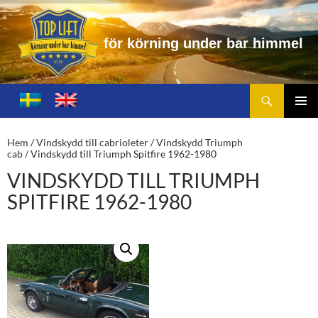
ö
r
n
i
n
g
u
n
d
e
r
b
a
r
h
i
m
m
e
l
Sök
Toplift.se – för körning under bar himmel
HOPPA
TILL
PRIMÄ
INNEHÅLL
MENY
Hem
/
Vindskydd till cabrioleter
/
Vindskydd Triumph
cab
/ Vindskydd till Triumph Spitfire 1962-1980
VINDSKYDD TILL TRIUMPH
SPITFIRE 1962-1980