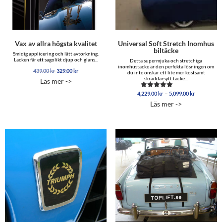
Vax av allra högsta kvalitet
Universal Soft Stretch Inomhus
biltäcke
Smidig applicering och lätt avtorkning.
Lacken får ett sagolikt djup och glans...
Detta supermjuka och stretchiga
inomhustäcke är den perfekta lösningen om
Det
Det
439.00
kr
329.00
kr
du inte önskar ett lite mer kostsamt
ursprungliga
nuvarande
skräddarsytt täcke...
Läs mer ->
priset
priset
var:
är:
Prisinterva
–
4,229.00
kr
5,099.00
kr
Betygsatt
439.00 kr.
329.00 kr.
4,229.00 
4.96
Läs mer ->
av 5
till
5,099.00 