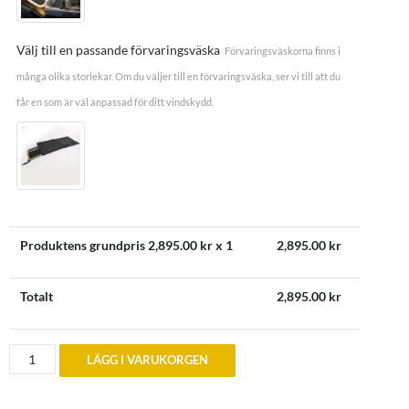
Välj till en passande förvaringsväska
Förvaringsväskorna finns i
många olika storlekar. Om du väljer till en förvaringsväska, ser vi till att du
får en som är väl anpassad för ditt vindskydd.
Produktens grundpris
2,895.00
kr x 1
2,895.00
kr
Totalt
2,895.00
kr
Vindskydd
LÄGG I VARUKORGEN
till
Triumph
Spitfire
1962-