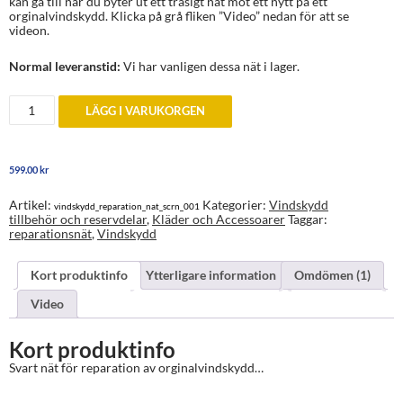
kan gå till när du byter ut ett trasigt nät mot ett nytt på ett
orginalvindskydd. Klicka på grå fliken ”Video” nedan för att se
videon.
Normal leveranstid:
Vi har vanligen dessa nät i lager.
Nät
LÄGG I VARUKORGEN
för
reparation
av
vindskydd
599.00
kr
mängd
Artikel:
Kategorier:
Vindskydd
vindskydd_reparation_nat_scrn_001
tillbehör och reservdelar
,
Kläder och Accessoarer
Taggar:
reparationsnät
,
Vindskydd
Kort produktinfo
Ytterligare information
Omdömen (1)
Video
Kort produktinfo
Svart nät för reparation av orginalvindskydd…