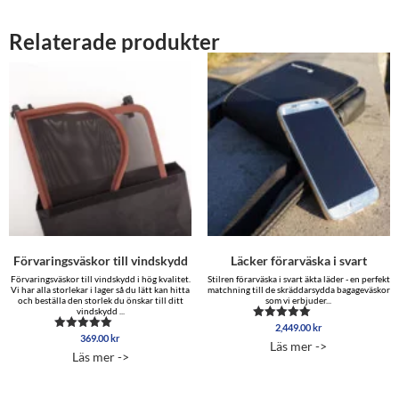
Relaterade produkter
Förvaringsväskor till vindskydd
Läcker förarväska i svart
Förvaringsväskor till vindskydd i hög kvalitet.
Stilren förarväska i svart äkta läder - en perfekt
Vi har alla storlekar i lager så du lätt kan hitta
matchning till de skräddarsydda bagageväskor
och beställa den storlek du önskar till ditt
som vi erbjuder...
vindskydd ...
2,449.00
kr
Betygsatt
369.00
kr
Betygsatt
4.50
Läs mer ->
4.00
av 5
Läs mer ->
av 5