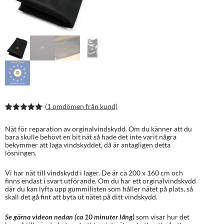
(
1
omdömen från kund)
Betygsatt
2
5.00
av 5
Nät för reparation av orginalvindskydd. Om du känner att du
baserat på
bara skulle behövt en bit nät så hade det inte varit några
kundrecens
bekymmer att laga vindskyddet, då är antagligen detta
ioner
lösningen.
Vi har nät till vindskydd i lager. De är ca 200 x 160 cm och
finns endast i svart utförande. Om du har ett orginalvindskydd
där du kan lyfta upp gummilisten som håller nätet på plats, så
skall det gå fint att byta ut nätet på ditt vindskydd.
Se gärna videon nedan (ca 10 minuter lång)
som visar hur det