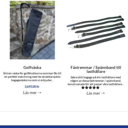
Golfväska
Fästremmar / Spännband till
lasthållare
Stilren väska för golfklubborna som kan fås till
en perfekt matchning med de skräddarsydda
Säkra ditt bagage på din lasthållare med
bagageväskorna som vi erbjuder...
någon av dessa fästremmar / spännband,
konstruerade för att passar våra lasthållare...
3,695.00
kr
Läs mer ->
Läs mer ->
Betygsatt
5.00
av 5