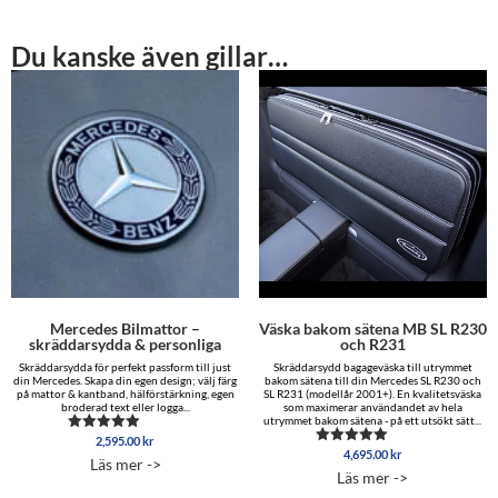
Du kanske även gillar…
Mercedes Bilmattor –
Väska bakom sätena MB SL R230
skräddarsydda & personliga
och R231
Skräddarsydda för perfekt passform till just
Skräddarsydd bagageväska till utrymmet
din Mercedes. Skapa din egen design; välj färg
bakom sätena till din Mercedes SL R230 och
på mattor & kantband, hälförstärkning, egen
SL R231 (modellår 2001+). En kvalitetsväska
broderad text eller logga...
som maximerar användandet av hela
utrymmet bakom sätena - på ett utsökt sätt...
2,595.00
kr
Betygsatt
4,695.00
kr
5.00
Betygsatt
Läs mer ->
av 5
5.00
Läs mer ->
av 5