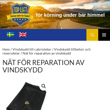
f
ö
r
k
ö
r
n
i
n
g
u
n
d
e
r
b
a
r
h
i
m
m
e
l
Sök
Toplift.se – för körning under bar himmel
HOPPA
TILL
PRIMÄ
INNEHÅLL
MENY
Hem
/
Vindskydd till cabrioleter
/
Vindskydd tillbehör och
reservdelar
/ Nät för reparation av vindskydd
NÄT FÖR REPARATION AV
VINDSKYDD