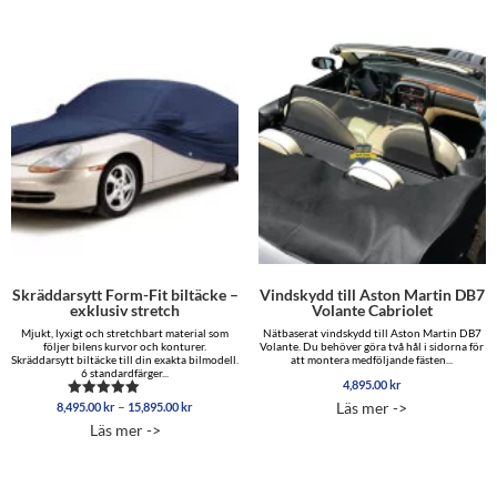
Skräddarsytt Form-Fit biltäcke –
Vindskydd till Aston Martin DB7
exklusiv stretch
Volante Cabriolet
Mjukt, lyxigt och stretchbart material som
Nätbaserat vindskydd till Aston Martin DB7
följer bilens kurvor och konturer.
Volante. Du behöver göra två hål i sidorna för
Skräddarsytt biltäcke till din exakta bilmodell.
att montera medföljande fästen...
6 standardfärger...
4,895.00
kr
Prisintervall:
–
Läs mer ->
8,495.00
kr
15,895.00
kr
Betygsatt
8,495.00 kr
5.00
Läs mer ->
av 5
till
15,895.00 kr