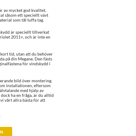
r av mycket god kvalitet,
al såsom ett speciellt vävt
erial som tål tuffa tag.
kydd är speciellt tillverkat
iolet 2011+, och är inte en
ort tid, utan att du behöver
ada på din Megane. Den fästs
ginalfästena för vindskydd i
rerande bild över montering.
 om installationen, eftersom
älvtalande med hjälp av
dock ha en fråga, är du alltid
i vårt allra bästa för att
r
EN