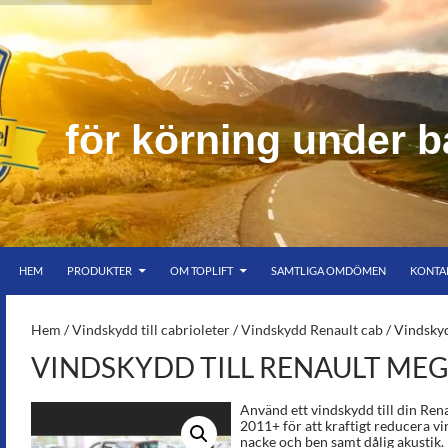
f
ö
r
k
ö
r
n
i
n
g
u
n
d
e
r
b
HOPPA TILL INNEHÅLL
er bar himmel
HEM
PRODUKTER
OM TOPLIFT
SAMTLIGA OMDÖMEN
KONTA
S-
Hem
/
Vindskydd till cabrioleter
/
Vindskydd Renault cab
/ Vindsky
VINDSKYDD TILL RENAULT MEG
Använd ett vindskydd till din Re
2011+ för att kraftigt reducera vi
nacke och ben samt dålig akustik.