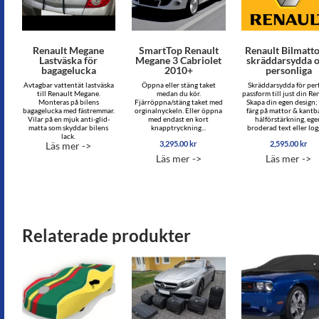
Renault Megane
SmartTop Renault
Renault Bilmatto
Lastväska för
Megane 3 Cabriolet
skräddarsydda 
bagagelucka
2010+
personliga
Avtagbar vattentät lastväska
Öppna eller stäng taket
Skräddarsydda för per
till Renault Megane.
medan du kör.
passform till just din Re
Monteras på bilens
Fjärröppna/stäng taket med
Skapa din egen design; 
bagagelucka med fästremmar.
orginalnyckeln. Eller öppna
färg på mattor & kantb
Vilar på en mjuk anti-glid-
med endast en kort
hälförstärkning, ege
matta som skyddar bilens
knapptryckning...
broderad text eller logg
lack.
3,295.00
kr
2,595.00
kr
Läs mer ->
Läs mer ->
Läs mer ->
Relaterade produkter