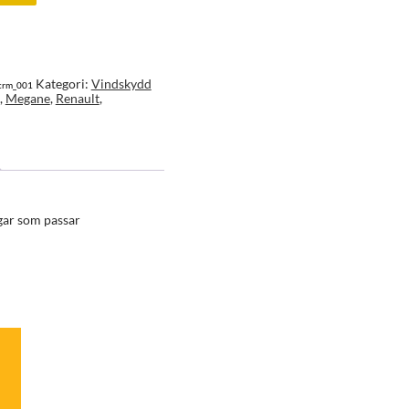
Kategori:
Vindskydd
crm_001
,
Megane
,
Renault
,
gar som passar