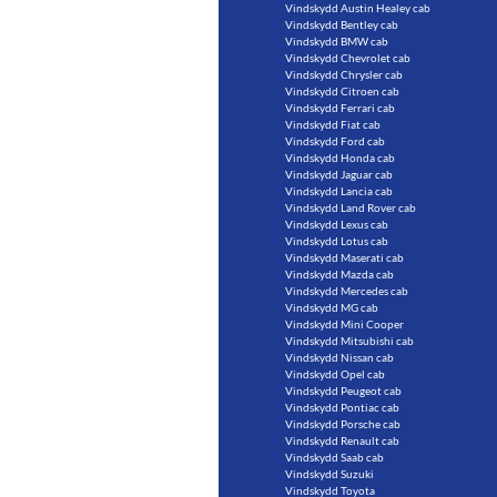
Vindskydd Austin Healey cab
Vindskydd Bentley cab
Vindskydd BMW cab
Vindskydd Chevrolet cab
Vindskydd Chrysler cab
Vindskydd Citroen cab
Vindskydd Ferrari cab
Vindskydd Fiat cab
Vindskydd Ford cab
Vindskydd Honda cab
Vindskydd Jaguar cab
Vindskydd Lancia cab
Vindskydd Land Rover cab
Vindskydd Lexus cab
Vindskydd Lotus cab
Vindskydd Maserati cab
Vindskydd Mazda cab
Vindskydd Mercedes cab
Vindskydd MG cab
Vindskydd Mini Cooper
Vindskydd Mitsubishi cab
Vindskydd Nissan cab
Vindskydd Opel cab
Vindskydd Peugeot cab
Vindskydd Pontiac cab
Vindskydd Porsche cab
Vindskydd Renault cab
Vindskydd Saab cab
Vindskydd Suzuki
Vindskydd Toyota