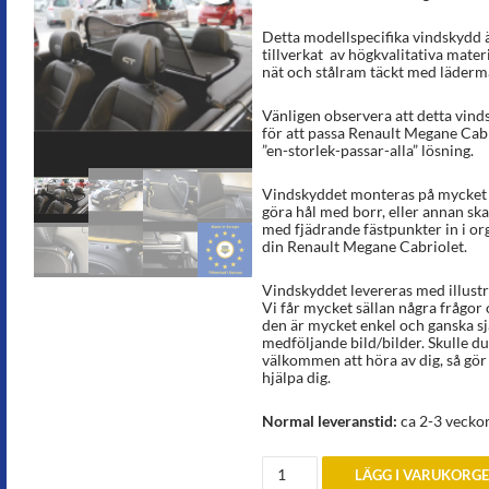
Detta modellspecifika vindskydd ä
tillverkat av högkvalitativa materi
nät och stålram täckt med lädermat
Vänligen observera att detta vinds
för att passa Renault Megane Cabr
”en-storlek-passar-alla” lösning.
Vindskyddet monteras på mycket k
göra hål med borr, eller annan sk
med fjädrande fästpunkter in i or
din Renault Megane Cabriolet.
Vindskyddet levereras med illust
Vi får mycket sällan några frågor
den är mycket enkel och ganska sj
medföljande bild/bilder. Skulle du 
välkommen att höra av dig, så gör v
hjälpa dig.
Normal leveranstid:
ca 2-3 vecko
Vindskydd
LÄGG I VARUKORG
till