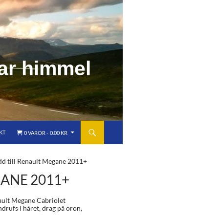
a
r
h
i
m
m
e
l
KT
0 VAROR
0.00 KR
dd till Renault Megane 2011+
ANE 2011+
nault Megane Cabriolet
ndrufs i håret, drag på öron,