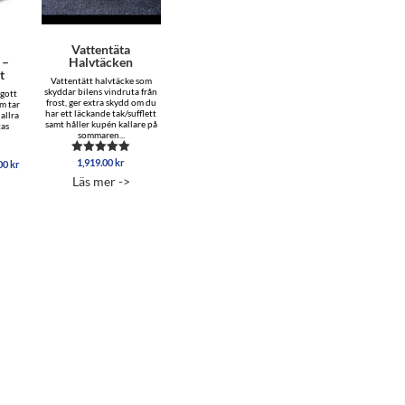
Vattentäta
 –
Halvtäcken
t
Vattentätt halvtäcke som
skyddar bilens vindruta från
 gott
frost, ger extra skydd om du
om tar
har ett läckande tak/sufflett
allra
samt håller kupén kallare på
tas
sommaren...
Prisintervall:
1,919.00
kr
Betygsatt
.00
kr
4.88
12,595.00 kr
Läs mer ->
av 5
till
22,695.00 kr