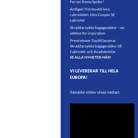
Ferrari Roma Spider!
Äntligen! Första eldrivna
cabrioleten: Mini Cooper SE
cabriolet
Skräddarsydda bagageväskor – en
sektion för inspiration
Pressrelease: Toplift lanserar
Skräddarsydda bagageväskor till
Cabriolet- och Roadsterbilar
SE ALLA NYHETER HÄR!
VI LEVERERAR TILL HELA
EUROPA!
Senaste video visas nedan: