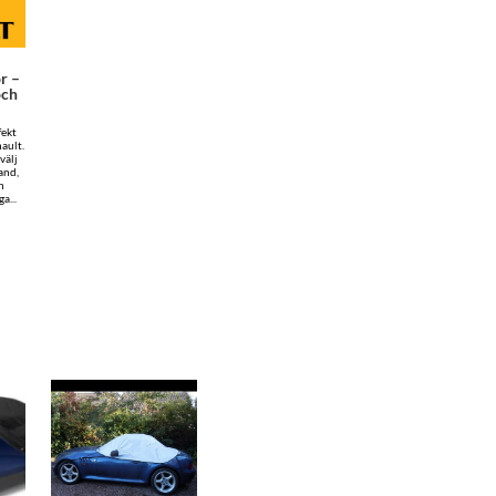
r –
och
fekt
nault.
välj
and,
n
a...