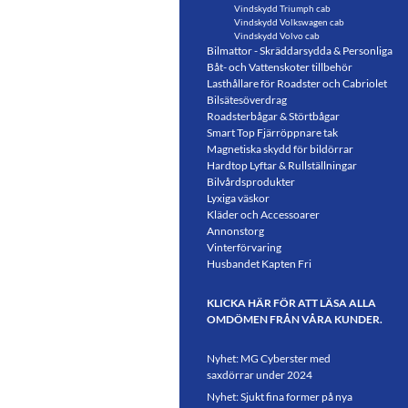
Vindskydd Triumph cab
Vindskydd Volkswagen cab
Vindskydd Volvo cab
Bilmattor - Skräddarsydda & Personliga
Båt- och Vattenskoter tillbehör
Lasthållare för Roadster och Cabriolet
Bilsätesöverdrag
Roadsterbågar & Störtbågar
Smart Top Fjärröppnare tak
Magnetiska skydd för bildörrar
Hardtop Lyftar & Rullställningar
Bilvårdsprodukter
Lyxiga väskor
Kläder och Accessoarer
Annonstorg
Vinterförvaring
Husbandet Kapten Fri
KLICKA HÄR FÖR ATT LÄSA ALLA
OMDÖMEN FRÅN VÅRA KUNDER.
Nyhet: MG Cyberster med
saxdörrar under 2024
Nyhet: Sjukt fina former på nya