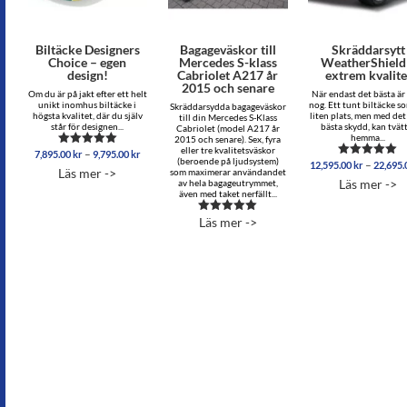
Biltäcke Designers
Bagageväskor till
Skräddarsytt
Choice – egen
Mercedes S-klass
WeatherShield
design!
Cabriolet A217 år
extrem kvalite
2015 och senare
Om du är på jakt efter ett helt
När endast det bästa är
unikt inomhus biltäcke i
nog. Ett tunt biltäcke s
Skräddarsydda bagageväskor
högsta kvalitet, där du själv
liten plats, men med det 
till din Mercedes S-Klass
står för designen...
bästa skydd, kan tvät
Cabriolet (model A217 år
hemma...
2015 och senare). Sex, fyra
eller tre kvalitetsväskor
Prisintervall:
–
7,895.00
kr
9,795.00
kr
Betygsatt
(beroende på ljudsystem)
–
7,895.00 kr
12,595.00
kr
22,695
5.00
Betygsatt
Läs mer ->
som maximerar användandet
av 5
5.00
till
Läs mer ->
av hela bagageutrymmet,
av 5
9,795.00 kr
även med taket nerfällt...
Läs mer ->
Betygsatt
5.00
av 5