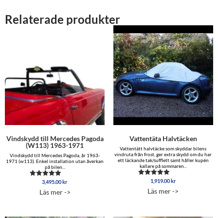
Relaterade produkter
Vindskydd till Mercedes Pagoda
Vattentäta Halvtäcken
(W113) 1963-1971
Vattentätt halvtäcke som skyddar bilens
vindruta från frost, ger extra skydd om du har
Vindskydd till Mercedes Pagoda, år 1963-
ett läckande tak/sufflett samt håller kupén
1971 (w113). Enkel installation utan åverkan
kallare på sommaren...
på bilen...
1,919.00
kr
Betygsatt
3,495.00
kr
Betygsatt
4.88
4.75
Läs mer ->
Läs mer ->
av 5
av 5