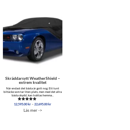
Skräddarsytt WeatherShield –
extrem kvalitet
När endast det bästa är gott nog. Ett tunt
biltäcke som tar liten plats, men med det allra
bästa skydd, kan tvättas hemma...
Prisintervall:
–
12,595.00
kr
22,695.00
kr
Betygsatt
12,595.00 kr
5.00
Läs mer ->
av 5
till
22,695.00 kr