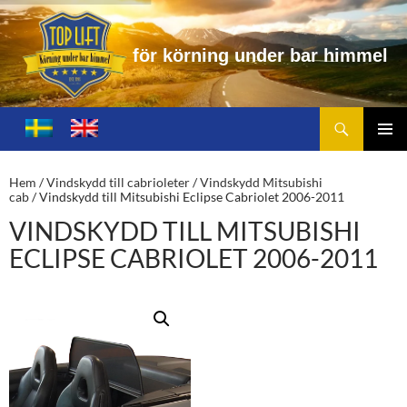
f
ö
r
k
ö
r
n
i
n
g
u
n
d
e
r
b
a
r
h
i
m
m
e
l
Sök
Toplift.se – för körning under bar himmel
HOPPA
TILL
PRIMÄ
INNEHÅLL
MENY
Hem
/
Vindskydd till cabrioleter
/
Vindskydd Mitsubishi
cab
/ Vindskydd till Mitsubishi Eclipse Cabriolet 2006-2011
VINDSKYDD TILL MITSUBISHI
ECLIPSE CABRIOLET 2006-2011