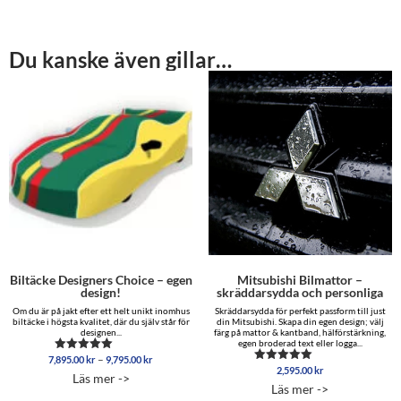
Du kanske även gillar…
Biltäcke Designers Choice – egen
Mitsubishi Bilmattor –
design!
skräddarsydda och personliga
Om du är på jakt efter ett helt unikt inomhus
Skräddarsydda för perfekt passform till just
biltäcke i högsta kvalitet, där du själv står för
din Mitsubishi. Skapa din egen design; välj
designen...
färg på mattor & kantband, hälförstärkning,
egen broderad text eller logga...
Prisintervall:
–
7,895.00
kr
9,795.00
kr
Betygsatt
7,895.00 kr
2,595.00
kr
5.00
Betygsatt
Läs mer ->
av 5
5.00
till
Läs mer ->
av 5
9,795.00 kr