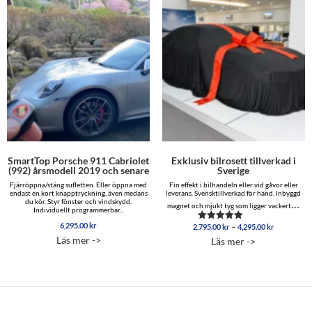
SmartTop Porsche 911 Cabriolet
Exklusiv bilrosett tillverkad i
(992) årsmodell 2019 och senare
Sverige
Fjärröppna/stäng sufletten. Eller öppna med
Fin effekt i bilhandeln eller vid gåvor eller
endast en kort knapptryckning, även medans
leverans. Svensktillverkad för hand. Inbyggd
du kör. Styr fönster och vindskydd.
…
magnet och mjukt tyg som ligger vackert
Individuellt programmerbar...
6,295.00
kr
Prisinterva
–
2,795.00
kr
4,295.00
kr
Betygsatt
2,795.00 
4.86
Läs mer ->
Läs mer ->
av 5
till
4,295.00 