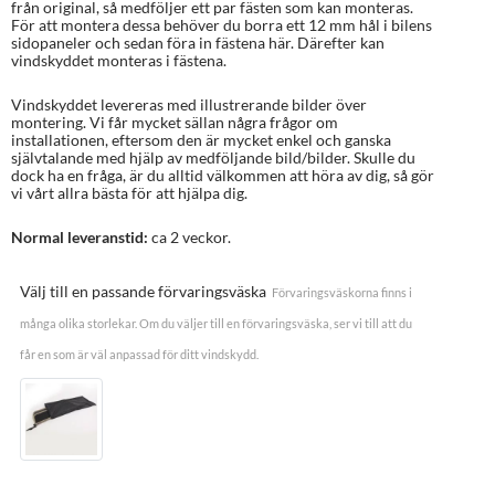
från original, så medföljer ett par fästen som kan monteras.
För att montera dessa behöver du borra ett 12 mm hål i bilens
sidopaneler och sedan föra in fästena här. Därefter kan
vindskyddet monteras i fästena.
Vindskyddet levereras med illustrerande bilder över
montering. Vi får mycket sällan några frågor om
installationen, eftersom den är mycket enkel och ganska
självtalande med hjälp av medföljande bild/bilder. Skulle du
dock ha en fråga, är du alltid välkommen att höra av dig, så gör
vi vårt allra bästa för att hjälpa dig.
Normal leveranstid:
ca 2 veckor.
Välj till en passande förvaringsväska
Förvaringsväskorna finns i
många olika storlekar. Om du väljer till en förvaringsväska, ser vi till att du
får en som är väl anpassad för ditt vindskydd.