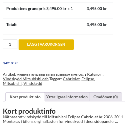
Produktens grundpris
3,495.00
kr x 1
3,495.00
kr
Totalt
3,495.00
kr
Vindskydd
LÄGG I VARUKORGEN
till
Mitsubishi
Eclipse
Cabriolet
3,495.00
kr
2006-
2011
mängd
Artikel:
Kategori:
vindskydd_mitsubishi_eclipse_dubbelram_scme_001-1
Vindskydd Mitsubishi cab
Taggar:
Cabriolet
,
Eclipse
,
Mitsubishi
,
Vindskydd
Kort produktinfo
Ytterligare information
Omdömen (0)
Kort produktinfo
Nätbaserat vindskydd till Mitsubishi Eclipse Cabriolet år 2006-2011.
Monteras i bilens orginalfästen för vindskydd i dess sidopaneler…