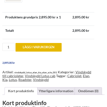
Produktens grundpris
2,895.00
kr x 1
2,895.00
kr
Totalt
2,895.00
kr
Vindskydd
LÄGG I VARUKORGEN
till
Lotus
Elan
/
2,895.00
kr
Kia
Elan
M100
Artikel:
Kategorier:
Vindskydd
vindskydd_lotus_elan_kia_elan_scle_001
1989-
till cabrioleter
,
Vindskydd Lotus cab
Taggar:
Cabriolet
,
Elan
,
1996
Kia
,
Lotus
,
Roadster
,
Vindskydd
mängd
Kort produktinfo
Ytterligare information
Omdömen (0)
Kort produktinfo