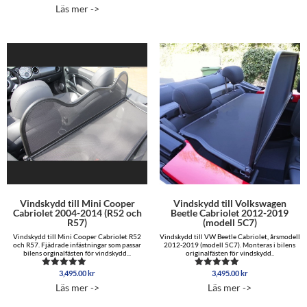
5.00
Läs mer ->
av 5
Vindskydd till Mini Cooper
Vindskydd till Volkswagen
Cabriolet 2004-2014 (R52 och
Beetle Cabriolet 2012-2019
R57)
(modell 5C7)
Vindskydd till Mini Cooper Cabriolet R52
Vindskydd till VW Beetle Cabriolet, årsmodell
och R57. Fjädrade infästningar som passar
2012-2019 (modell 5C7). Monteras i bilens
bilens orginalfästen för vindskydd...
originalfästen för vindskydd..
3,495.00
kr
3,495.00
kr
Betygsatt
Betygsatt
5.00
5.00
Läs mer ->
Läs mer ->
av 5
av 5