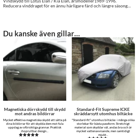
Vindskydd till Lotus Elan / Kia Elan, årsmodeller1989-1996.
Reducera vinddraget för en ännu härligare färd och längre säsong…
Du kanske även gillar…
Magnetiska dörrskydd till skydd
Standard-Fit Supreme ICKE
mot andras bildörrar
skräddarsytt utomhus biltäcke
Mycket effektiva magnetiska skydd att sätta på
"Standard-fit" utomhus biltäcke i många olika
dina bildörrar för att skydda dem mot fula
storlekar för bästa passform. Stretchigt
uppslag av oförsiktiga grannar. Praktisk
material som skyddar väl, andas bra och är
ihoprullbar design...
mycket vattenavvisande, men samtidigt
mjukt...