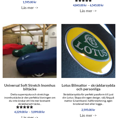
1,595.00
kr
Betygsatt
Prisinterva
–
4,845.00
kr
6,545.00
kr
4.96
Betygsatt
Läs mer ->
4,845.00 
av 5
5.00
Läs mer ->
av 5
till
6,545.00 
Universal Soft Stretch Inomhus
Lotus Bilmattor – skräddarsydda
biltäcke
och personliga
Detta supermjuka och stretchiga
Skräddarsydda för perfekt passform till just
inomhustäcke är den perfekta lösningen om
din Lotus. Skapa din egen design; välj färg på
du inte önskar ett lite mer kostsamt
mattor & kantband, hälförstärkning, egen
skräddarsytt täcke...
broderad text eller logga...
2,595.00
kr
Prisintervall:
–
4,229.00
kr
5,099.00
kr
Betygsatt
Läs mer ->
4,229.00 kr
4.96
Läs mer ->
av 5