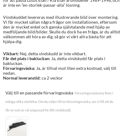
för att passa Lotus Elan / Kia Elan årsmodeller 1989-1996, och
är inte en ”en-storlek-passar-alla” lösning.
Vindskyddet levereras med illustrerande bild över montering.
Vi får mycket sällan några frågor om installationen, eftersom
den är mycket enkel och ganska självtalande med hjälp av
medföljande bild/bilder. Skulle du dock ha en fråga, är du alltid
välkommen att höra av dig, så gör vi vårt allra bästa för att
hjälpa dig.
Vikbart:
Nej, detta vindskydd är inte vikbart.
Får det plats i bakluckan:
Ja, detta vindskydd får plats i
bakluckan.
Förvaringsväska:
Ja, är tillval mot liten extra kostnad, välj till
nedan.
Normal leveranstid:
ca 2 veckor
Välj till en passande förvaringsväska
Förvaringsväskorna finns i
många olika storlekar. Om du väljer till en förvaringsväska, ser vi till att du
får en som är väl anpassad för ditt vindskydd.