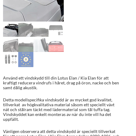
Använd ett vindskydd till din Lotus Elan / Kia Elan för att
kraftigt reducera vindrufs i håret, drag på öron, nacke och ben
samt dålig akustik.
Detta modellspecifika vindskydd är av mycket god kvalitet,
tillverkat av högkvalitativa material såsom ett speciellt vävt
nät och stålram täckt med lädermaterial som tål tuffa tag.
Vindskyddet kan enkelt monteras av när du inte vill ha det
uppfällt.
Vänligen observera att detta vindskydd är speciellt tillverkat