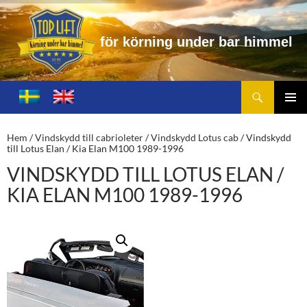
k
ö
r
n
i
n
g
u
n
d
e
r
b
a
r
h
i
m
m
e
l
Sök
Toplift.se – för körning under bar himmel
HOPPA
TILL
PRIMÄ
INNEHÅLL
MENY
Hem
/
Vindskydd till cabrioleter
/
Vindskydd Lotus cab
/ Vindskydd
till Lotus Elan / Kia Elan M100 1989-1996
VINDSKYDD TILL LOTUS ELAN /
KIA ELAN M100 1989-1996