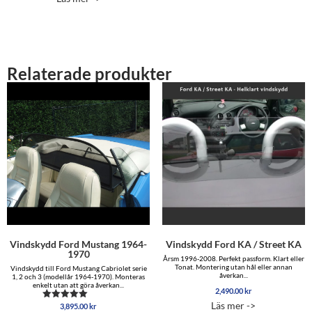
till
5,099.00 kr
Relaterade produkter
Vindskydd Ford Mustang 1964-
Vindskydd Ford KA / Street KA
1970
Årsm 1996-2008. Perfekt passform. Klart eller
Tonat. Montering utan hål eller annan
Vindskydd till Ford Mustang Cabriolet serie
åverkan...
1, 2 och 3 (modellår 1964-1970). Monteras
enkelt utan att göra åverkan...
2,490.00
kr
Läs mer ->
3,895.00
kr
Betygsatt