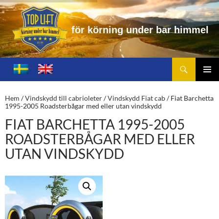
r
k
ö
r
n
i
n
g
u
n
d
e
r
b
a
r
h
i
m
m
e
l
Sök
Toplift.se – för körning under bar himmel
HOPPA
TILL
PRIMÄ
INNEHÅLL
MENY
Hem
/
Vindskydd till cabrioleter
/
Vindskydd Fiat cab
/ Fiat Barchetta
1995-2005 Roadsterbågar med eller utan vindskydd
FIAT BARCHETTA 1995-2005
ROADSTERBÅGAR MED ELLER
UTAN VINDSKYDD