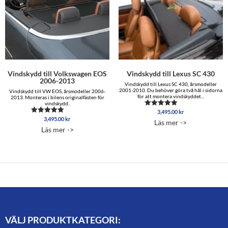
Vindskydd till Volkswagen EOS
Vindskydd till Lexus SC 430
2006-2013
Vindskydd till Lexus SC 430, årsmodeller
2001-2010. Du behöver göra två hål i sidorna
Vindskydd till VW EOS, årsmodeller 2006-
för att montera vindskyddet...
2013. Monteras i bilens originalfästen för
vindskydd..
3,495.00
kr
Betygsatt
5.00
3,495.00
kr
Betygsatt
Läs mer ->
av 5
5.00
Läs mer ->
av 5
VÄLJ PRODUKTKATEGORI: