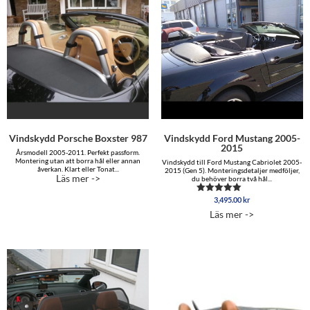
Vindskydd Porsche Boxster 987
Vindskydd Ford Mustang 2005-
2015
Årsmodell 2005-2011. Perfekt passform.
Montering utan att borra hål eller annan
Vindskydd till Ford Mustang Cabriolet 2005-
åverkan. Klart eller Tonat...
2015 (Gen 5). Monteringsdetaljer medföljer,
Läs mer ->
du behöver borra två hål...
3,495.00
kr
Betygsatt
4.96
Läs mer ->
av 5