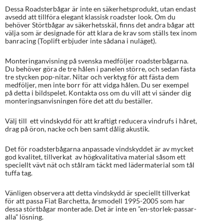
Dessa Roadsterbågar är inte en säkerhetsprodukt, utan endast
avsedd att tillföra elegant klassisk roadster look. Om du
behöver Störtbågar av säkerhetsskäl, finns det andra bågar att
välja som är designade för att klara de krav som ställs tex inom
banracing (Toplift erbjuder inte sådana i nuläget).
Monteringanvisning på svenska medföljer roadsterbågarna.
Du behöver göra de tre hålen i panelen större, och sedan fästa
tre stycken pop-nitar. Nitar och verktyg för att fästa dem
medföljer, men inte borr för att vidga hålen. Du ser exempel
på detta i bildspelet. Kontakta oss om du vill att vi sänder dig
monteringsanvisningen före det att du beställer.
Välj till ett vindskydd för att kraftigt reducera vindrufs i håret,
drag på öron, nacke och ben samt dålig akustik.
Det för roadsterbågarna anpassade vindskyddet är av mycket
god kvalitet, tillverkat av högkvalitativa material såsom ett
speciellt vävt nät och stålram täckt med lädermaterial som tål
tuffa tag.
Vänligen observera att detta vindskydd är speciellt tillverkat
för att passa Fiat Barchetta, årsmodell 1995-2005 som har
dessa störtbågar monterade. Det är inte en ”en-storlek-passar-
alla” lösning.