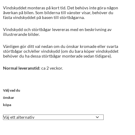
Vindskyddet monteras på kort tid. Det behövs inte göra någon
åverkan på bilen. Som bilderna till vänster visar, behöver du
fästa vindskyddet på basen till störtbågarna.
Vindskydd och störtbågar levereras med en beskrivning av
illustrerande bilder.
Vänligen gör ditt val nedan om du önskar kromade eller svarta
störtbågar och/eller vindskydd (om du bara köper vindskyddet
behöver du ha dessa störtbågar monterade sedan tidigare).
Normal leveranstid:
ca 2 veckor.
Välj vad du
önskar
köpa