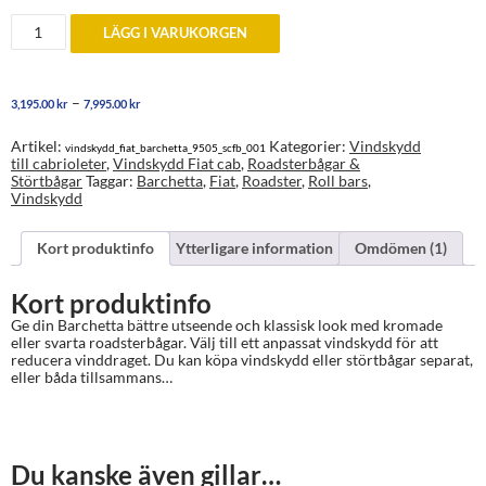
Fiat
LÄGG I VARUKORGEN
Barchetta
1995-
2005
Roadsterbågar
Prisintervall:
–
3,195.00
kr
7,995.00
kr
med
3,195.00 kr
eller
till
utan
Artikel:
Kategorier:
Vindskydd
vindskydd_fiat_barchetta_9505_scfb_001
7,995.00 kr
vindskydd
till cabrioleter
,
Vindskydd Fiat cab
,
Roadsterbågar &
mängd
Störtbågar
Taggar:
Barchetta
,
Fiat
,
Roadster
,
Roll bars
,
Vindskydd
Kort produktinfo
Ytterligare information
Omdömen (1)
Kort produktinfo
Ge din Barchetta bättre utseende och klassisk look med kromade
eller svarta roadsterbågar. Välj till ett anpassat vindskydd för att
reducera vinddraget. Du kan köpa vindskydd eller störtbågar separat,
eller båda tillsammans…
Du kanske även gillar…