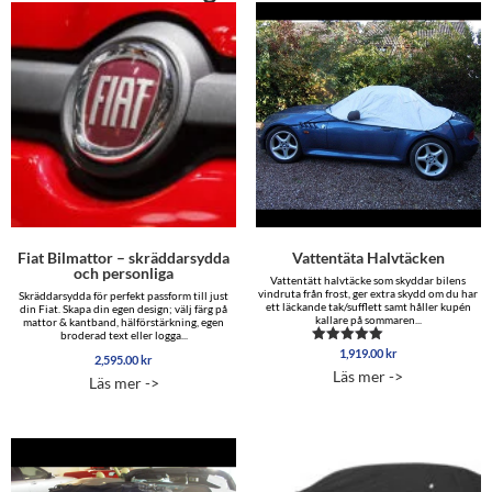
Fiat Bilmattor – skräddarsydda
Vattentäta Halvtäcken
och personliga
Vattentätt halvtäcke som skyddar bilens
vindruta från frost, ger extra skydd om du har
Skräddarsydda för perfekt passform till just
ett läckande tak/sufflett samt håller kupén
din Fiat. Skapa din egen design; välj färg på
kallare på sommaren...
mattor & kantband, hälförstärkning, egen
broderad text eller logga...
1,919.00
kr
Betygsatt
2,595.00
kr
4.88
Läs mer ->
av 5
Läs mer ->