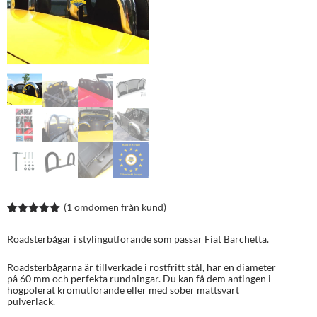
(
1
omdömen från kund)
Betygsatt
2
5.00
av 5
Roadsterbågar i stylingutförande som passar Fiat Barchetta.
baserat på
kundrecens
ioner
Roadsterbågarna är tillverkade i rostfritt stål, har en diameter
på 60 mm och perfekta rundningar. Du kan få dem antingen i
högpolerat kromutförande eller med sober mattsvart
pulverlack.