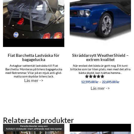
Fiat Barchetta Lastväska för
Skräddarsytt WeatherShield –
bagagelucka
extrem kvalitet
Avtagbar vattentät lastväska till Fiat
När endast det bästa är gott nog. Ett tunt
Barchetta. Monteras på bilens bagagelucka
biltäcke som tar liten plats, men med det allra
med fästremmar. Vilar på en mjuk anti-glid-
bästa skydd, kan tvättas hemma...
matta som skyddar bilens lack.
Läs mer ->
Prisinterv
–
12,595.00
kr
22,695.00
kr
Betygsatt
12,595.0
5.00
Läs mer ->
av 5
till
22,695.0
Relaterade produkter