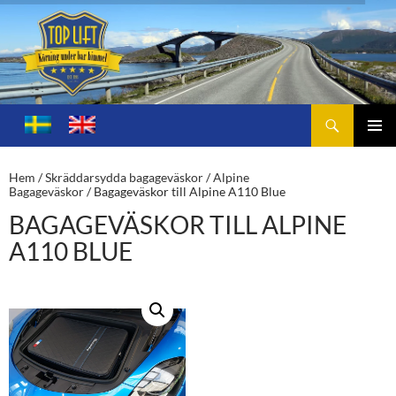
Sök
Toplift.se – för körning under bar himmel
HOPPA
TILL
PRIMÄ
INNEHÅLL
MENY
Hem
/
Skräddarsydda bagageväskor
/
Alpine
Bagageväskor
/ Bagageväskor till Alpine A110 Blue
BAGAGEVÄSKOR TILL ALPINE
A110 BLUE