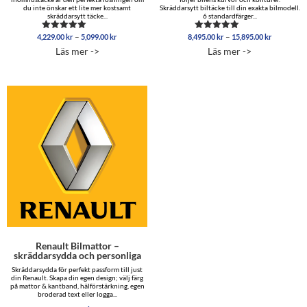
du inte önskar ett lite mer kostsamt
Skräddarsytt biltäcke till din exakta bilmodell.
skräddarsytt täcke...
6 standardfärger...
Prisintervall:
Prisinterva
–
–
4,229.00
kr
5,099.00
kr
8,495.00
kr
15,895.00
kr
Betygsatt
Betygsatt
4,229.00 kr
8,495.00 
4.96
5.00
Läs mer ->
Läs mer ->
av 5
av 5
till
till
5,099.00 kr
15,895.00
Renault Bilmattor –
skräddarsydda och personliga
Skräddarsydda för perfekt passform till just
din Renault. Skapa din egen design; välj färg
på mattor & kantband, hälförstärkning, egen
broderad text eller logga...