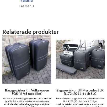
2,595.00
kr
Läs mer ->
Relaterade produkter
Bagageväskor till Volkswagen
Bagageväskor till Mercedes SLK
EOS (ej V6 modeller)
R172 (2011+) och SLC
Skräddarsydda bagageväskor till din VW EOS
Skräddarsydda bagageväskor till din Mercedes
(ej V6). Två kvalitetsväskor som maximerar
SLK R172 (2011+) och SLC. Fyra
användandet av hela bagageutrymmet, även
kvalitetsväskor som maximerar användandet