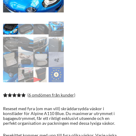
(
6
omdömen från kunder)
Betygsatt
12
4.92
av 5
Reseset med fyra (om man vill) skräddarsydda väskor i
baserat på
konstläder för Alpine A110 Blue. Du maximerar utrymmet i
kundrecens
bagageutrymmet, får ett riktigt exklusivt utseende och en
ioner
perfekt organisation av packningen med dessa lyxiga väskor.
Resekittet kommer med upp till fyra olika väskor. Varje väska