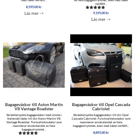
med taket nerfällt...
av hela bagageutrymmet, även med taket
nerfällt...
8,595.00
kr
Läs mer ->
9,195.00
kr
Betygsatt
5.00
Läs mer ->
av 5
Bagageväskor till Aston Martin
Bagageväskor till Opel Cascada
V8 Vantage Roadster
Cabriolet
Skräddarsydda bagageväskor med utsida i
Skräddarsydda bagageväskor till din Opel
Italienskt läder, till din Aston Martin V8
Cascada Cabriolet. Fyra kvalitetsväskor som
Vantage Roadster. Tre kvalitetsväskor som
maximerar användandet av hela
maximerar användandet av hela
bagageutrymmet, även med taket nerfällt...
bagageutrymmet...
8,895.00
kr