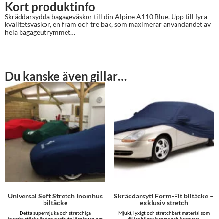
Kort produktinfo
Skräddarsydda bagageväskor till din Alpine A110 Blue. Upp till fyra
kvalitetsväskor, en fram och tre bak, som maximerar användandet av
hela bagageutrymmet…
Du kanske även gillar…
Universal Soft Stretch Inomhus
Skräddarsytt Form-Fit biltäcke –
biltäcke
exklusiv stretch
Detta supermjuka och stretchiga
Mjukt, lyxigt och stretchbart material som
inomhustäcke är den perfekta lösningen om
följer bilens kurvor och konturer.