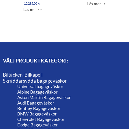
Läs mer ->
10,295.00
kr
Betygsatt
5.00
Läs mer ->
av 5
VÄLJ PRODUKTKATEGORI:
Biltäcken, Bilkapell
Skräddarsydda bagageväskor
Universal bagageväskor
Alpine Bagageväskor
Aston Martin Bagageväskor
Audi Bagageväskor
Bentley Bagageväskor
BMW Bagageväskor
Chevrolet Bagageväskor
Dodge Bagageväskor