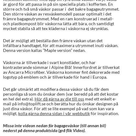
är gjord för att passa in på sin speciella plats i kofferten. En
större och två små väskor passar i det bakre bagageutrymmet.
Den större väskan av resväskemodell passar optimalt i det
främre bagageutrymmet. Med en ram konstruerad i metall-
och plastkompost blir väskorna lätta att bära, och samtidigt
mycket stabila så att tex kläderna i väskorna ej skrynklas.
Det är möjligt att beställa den främre väskan utan det
infällbara handtaget, för att maximera utrymmet inuti väskan.
Denna version kallas ”Maple version” nedan.
Väskorna är tillverkade i svart konstläder, och har
kontrasterande sömmar i Alpine Blå! Innerfordret är tillverkat
av Ancarra Microfiber. Väskorna kommer fint dekorerade med
logotyp på emblem och är tillverkade för hand i Europa.
Det går utmärkt att modifiera dessa väskor så du får dem
personliga så som du önskar dem (var beredd på att det kostar
en hel del extra).
Hör då gärna av dig till oss
med ett enkelt e-
mail på info@toplift.se och berätta hur du önskar designen på
just dina väskor. För att se lite exempel på vad som kan vara
möjligt,
kolla gärna denna sidan i vår webbutik
för inspiration.
Missa inte videon nedan för bagageväskor (till annan bil)
nederst på denna produktsida (grå flik Video).