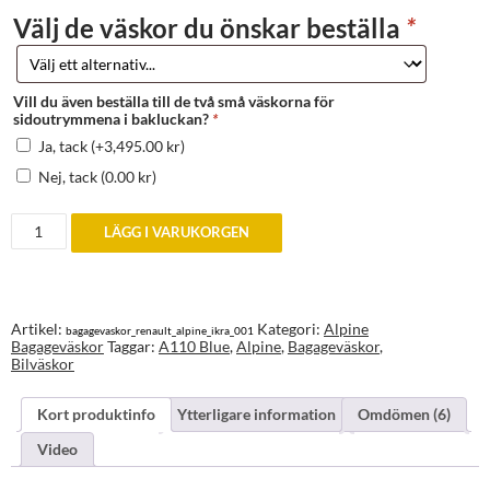
Välj de väskor du önskar beställa
*
Vill du även beställa till de två små väskorna för
sidoutrymmena i bakluckan?
*
Ja, tack
(+
3,495.00
kr
)
Nej, tack
(
0.00
kr
)
Bagageväskor
LÄGG I VARUKORGEN
till
Alpine
A110
Blue
mängd
Artikel:
Kategori:
Alpine
bagagevaskor_renault_alpine_ikra_001
Bagageväskor
Taggar:
A110 Blue
,
Alpine
,
Bagageväskor
,
Bilväskor
Kort produktinfo
Ytterligare information
Omdömen (6)
Video