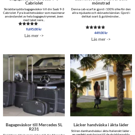
Cabriolet
mönstrad
Skräddarsydda bagageväskor till din Saab 9-3
Denna cab-scarf är gjord i 100% silke för den
Cabriolet. Fyra kvalitetsväskor som maximerar
allra mjukaste och skönaste känslan. Gjord i
användandet av hela bagageutrymmet, även
delikat svart & guldmönster...
med taket nere...
9,695.00
kr
Betygsatt
449.00
kr
5.00
Betygsatt
Läs mer ->
av 5
5.00
Läs mer ->
av 5
Bagageväskor till Mercedes SL
Läcker handväska i äkta läder
R231
Stilren damhandväska i äkta Italienskt läder -
en perfekt matchning till de skräddarsydda
Skräddarsydda bagageväskor till din Mercedes