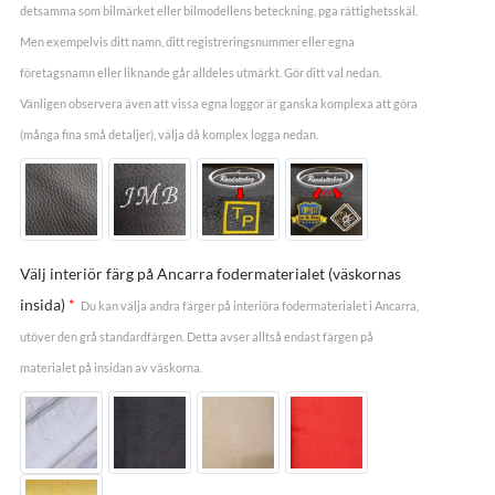
detsamma som bilmärket eller bilmodellens beteckning, pga rättighetsskäl.
Men exempelvis ditt namn, ditt registreringsnummer eller egna
företagsnamn eller liknande går alldeles utmärkt. Gör ditt val nedan.
Vänligen observera även att vissa egna loggor är ganska komplexa att göra
(många fina små detaljer), välja då komplex logga nedan.
Välj interiör färg på Ancarra fodermaterialet (väskornas
insida)
*
Du kan välja andra färger på interiöra fodermaterialet i Ancarra,
utöver den grå standardfärgen. Detta avser alltså endast färgen på
materialet på insidan av väskorna.