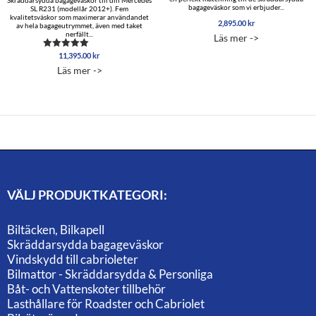
bagageväskor som vi erbjuder...
SL R231 (modellår 2012+). Fem
kvalitetsväskor som maximerar användandet
2,895.00
kr
av hela bagageutrymmet, även med taket
nerfällt...
Läs mer ->
11,395.00
kr
Betygsatt
5.00
Läs mer ->
av 5
VÄLJ PRODUKTKATEGORI:
Biltäcken, Bilkapell
Skräddarsydda bagageväskor
Vindskydd till cabrioleter
Bilmattor - Skräddarsydda & Personliga
Båt- och Vattenskoter tillbehör
Lasthållare för Roadster och Cabriolet