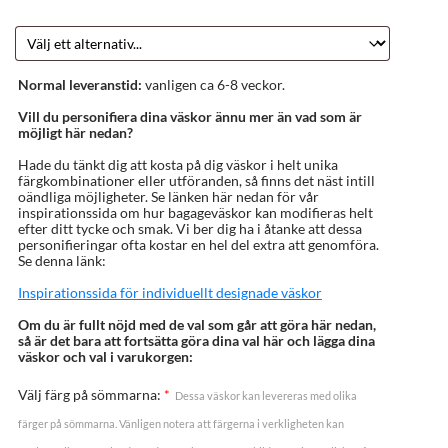
Normal leveranstid:
vanligen ca 6-8 veckor.
Vill du personifiera dina väskor ännu mer än vad som är
möjligt här nedan?
Hade du tänkt dig att kosta på dig väskor i helt unika
färgkombinationer eller utföranden, så finns det näst intill
oändliga möjligheter. Se länken här nedan för vår
inspirationssida om hur bagageväskor kan modifieras helt
efter ditt tycke och smak. Vi ber dig ha i åtanke att dessa
personifieringar ofta kostar en hel del extra att genomföra.
Se denna länk:
Inspirationssida för individuellt designade väskor
Om du är fullt nöjd med de val som går att göra här nedan,
så är det bara att fortsätta göra dina val här och lägga dina
väskor och val i varukorgen:
Välj färg på sömmarna:
*
Dessa väskor kan levereras med olika
färger på sömmarna. Vänligen notera att färgerna i verkligheten kan