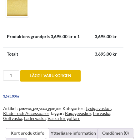
Produktens grundpris
3,695.00
kr x 1
3,695.00
kr
Totalt
3,695.00
kr
Golfväska
LÄGG I VARUKORGEN
mängd
3,695.00
kr
Artikel:
Kategorier:
Lyxiga väskor
,
golfvaska_golf_vaska_ggnk_001
Kläder och Accessoarer
Taggar:
Bagageväskor
,
bärväska
,
Golfväska
,
Läderväska
,
Väska för golfare
Kort produktinfo
Ytterligare information
Omdömen (0)