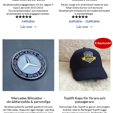
Skräddarsydda bagageväskor till din Jaguar F-
Mjukt, lyxigt och stretchbart material som
type Cabriolet 2013-2016.
följer bilens kurvor och konturer.
Fyra kvalitetsväskor som maximerar
Skräddarsytt biltäcke till din exakta bilmodell.
användandet av hela bagageutrymmet...
6 standardfärger...
Prisinterva
–
9,495.00
kr
8,495.00
kr
15,895.00
kr
Betygsatt
Betygsatt
8,495.00 
4.50
5.00
Läs mer ->
Läs mer ->
av 5
av 5
till
15,895.00
Erbjudande!
Mercedes Bilmattor –
Toplift Keps för förare och
skräddarsydda & personliga
passagerare
Skräddarsydda för perfekt passform till just
Denna keps från Toplift är gjord i allra högsta
din Mercedes. Skapa din egen design; välj färg
kvalitet, med en flerfärgad Toplift logga
på mattor & kantband, hälförstärkning, egen
broderad fram på kepsen. Perfekt för att