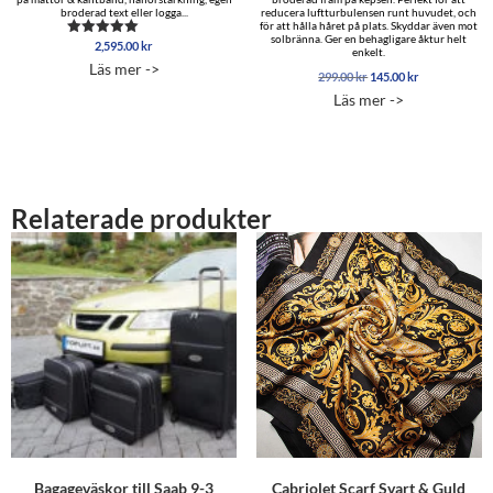
broderad text eller logga...
reducera luftturbulensen runt huvudet, och
för att hålla håret på plats. Skyddar även mot
solbränna. Ger en behagligare åktur helt
2,595.00
kr
Betygsatt
enkelt.
5.00
Läs mer ->
av 5
Det
Det
299.00
kr
145.00
kr
ursprungliga
nuvarande
Läs mer ->
priset
priset
var:
är:
299.00 kr.
145.00 kr.
Relaterade produkter
Bagageväskor till Saab 9-3
Cabriolet Scarf Svart & Guld