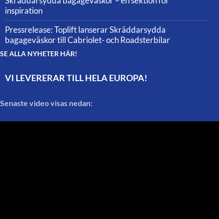
Skräddarsydda bagageväskor – en sektion för
inspiration
Pressrelease: Toplift lanserar Skräddarsydda
bagageväskor till Cabriolet- och Roadsterbilar
SE ALLA NYHETER HÄR!
VI LEVERERAR TILL HELA EUROPA!
Senaste video visas nedan: