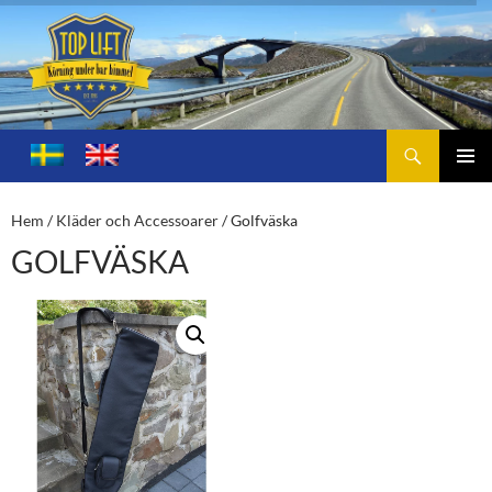
Sök
Toplift.se – för körning under bar himmel
HOPPA
TILL
PRIMÄ
INNEHÅLL
MENY
Hem
/
Kläder och Accessoarer
/ Golfväska
GOLFVÄSKA