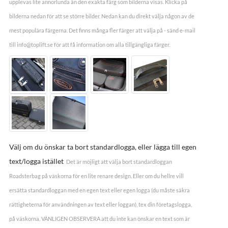
upplevas lite annorlunda än den exakta färg som bilderna visas. Klicka på
bilderna nedan för att se större bilder. Nedan kan du direkt välja någon av de
mest populära färgerna. Det finns många fler färger att välja på - sänd e-mail
till info@toplift.se för att få information om alla tillgängliga färger.
Välj om du önskar ta bort standardlogga, eller lägga till egen
text/logga istället
Det är möjligt att välja bort standardloggan
Roadsterbag på väskorna för en lite renare design. Eller om du hellre vill
ersätta standardloggan med en egen text eller egen logga (du måste säkra
rättigheterna för användningen av text eller loggan), tex din företagslogga,
på väskorna. VÄNLIGEN OBSERVERA att du inte kan önskar en text som är