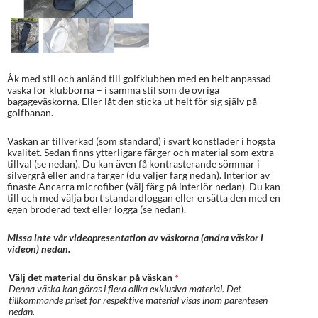
Åk med stil och anländ till golfklubben med en helt anpassad
väska för klubborna – i samma stil som de övriga
bagageväskorna. Eller låt den sticka ut helt för sig själv på
golfbanan.
Väskan är tillverkad (som standard) i svart konstläder i högsta
kvalitet. Sedan finns ytterligare färger och material som extra
tillval (se nedan). Du kan även få kontrasterande sömmar i
silvergrå eller andra färger (du väljer färg nedan). Interiör av
finaste Ancarra microfiber (välj färg på interiör nedan). Du kan
till och med välja bort standardloggan eller ersätta den med en
egen broderad text eller logga (se nedan).
Missa inte vår videopresentation av väskorna (andra väskor i
videon) nedan.
Välj det material du önskar på väskan
*
Denna väska kan göras i flera olika exklusiva material. Det
tillkommande priset för respektive material visas inom parentesen
nedan.