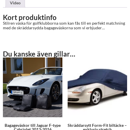
Video
Kort produktinfo
Stilren väska för golfklubborna som kan fås till en perfekt matchning
med de skräddarsydda bagageväskorna som vi erbjuder…
Du kanske även gillar…
Bagageväskor till Jaguar F-type
Skräddarsytt Form-Fit biltäcke –
Cabriolet 2013-2016
exklusiv stretch