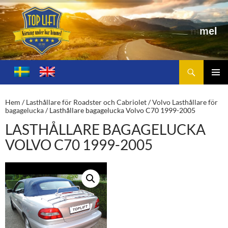
Sök
Toplift.se – för körning under bar himmel
HOPPA
TILL
PRIMÄ
INNEHÅLL
MENY
Hem
/
Lasthållare för Roadster och Cabriolet
/
Volvo Lasthållare för
bagagelucka
/ Lasthållare bagagelucka Volvo C70 1999-2005
LASTHÅLLARE BAGAGELUCKA
VOLVO C70 1999-2005