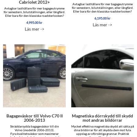
Cabriolet 2012+
Avtagbar lasthållare för mer bagageutrymme
för semestern, bilutställningen, eller långfärd.
Avtagbar lasthållare för mer bagageutrymme
Eller bara för den klassiska roadsterlooken?
för semestern, bilutställningen, eller långfärd.
Eller bara för den klassiska roadsterlooken?
6,195.00
kr
4,995.00
kr
Läs mer ->
Läs mer ->
Bagageväskor till Volvo C70 II
Magnetiska dörrskydd till skydd
2006-2013
mot andras bildörrar
Skräddarsydda bagageväskor till din
Mycket effektiva magnetiska skydd att sätta på
Volvo (modellår 2006-2013).
dina bildörrar för att skydda dem mot fula
Fyra kvalitetsväskor som maximerar
uppslag av oförsiktiga grannar. Praktisk