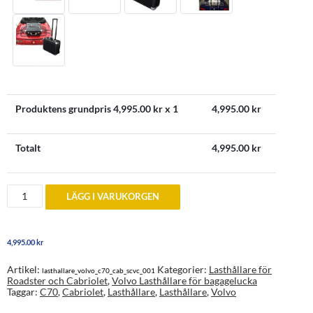
Produktens grundpris
4,995.00
kr x 1
4,995.00
kr
Totalt
4,995.00
kr
Lasthållare
LÄGG I VARUKORGEN
bagagelucka
Volvo
C70
1999-
4,995.00
kr
2005
mängd
Artikel:
Kategorier:
Lasthållare för
lasthallare_volvo_c70_cab_scvc_001
Roadster och Cabriolet
,
Volvo Lasthållare för bagagelucka
Taggar:
C70
,
Cabriolet
,
Lasthållare
,
Lasthållare
,
Volvo