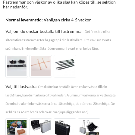
Fästremmar och väskor av olika slag kan köpas till, se sektion
här nedanför.
Normal leveranstid:
Vanligen cirka 4-5 veckor
Välj om du önskar beställa till fästremmar
Det finns tre olika
alternativa fästremmar för bagaget på din lasthållare. Lite enklare svarta
spännband i nylon eller äkta läderremmar i svart eller beige färg.
Välj till lastväska
Om du önskar beställa även en lastväska till din
lasthållare, kan du markera ditt val nedan. Aluminiumväskorna är vattentäta.
De mindre aluminiumväskorna är ca 10 cm höga, de större ca 20 cm höga. De
är båda ca 46 cm breda och ca 40 cm djupa (liggandes ned).