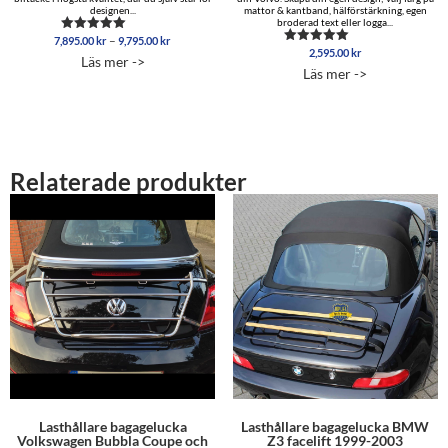
designen...
mattor & kantband, hälförstärkning, egen
broderad text eller logga...
Prisintervall:
–
7,895.00
kr
9,795.00
kr
Betygsatt
7,895.00 kr
2,595.00
kr
5.00
Betygsatt
Läs mer ->
av 5
5.00
till
Läs mer ->
av 5
9,795.00 kr
Relaterade produkter
Lasthållare bagagelucka
Lasthållare bagagelucka BMW
Volkswagen Bubbla Coupe och
Z3 facelift 1999-2003