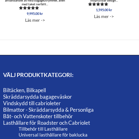
användandet av hela bagageutrymmet, även
ihoprullbar design...
med taket nerfällt...
1,595.00
kr
Betygsatt
9,995.00
kr
Betygsatt
4.96
Läs mer ->
4.89
av 5
Läs mer ->
av 5
VÄLJ PRODUKTKATEGORI:
Biltäcken, Bilkapell
Skräddarsydda bagageväskor
Vindskydd till cabrioleter
Bilmattor - Skräddarsydda & Personliga
Båt- och Vattenskoter tillbehör
Lasthållare för Roadster och Cabriolet
Tillbehör till Lasthållare
Universal lasthållare för baklucka