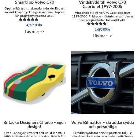
SmartTop Volvo C70
Vindskydd till Volvo C70
Cabriolet 1997-2005
Öppna/Stäng ditt tak medans du kör. Endast
en kort knapptryckning räcker. SmartTop:en
Vindskydd till Volvo C70 Cabriolet årsm
kan programmeras med USB...
1997-2005. Fjädrade infästningar som passar
bilens orginalfästen för vindskydd...
4,995.00
kr
Betygsatt
5.00
3,495.00
kr
Betygsatt
Läs mer ->
av 5
5.00
Läs mer ->
av 5
Biltäcke Designers Choice – egen
Volvo Bilmattor – skräddarsydda
design!
och personliga
Om du är på jakt efter ett helt unikt inomhus
Skräddarsydda för perfekt passform till just
biltäcke i högsta kvalitet, där du själv står för
din Volvo. Skapa din egen design; välj färg på