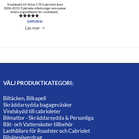
Vindskydd till Volvo C70 Cabriolet årsm
2006-2013. Fjädrade infästningar som passar
bilens orginalfästen för vindskydd...
3,495.00
kr
Betygsatt
5.00
Läs mer ->
av 5
VÄLJ PRODUKTKATEGORI:
Biltäcken, Bilkapell
Skräddarsydda bagageväskor
Vindskydd till cabrioleter
Bilmattor - Skräddarsydda & Personliga
Båt- och Vattenskoter tillbehör
Lasthållare för Roadster och Cabriolet
Bilsätesöverdrag