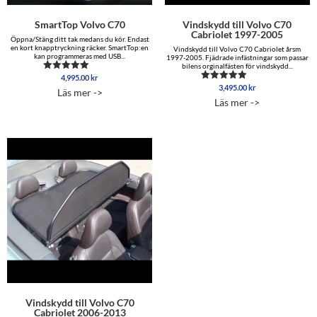
SmartTop Volvo C70
Vindskydd till Volvo C70
Cabriolet 1997-2005
Öppna/Stäng ditt tak medans du kör. Endast
en kort knapptryckning räcker. SmartTop:en
Vindskydd till Volvo C70 Cabriolet årsm
kan programmeras med USB...
1997-2005. Fjädrade infästningar som passar
bilens orginalfästen för vindskydd...
4,995.00
kr
Betygsatt
5.00
3,495.00
kr
Betygsatt
Läs mer ->
av 5
5.00
Läs mer ->
av 5
Vindskydd till Volvo C70
Cabriolet 2006-2013