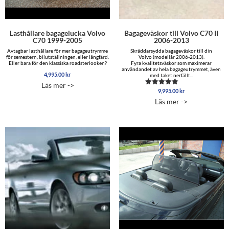
Lasthållare bagagelucka Volvo
Bagageväskor till Volvo C70 II
C70 1999-2005
2006-2013
Avtagbar lasthållare för mer bagageutrymme
Skräddarsydda bagageväskor till din
för semestern, bilutställningen, eller långfärd.
Volvo (modellår 2006-2013).
Eller bara för den klassiska roadsterlooken?
Fyra kvalitetsväskor som maximerar
användandet av hela bagageutrymmet, även
4,995.00
kr
med taket nerfällt...
Läs mer ->
9,995.00
kr
Betygsatt
4.89
Läs mer ->
av 5