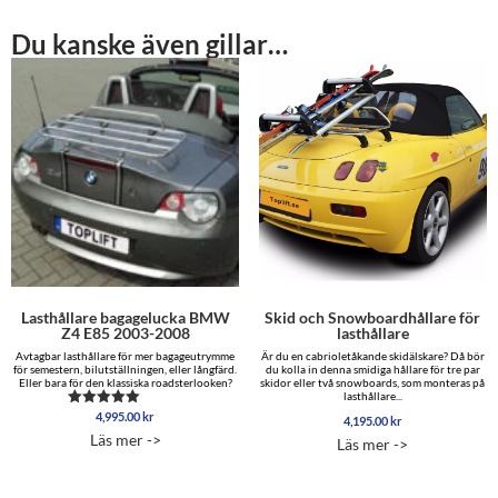
Du kanske även gillar…
Lasthållare bagagelucka BMW
Skid och Snowboardhållare för
Z4 E85 2003-2008
lasthållare
Avtagbar lasthållare för mer bagageutrymme
Är du en cabrioletåkande skidälskare? Då bör
för semestern, bilutställningen, eller långfärd.
du kolla in denna smidiga hållare för tre par
Eller bara för den klassiska roadsterlooken?
skidor eller två snowboards, som monteras på
lasthållare...
4,995.00
kr
Betygsatt
4,195.00
kr
5.00
Läs mer ->
Läs mer ->
av 5