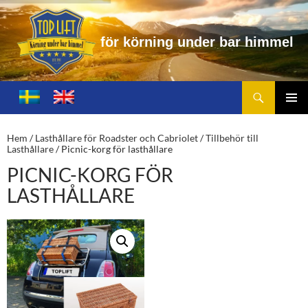
f
ö
r
k
ö
r
n
i
n
g
u
n
d
e
r
b
a
r
h
i
m
m
e
l
Sök
Toplift.se – för körning under bar himmel
HOPPA
TILL
PRIMÄ
INNEHÅLL
MENY
Hem
/
Lasthållare för Roadster och Cabriolet
/
Tillbehör till
Lasthållare
/ Picnic-korg för lasthållare
PICNIC-KORG FÖR
LASTHÅLLARE