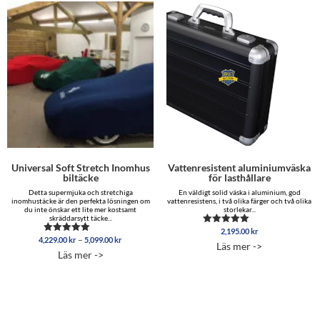
Universal Soft Stretch Inomhus
Vattenresistent aluminiumväska
biltäcke
för lasthållare
Detta supermjuka och stretchiga
En väldigt solid väska i aluminium, god
inomhustäcke är den perfekta lösningen om
vattenresistens, i två olika färger och två olika
du inte önskar ett lite mer kostsamt
storlekar...
skräddarsytt täcke...
2,195.00
kr
Betygsatt
Prisintervall:
–
4,229.00
kr
5,099.00
kr
Betygsatt
5.00
Läs mer ->
4,229.00 kr
4.96
av 5
Läs mer ->
av 5
till
5,099.00 kr