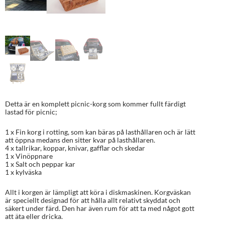
Detta är en komplett picnic-korg som kommer fullt färdigt
lastad för picnic;
1 x Fin korg i rotting, som kan bäras på lasthållaren och är lätt
att öppna medans den sitter kvar på lasthållaren.
4 x tallrikar, koppar, knivar, gafflar och skedar
1 x Vinöppnare
1 x Salt och peppar kar
1 x kylväska
Allt i korgen är lämpligt att köra i diskmaskinen. Korgväskan
är speciellt designad för att hålla allt relativt skyddat och
säkert under färd. Den har även rum för att ta med något gott
att äta eller dricka.