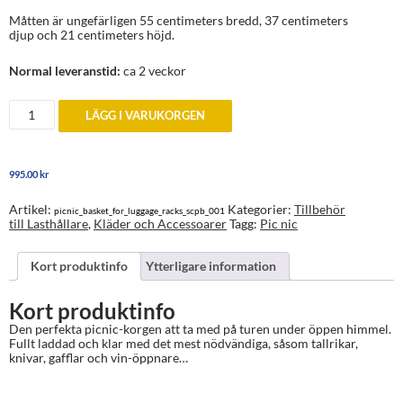
Måtten är ungefärligen 55 centimeters bredd, 37 centimeters
djup och 21 centimeters höjd.
Normal leveranstid:
ca 2 veckor
Picnic-
LÄGG I VARUKORGEN
korg
för
lasthållare
mängd
995.00
kr
Artikel:
Kategorier:
Tillbehör
picnic_basket_for_luggage_racks_scpb_001
till Lasthållare
,
Kläder och Accessoarer
Tagg:
Pic nic
Kort produktinfo
Ytterligare information
Kort produktinfo
Den perfekta picnic-korgen att ta med på turen under öppen himmel.
Fullt laddad och klar med det mest nödvändiga, såsom tallrikar,
knivar, gafflar och vin-öppnare…