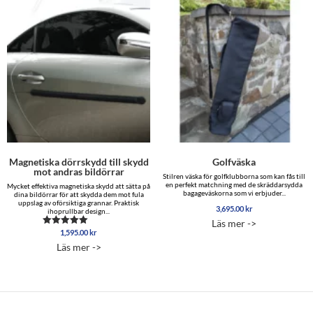
Magnetiska dörrskydd till skydd
Golfväska
mot andras bildörrar
Stilren väska för golfklubborna som kan fås till
en perfekt matchning med de skräddarsydda
Mycket effektiva magnetiska skydd att sätta på
bagageväskorna som vi erbjuder...
dina bildörrar för att skydda dem mot fula
uppslag av oförsiktiga grannar. Praktisk
3,695.00
kr
ihoprullbar design...
Läs mer ->
1,595.00
kr
Betygsatt
4.96
Läs mer ->
av 5