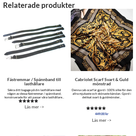
Relaterade produkter
Fästremmar / Spännband till
Cabriolet Scarf Svart & Guld
lasthållare
mönstrad
Säkra ditt bagage på din lasthållare med
Denna cab-scarf är gjord i 100% silke för den
någon av dessa fästremmar / spännband,
allra mjukaste och skönaste känslan. Gjord i
konstruerade för att passar våra lasthållare...
delikat svart & guldmönster...
Läs mer ->
Betygsatt
5.00
449.00
kr
av 5
Betygsatt
5.00
Läs mer ->
av 5