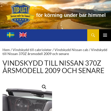
ö
r
n
i
n
g
u
n
d
e
r
b
a
r
h
i
m
m
e
l
Sök
Toplift.se – för körning under bar himmel
HOPPA
TILL
PRIMÄ
INNEHÅLL
MENY
Hem
/
Vindskydd till cabrioleter
/
Vindskydd Nissan cab
/ Vindskydd
till Nissan 370Z årsmodell 2009 och senare
VINDSKYDD TILL NISSAN 370Z
ÅRSMODELL 2009 OCH SENARE