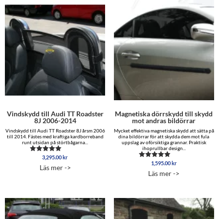
Vindskydd till Audi TT Roadster
Magnetiska dörrskydd till skydd
8J 2006-2014
mot andras bildörrar
Vindskydd till Audi TT Roadster 8J årsm 2006
Mycket effektiva magnetiska skydd att sätta på
till 2014. Fästes med kraftiga kardborreband
dina bildörrar för att skydda dem mot fula
runt utsidan på störtbågarna...
uppslag av oförsiktiga grannar. Praktisk
ihoprullbar design...
3,295.00
kr
Betygsatt
1,595.00
kr
5.00
Betygsatt
Läs mer ->
av 5
4.96
Läs mer ->
av 5