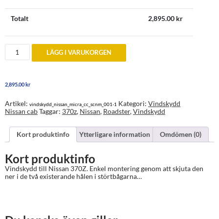
Totalt
2,895.00
kr
Vindskydd
LÄGG I VARUKORGEN
till
Nissan
370Z
årsmodell
2,895.00
kr
2009
och
senare
Artikel:
Kategori:
Vindskydd
vindskydd_nissan_micra_cc_scnm_001-1
mängd
Nissan cab
Taggar:
370z
,
Nissan
,
Roadster
,
Vindskydd
Kort produktinfo
Ytterligare information
Omdömen (0)
Kort produktinfo
Vindskydd till Nissan 370Z. Enkel montering genom att skjuta den
ner i de två existerande hålen i störtbågarna…