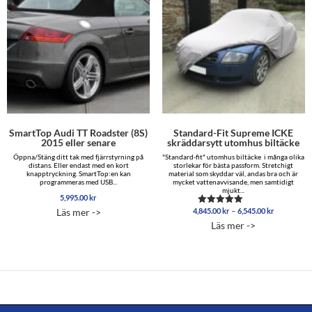
SmartTop Audi TT Roadster (8S)
Standard-Fit Supreme ICKE
2015 eller senare
skräddarsytt utomhus biltäcke
Öppna/Stäng ditt tak med fjärrstyrning på
"Standard-fit" utomhus biltäcke i många olika
distans. Eller endast med en kort
storlekar för bästa passform. Stretchigt
knapptryckning. SmartTop:en kan
material som skyddar väl, andas bra och är
programmeras med USB...
mycket vattenavvisande, men samtidigt
mjukt...
5,995.00
kr
Prisinterva
–
Läs mer ->
4,845.00
kr
6,545.00
kr
Betygsatt
4,845.00 
5.00
Läs mer ->
av 5
till
6,545.00 