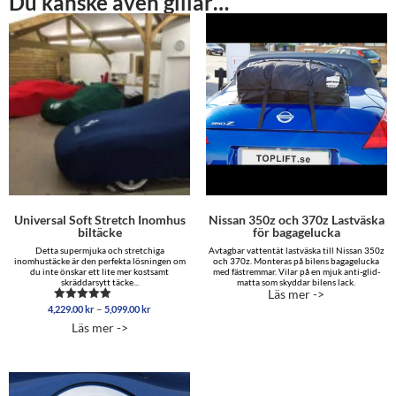
Du kanske även gillar…
Universal Soft Stretch Inomhus
Nissan 350z och 370z Lastväska
biltäcke
för bagagelucka
Detta supermjuka och stretchiga
Avtagbar vattentät lastväska till Nissan 350z
inomhustäcke är den perfekta lösningen om
och 370z. Monteras på bilens bagagelucka
du inte önskar ett lite mer kostsamt
med fästremmar. Vilar på en mjuk anti-glid-
skräddarsytt täcke...
matta som skyddar bilens lack.
Läs mer ->
Prisintervall:
–
4,229.00
kr
5,099.00
kr
Betygsatt
4,229.00 kr
4.96
Läs mer ->
av 5
till
5,099.00 kr