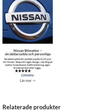
Nissan Bilmattor –
skräddarsydda och personliga
Skräddarsydda för perfekt passform till just
din Nissan. Skapa din egen design; välj färg på
mattor & kantband, hälförstärkning, egen
broderad text eller logga...
2,595.00
kr
Betygsatt
4.75
Läs mer ->
av 5
Relaterade produkter