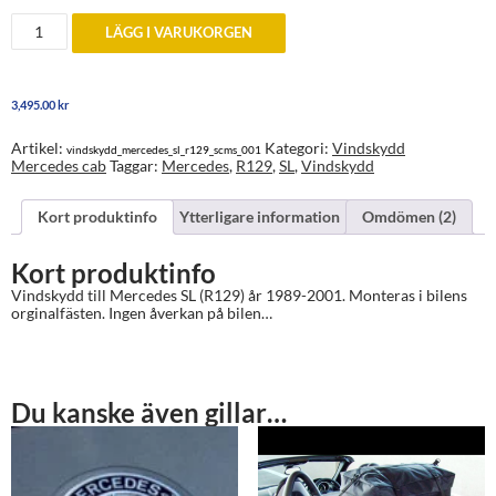
Vindskydd
LÄGG I VARUKORGEN
till
Mercedes
SL
(R129)
3,495.00
kr
1989-
2001
mängd
Artikel:
Kategori:
Vindskydd
vindskydd_mercedes_sl_r129_scms_001
Mercedes cab
Taggar:
Mercedes
,
R129
,
SL
,
Vindskydd
Kort produktinfo
Ytterligare information
Omdömen (2)
Kort produktinfo
Vindskydd till Mercedes SL (R129) år 1989-2001. Monteras i bilens
orginalfästen. Ingen åverkan på bilen…
Du kanske även gillar…