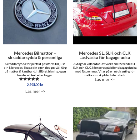
Mercedes Bilmattor –
Mercedes SL, SLK och CLK
skräddarsydda & personliga
Lastväska för bagagelucka
Skräddarsydda för perfekt passform till just
Avtagbar vattentät lastväska till Mercedes SL,
din Mercedes. Skapa din egen design; välj färg
SLK och CLK. Monteras på bilens bagagelucka
på mattor & kantband, hälförstärkning, egen
med fästremmar. Vilar på en mjuk anti-glid-
broderad text eller logga...
matta som skyddar bilens lack.
Läs mer ->
2,595.00
kr
Betygsatt
5.00
Läs mer ->
av 5