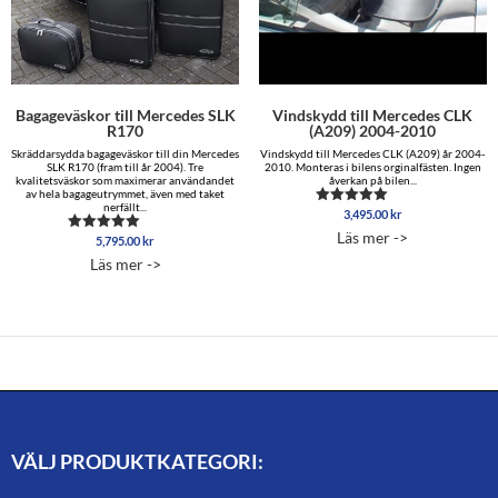
Bagageväskor till Mercedes SLK
Vindskydd till Mercedes CLK
R170
(A209) 2004-2010
Skräddarsydda bagageväskor till din Mercedes
Vindskydd till Mercedes CLK (A209) år 2004-
SLK R170 (fram till år 2004). Tre
2010. Monteras i bilens orginalfästen. Ingen
kvalitetsväskor som maximerar användandet
åverkan på bilen...
av hela bagageutrymmet, även med taket
nerfällt...
3,495.00
kr
Betygsatt
5.00
Läs mer ->
5,795.00
kr
Betygsatt
av 5
5.00
Läs mer ->
av 5
VÄLJ PRODUKTKATEGORI: