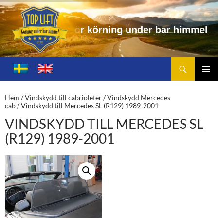
i
n
g
u
n
d
e
r
b
a
r
h
i
m
m
e
l
Sök
Toplift.se – för körning under bar himmel
HOPPA
TILL
PRIMÄ
INNEHÅLL
MENY
Hem
/
Vindskydd till cabrioleter
/
Vindskydd Mercedes
cab
/ Vindskydd till Mercedes SL (R129) 1989-2001
VINDSKYDD TILL MERCEDES SL
(R129) 1989-2001