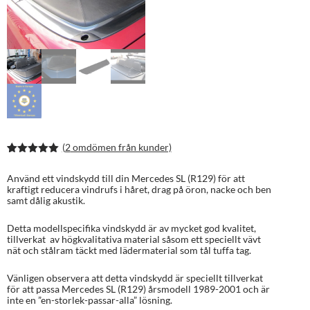
(
2
omdömen från kunder)
Betygsatt
4
5.00
av 5
Använd ett vindskydd till din Mercedes SL (R129) för att
baserat på
kraftigt reducera vindrufs i håret, drag på öron, nacke och ben
kundrecens
samt dålig akustik.
ioner
Detta modellspecifika vindskydd är av mycket god kvalitet,
tillverkat av högkvalitativa material såsom ett speciellt vävt
nät och stålram täckt med lädermaterial som tål tuffa tag.
Vänligen observera att detta vindskydd är speciellt tillverkat
för att passa Mercedes SL (R129) årsmodell 1989-2001 och är
inte en ”en-storlek-passar-alla” lösning.