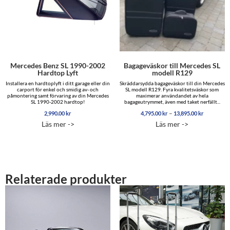
Mercedes Benz SL 1990-2002
Bagageväskor till Mercedes SL
Hardtop Lyft
modell R129
Installera en hardtoplyft i ditt garage eller din
Skräddarsydda bagageväskor till din Mercedes
carport för enkel och smidig av- och
SL modell R129. Fyra kvalitetsväskor som
påmontering samt förvaring av din Mercedes
maximerar användandet av hela
SL 1990-2002 hardtop!
bagageutrymmet, även med taket nerfällt...
Prisinterva
–
2,990.00
kr
4,795.00
kr
13,895.00
kr
4,795.00 
Läs mer ->
Läs mer ->
till
13,895.00
Relaterade produkter