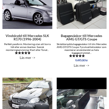
Vindskydd till Mercedes SLK
Bagageväskor till Mercedes
R170 (1996-2004)
AMG GT/GTS Coupe
Perfekt passform. Montering utan att borra
Skräddarsydda bagageväskor till din Mercedes
hål eller annan åverkan. Svensk
AMG GT/GTS Coupe. Fyra kvalitetsväskor som
monteringsanvisning. Klart eller Tonat...
maximerar användandet av hela
bagageutrymmet...
Läs mer ->
Betygsatt
9,495.00
kr
4.89
Betygsatt
av 5
5.00
Läs mer ->
av 5