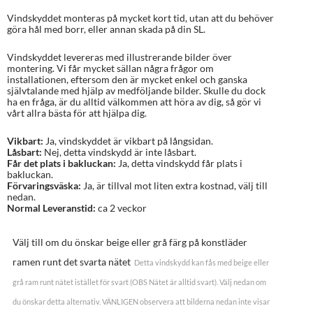
Vindskyddet monteras på mycket kort tid, utan att du behöver
göra hål med borr, eller annan skada på din SL.
Vindskyddet levereras med illustrerande bilder över
montering. Vi får mycket sällan några frågor om
installationen, eftersom den är mycket enkel och ganska
självtalande med hjälp av medföljande bilder. Skulle du dock
ha en fråga, är du alltid välkommen att höra av dig, så gör vi
vårt allra bästa för att hjälpa dig.
Vikbart:
Ja, vindskyddet är vikbart på långsidan.
Låsbart:
Nej, detta vindskydd är inte låsbart.
Får det plats i bakluckan:
Ja, detta vindskydd får plats i
bakluckan.
Förvaringsväska:
Ja, är tillval mot liten extra kostnad, välj till
nedan.
Normal Leveranstid:
ca 2 veckor
Välj till om du önskar beige eller grå färg på konstläder
ramen runt det svarta nätet
Detta vindskydd kan fås med beige eller
grå ram runt nätet istället för svart (OBS Nätet är alltid svart). Välj nedan om
du önskar detta alternativ. VÄNLIGEN observera att bilderna nedan inte visar