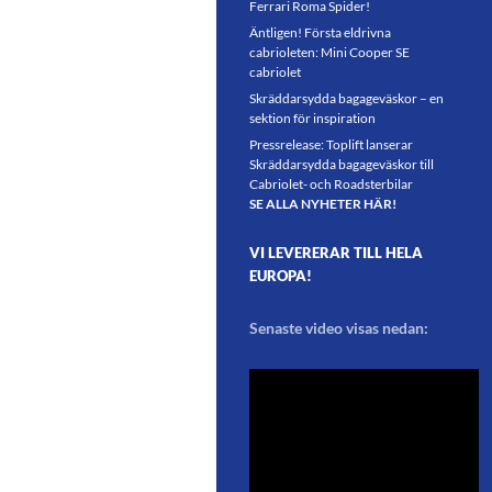
Ferrari Roma Spider!
Äntligen! Första eldrivna
cabrioleten: Mini Cooper SE
cabriolet
Skräddarsydda bagageväskor – en
sektion för inspiration
Pressrelease: Toplift lanserar
Skräddarsydda bagageväskor till
Cabriolet- och Roadsterbilar
SE ALLA NYHETER HÄR!
VI LEVERERAR TILL HELA
EUROPA!
Senaste video visas nedan: