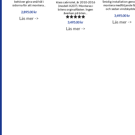
behöver göra små hål i
Smidig installation gen
klass cabriolet, år 2010-2016
sidorna för att montera...
montera medföljande f
(modell A207). Monteras i
och sedan vindskyddet
bilens orginalfästen. Ingen
2,895.00
kr
åverkan på bilen...
3,495.00
kr
Läs mer ->
Läs mer ->
3,495.00
kr
Betygsatt
5.00
Läs mer ->
av 5