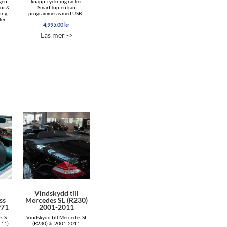
gen
knapptryckning räcker.
tor &
SmartTop:en kan
ing,
programmeras med USB...
ler
4,995.00
kr
Läs mer ->
l
Vindskydd till
ss
Mercedes SL (R230)
971
2001-2011
s S-
Vindskydd till Mercedes SL
111).
(R230) år 2001-2011.