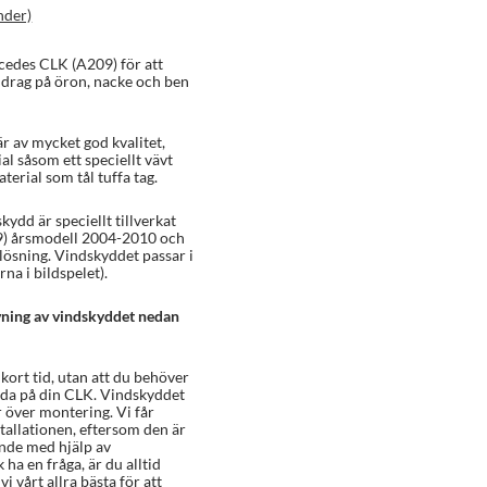
nder)
cedes CLK (A209) för att
, drag på öron, nacke och ben
r av mycket god kvalitet,
al såsom ett speciellt vävt
erial som tål tuffa tag.
kydd är speciellt tillverkat
9) årsmodell 2004-2010 och
 lösning. Vindskyddet passar i
na i bildspelet).
ivning av vindskyddet nedan
ort tid, utan att du behöver
ada på din CLK. Vindskyddet
r över montering. Vi får
tallationen, eftersom den är
ande med hjälp av
ha en fråga, är du alltid
i vårt allra bästa för att