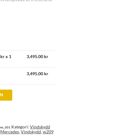
kr x 1
3,495.00
kr
3,495.00
kr
EN
Kategori:
Vindskydd
cmc_001
,
Mercedes
,
Vindskydd
,
w209