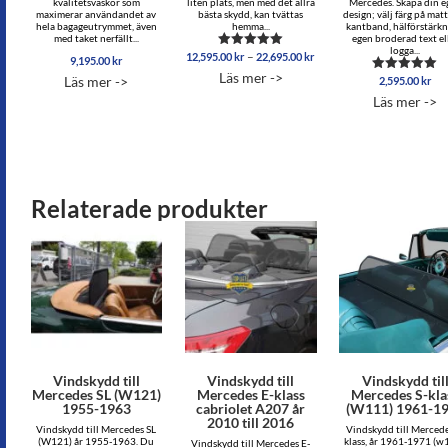
kvalitetsväskor som
liten plats, men med det allra
Mercedes. Skapa din e
maximerar användandet av
bästa skydd, kan tvättas
design; välj färg på mat
hela bagageutrymmet, även
hemma...
kantband, hälförstärkn
med taket nerfällt...
egen broderad text el
logga...
Prisintervall:
–
12,595.00
kr
22,695.00
kr
Betygsatt
9,195.00
kr
12,595.00 kr
5.00
Läs mer ->
Läs mer ->
2,595.00
kr
av 5
Betygsatt
till
5.00
22,695.00 kr
Läs mer ->
av 5
Relaterade produkter
Vindskydd till
Vindskydd till
Vindskydd til
Mercedes SL (W121)
Mercedes E-klass
Mercedes S-kla
1955-1963
cabriolet A207 år
(W111) 1961-1
2010 till 2016
Vindskydd till Mercedes SL
Vindskydd till Mercede
(W121) år 1955-1963. Du
klass, år 1961-1971 (w
Vindskydd till Mercedes E-