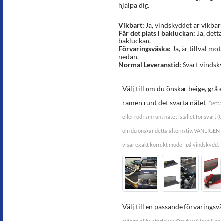
hjälpa dig.
Vikbart:
Ja, vindskyddet är vikbar
Får det plats i bakluckan:
Ja, dett
bakluckan.
Förvaringsväska:
Ja, är tillval mot
nedan.
Normal Leveranstid:
Svart vindsky
Välj till om du önskar beige, grå 
ramen runt det svarta nätet
Detta
eller röd ram runt nätet istället för svart 
om du önskar detta alternativ. VÄNLIGEN 
visar exakt korrekt modell på vindskydd.
Välj till en passande förvaringsv
många olika storlekar. Om du väljer till en 