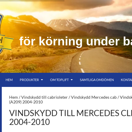
k
ö
r
n
i
n
g
u
n
d
e
r
b
HOPPA TILL INNEHÅLL
er bar himmel
HEM
PRODUKTER
OM TOPLIFT
SAMTLIGA OMDÖMEN
KONTA
S-
Hem
/
Vindskydd till cabrioleter
/
Vindskydd Mercedes cab
/ Vinds
(A209) 2004-2010
VINDSKYDD TILL MERCEDES CLK
2004-2010