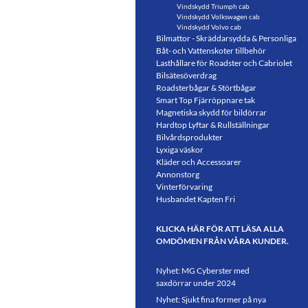
Vindskydd Triumph cab
Vindskydd Volkswagen cab
Vindskydd Volvo cab
Bilmattor - Skräddarsydda & Personliga
Båt- och Vattenskoter tillbehör
Lasthållare för Roadster och Cabriolet
Bilsätesöverdrag
Roadsterbågar & Störtbågar
Smart Top Fjärröppnare tak
Magnetiska skydd för bildörrar
Hardtop Lyftar & Rullställningar
Bilvårdsprodukter
Lyxiga väskor
Kläder och Accessoarer
Annonstorg
Vinterförvaring
Husbandet Kapten Fri
KLICKA HÄR FÖR ATT LÄSA ALLA
OMDÖMEN FRÅN VÅRA KUNDER.
Nyhet: MG Cyberster med
saxdörrar under 2024
Nyhet: Sjukt fina former på nya