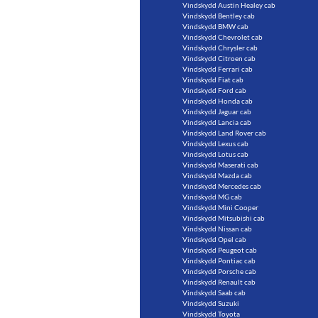
Vindskydd Austin Healey cab
Vindskydd Bentley cab
Vindskydd BMW cab
Vindskydd Chevrolet cab
Vindskydd Chrysler cab
Vindskydd Citroen cab
Vindskydd Ferrari cab
Vindskydd Fiat cab
Vindskydd Ford cab
Vindskydd Honda cab
Vindskydd Jaguar cab
Vindskydd Lancia cab
Vindskydd Land Rover cab
Vindskydd Lexus cab
Vindskydd Lotus cab
Vindskydd Maserati cab
Vindskydd Mazda cab
Vindskydd Mercedes cab
Vindskydd MG cab
Vindskydd Mini Cooper
Vindskydd Mitsubishi cab
Vindskydd Nissan cab
Vindskydd Opel cab
Vindskydd Peugeot cab
Vindskydd Pontiac cab
Vindskydd Porsche cab
Vindskydd Renault cab
Vindskydd Saab cab
Vindskydd Suzuki
Vindskydd Toyota