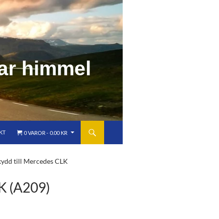
a
r
h
i
m
m
e
l
KT
0 VAROR
0.00 KR
kydd till Mercedes CLK
 (A209)