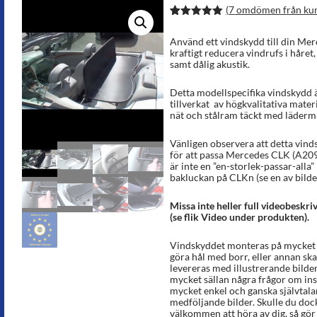
(
7
omdömen från ku
Betygsatt
13
5.00
av 5
Använd ett vindskydd till din Mer
baserat på
kraftigt reducera vindrufs i håret
kundrecens
samt dålig akustik.
ioner
Detta modellspecifika vindskydd ä
tillverkat av högkvalitativa materi
nät och stålram täckt med lädermat
Vänligen observera att detta vinds
för att passa Mercedes CLK (A20
är inte en ”en-storlek-passar-alla”
bakluckan på CLKn (se en av bilder
Missa inte heller full videobeskr
(se flik Video under produkten).
Vindskyddet monteras på mycket k
göra hål med borr, eller annan sk
levereras med illustrerande bilde
mycket sällan några frågor om ins
mycket enkel och ganska självtal
medföljande bilder. Skulle du dock 
välkommen att höra av dig, så gör v