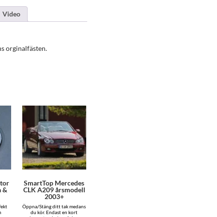
Video
s orginalfästen.
tor
SmartTop Mercedes
a &
CLK A209 årsmodell
2003+
fekt
Öppna/Stäng ditt tak medans
n
du kör. Endast en kort