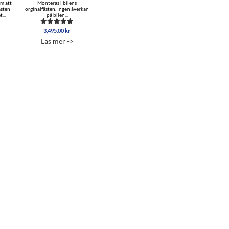
om att
Monteras i bilens
ästen
orginalfästen. Ingen åverkan
...
på bilen...
3,495.00
kr
Betygsatt
5.00
Läs mer ->
av 5