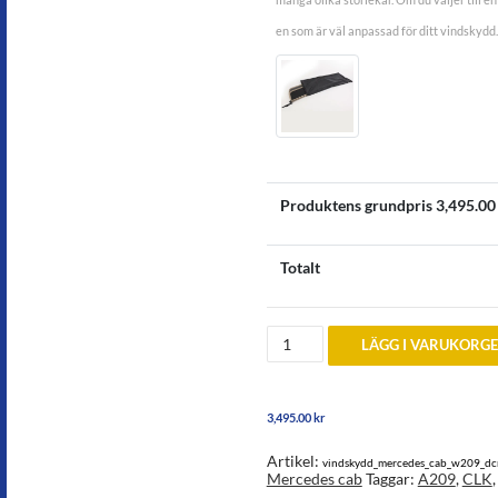
en som är väl anpassad för ditt vindskydd.
Produktens grundpris
3,495.00
Totalt
Vindskydd
LÄGG I VARUKORG
till
Mercedes
CLK
(A209)
3,495.00
kr
2004-
2010
mängd
Artikel:
vindskydd_mercedes_cab_w209_d
Mercedes cab
Taggar:
A209
,
CLK