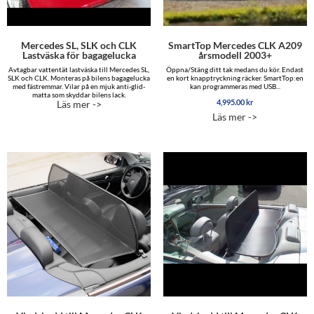
Mercedes SL, SLK och CLK
SmartTop Mercedes CLK A209
Lastväska för bagagelucka
årsmodell 2003+
Avtagbar vattentät lastväska till Mercedes SL,
Öppna/Stäng ditt tak medans du kör. Endast
SLK och CLK. Monteras på bilens bagagelucka
en kort knapptryckning räcker. SmartTop:en
med fästremmar. Vilar på en mjuk anti-glid-
kan programmeras med USB...
matta som skyddar bilens lack.
4,995.00
kr
Läs mer ->
Läs mer ->