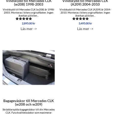
Vindskydd till Mercedes CLK
Vindskydd till Mercedes CLK
(w208) 1998-2003
(A209) 2004-2010
Vindskydd till Mercedes CLK (w208) år 1998-
Vindskydd till Mercedes CLK (A209) år 2004-
2003. Monteras i bilens orginalfästen. Ingen
2010. Monteras i bilens orginalfästen. Ingen
åverkan på bilen...
åverkan på bilen...
2,895.00
kr
3,495.00
kr
Betygsatt
Betygsatt
4.96
5.00
Läs mer ->
Läs mer ->
av 5
av 5
Bagageväskor till Mercedes CLK
(w208 och w209)
Skräddarsydda bagageväskor till din Mercedes
CLK. Fyra kvalitetsväskor som maximerar