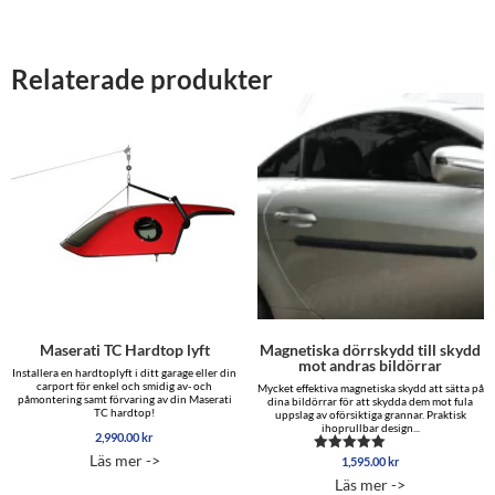
Relaterade produkter
Maserati TC Hardtop lyft
Magnetiska dörrskydd till skydd
mot andras bildörrar
Installera en hardtoplyft i ditt garage eller din
carport för enkel och smidig av- och
Mycket effektiva magnetiska skydd att sätta på
påmontering samt förvaring av din Maserati
dina bildörrar för att skydda dem mot fula
TC hardtop!
uppslag av oförsiktiga grannar. Praktisk
ihoprullbar design...
2,990.00
kr
Läs mer ->
1,595.00
kr
Betygsatt
4.96
Läs mer ->
av 5