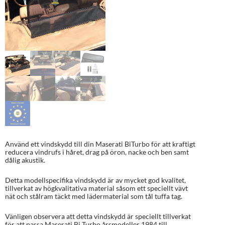
Använd ett vindskydd till din Maserati BiTurbo för att kraftigt
reducera vindrufs i håret, drag på öron, nacke och ben samt
dålig akustik.
Detta modellspecifika vindskydd är av mycket god kvalitet,
tillverkat av högkvalitativa material såsom ett speciellt vävt
nät och stålram täckt med lädermaterial som tål tuffa tag.
Vänligen observera att detta vindskydd är speciellt tillverkat
för att passa Maserati Bi Turbo årsmodeller 1984 till