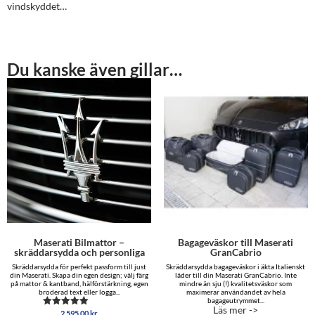
vindskyddet…
Du kanske även gillar…
Maserati Bilmattor –
Bagageväskor till Maserati
skräddarsydda och personliga
GranCabrio
Skräddarsydda för perfekt passform till just
Skräddarsydda bagageväskor i äkta Italienskt
din Maserati. Skapa din egen design; välj färg
läder till din Maserati GranCabrio. Inte
på mattor & kantband, hälförstärkning, egen
mindre än sju (!) kvalitetsväskor som
broderad text eller logga...
maximerar användandet av hela
bagageutrymmet...
Läs mer ->
2,595.00
kr
Betygsatt