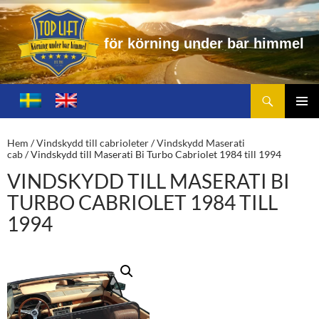
ö
r
n
i
n
g
u
n
d
e
r
b
a
r
h
i
m
m
e
l
Sök
Toplift.se – för körning under bar himmel
HOPPA
TILL
PRIMÄ
INNEHÅLL
MENY
Hem
/
Vindskydd till cabrioleter
/
Vindskydd Maserati
cab
/ Vindskydd till Maserati Bi Turbo Cabriolet 1984 till 1994
VINDSKYDD TILL MASERATI BI
TURBO CABRIOLET 1984 TILL
1994