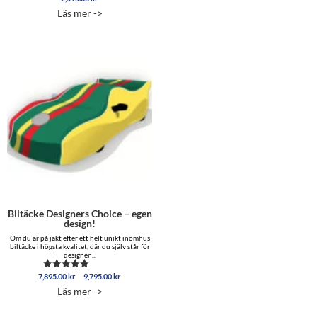
5.00
Läs mer ->
av 5
Biltäcke Designers Choice – egen
design!
Om du är på jakt efter ett helt unikt inomhus
biltäcke i högsta kvalitet, där du själv står för
designen...
Prisintervall:
–
7,895.00
kr
9,795.00
kr
Betygsatt
7,895.00 kr
5.00
Läs mer ->
av 5
till
9,795.00 kr