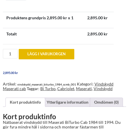
Produktens grundpris
2,895.00
kr x 1
2,895.00
kr
Totalt
2,895.00
kr
Vindskydd
LÄGG I VARUKORGEN
till
Maserati
Bi
Turbo
2,895.00
kr
Cabriolet
1984
till
Artikel:
Kategori:
Vindskydd
vindskydd_maserati_biturbo_1984_scmb_001
1994
Maserati cab
Taggar:
Bi Turbo
,
Cabriolet
,
Maserati
,
Vindskydd
mängd
Kort produktinfo
Ytterligare information
Omdömen (0)
Kort produktinfo
Nätbaserat vindskydd till Maserati BiTurbo Cab 1984 till 1994. Du
gör fyra mindre hål i sidorna och monterar fästarmen till