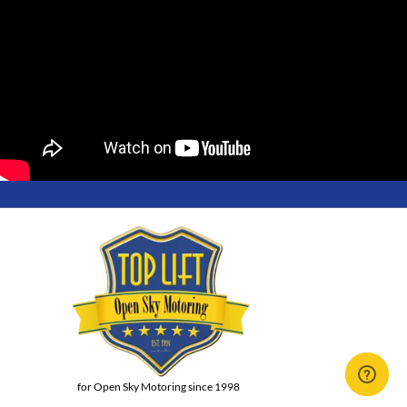
for Open Sky Motoring since 1998