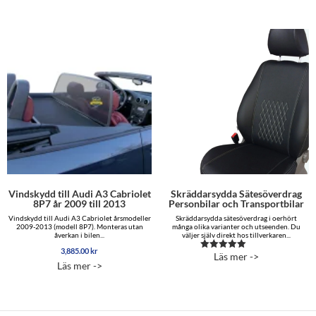
Vindskydd till Audi A3 Cabriolet
Skräddarsydda Sätesöverdrag
8P7 år 2009 till 2013
Personbilar och Transportbilar
Vindskydd till Audi A3 Cabriolet årsmodeller
Skräddarsydda sätesöverdrag i oerhört
2009-2013 (modell 8P7). Monteras utan
många olika varianter och utseenden. Du
åverkan i bilen...
väljer själv direkt hos tillverkaren...
3,885.00
kr
Läs mer ->
Betygsatt
Läs mer ->
5.00
av 5