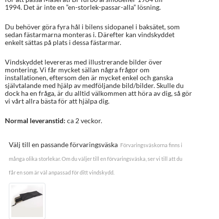
1994. Det är inte en ”en-storlek-passar-alla” lösning.
Du behöver göra fyra hål i bilens sidopanel i baksätet, som
sedan fästarmarna monteras i. Därefter kan vindskyddet
enkelt sättas på plats i dessa fästarmar.
Vindskyddet levereras med illustrerande bilder över
montering. Vi får mycket sällan några frågor om
installationen, eftersom den är mycket enkel och ganska
självtalande med hjälp av medföljande bild/bilder. Skulle du
dock ha en fråga, är du alltid välkommen att höra av dig, så gör
vi vårt allra bästa för att hjälpa dig.
Normal leveranstid:
ca 2 veckor.
Välj till en passande förvaringsväska
Förvaringsväskorna finns i
många olika storlekar. Om du väljer till en förvaringsväska, ser vi till att du
får en som är väl anpassad för ditt vindskydd.