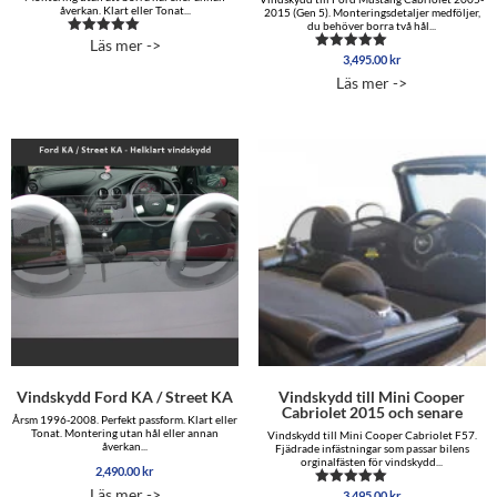
åverkan. Klart eller Tonat...
2015 (Gen 5). Monteringsdetaljer medföljer,
du behöver borra två hål...
Läs mer ->
Betygsatt
5.00
3,495.00
kr
Betygsatt
av 5
4.96
Läs mer ->
av 5
Vindskydd Ford KA / Street KA
Vindskydd till Mini Cooper
Cabriolet 2015 och senare
Årsm 1996-2008. Perfekt passform. Klart eller
Tonat. Montering utan hål eller annan
Vindskydd till Mini Cooper Cabriolet F57.
åverkan...
Fjädrade infästningar som passar bilens
orginalfästen för vindskydd...
2,490.00
kr
Läs mer ->
3,495.00
kr
Betygsatt