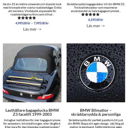
Ge din Z3 än bättre utseende och klassisk look
Skräddarsydda bagageväskor till din BMW Z3.
med kromade eller svarta roadsterbågar. Enkla
Tre kvalitetsväskor som maximerar
att montera. Vindskydd anpassade för
användandet av hela bagageutrymmet...
roadsterbågarna finns som tillval...
6,195.00
kr
Betygsatt
Prisintervall:
–
4,995.00
kr
7,995.00
kr
Betygsatt
5.00
Läs mer ->
4,995.00 kr
5.00
av 5
Läs mer ->
av 5
till
7,995.00 kr
Lasthållare bagagelucka BMW
BMW Bilmattor –
Z3 facelift 1999-2003
skräddarsydda & personliga
Avtagbar lasthållare för mer bagageutrymme
Skräddarsydda för perfekt passform till just
för semestern, bilutställningen, eller långfärd.
din BMW. Skapa din egen design; välj färg på
Eller bara för den klassiska roadsterlooken?
mattor & kantband, hälförstärkning, egen