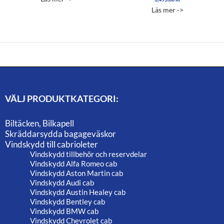
5.00
Läs mer ->
av 5
VÄLJ PRODUKTKATEGORI:
Biltäcken, Bilkapell
Skräddarsydda bagageväskor
Vindskydd till cabrioleter
Vindskydd tillbehör och reservdelar
Vindskydd Alfa Romeo cab
Vindskydd Aston Martin cab
Vindskydd Audi cab
Vindskydd Austin Healey cab
Vindskydd Bentley cab
Vindskydd BMW cab
Vindskydd Chevrolet cab