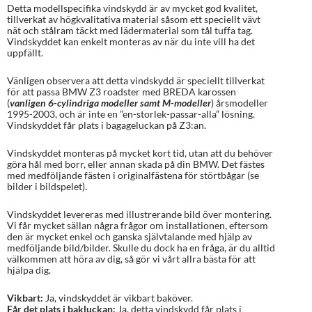
Detta modellspecifika vindskydd är av mycket god kvalitet,
tillverkat av högkvalitativa material såsom ett speciellt vävt
nät och stålram täckt med lädermaterial som tål tuffa tag.
Vindskyddet kan enkelt monteras av när du inte vill ha det
uppfällt.
Vänligen observera att detta vindskydd är speciellt tillverkat
för att passa BMW Z3 roadster med BREDA karossen
(
vanligen 6-cylindriga modeller samt M-modeller
) årsmodeller
1995-2003, och är inte en ”en-storlek-passar-alla” lösning.
Vindskyddet får plats i bagageluckan på Z3:an.
Vindskyddet monteras på mycket kort tid, utan att du behöver
göra hål med borr, eller annan skada på din BMW. Det fästes
med medföljande fästen i originalfästena för störtbågar (se
bilder i bildspelet).
Vindskyddet levereras med illustrerande bild över montering.
Vi får mycket sällan några frågor om installationen, eftersom
den är mycket enkel och ganska självtalande med hjälp av
medföljande bild/bilder. Skulle du dock ha en fråga, är du alltid
välkommen att höra av dig, så gör vi vårt allra bästa för att
hjälpa dig.
Vikbart:
Ja, vindskyddet är vikbart baköver.
Får det plats i bakluckan:
Ja, detta vindskydd får plats i