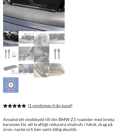
(
1
omdömen från kund)
Betygsatt
2
5.00
av 5
Använd ett vindskydd till din BMW Z3 roadster med breda
baserat på
karossen för att kraftigt reducera vindrufs i håret, drag på
kundrecens
öron, nacke och ben samt dålig akustik.
ioner