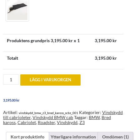
Produktens grundpris
3,195.00
kr x 1
3,195.00
kr
Totalt
3,195.00
kr
Vindskydd
LÄGG I VARUKORGEN
till
BMW
Z3
UTAN
3,195.00
kr
störtbågar
men
med
Artikel:
Kategorier:
Vindskydd
vindskydd_bmw_z3_bred_kaross_scbz_001
bred
till cabrioleter
,
Vindskydd BMW cab
Taggar:
BMW
,
Bred
kaross
kaross
,
Cabriolet
,
Roadster
,
Vindskydd
,
Z3
mängd
Kort produktinfo
Ytterligare information
Omdömen (1)