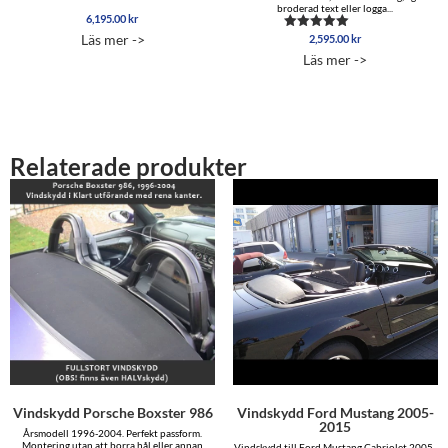
broderad text eller logga...
6,195.00
kr
Läs mer ->
2,595.00
kr
Betygsatt
5.00
Läs mer ->
av 5
Relaterade produkter
Vindskydd Porsche Boxster 986
Vindskydd Ford Mustang 2005-
2015
Årsmodell 1996-2004. Perfekt passform.
Montering utan att borra hål eller annan
Vindskydd till Ford Mustang Cabriolet 2005-