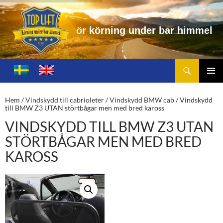
i
n
g
u
n
d
e
r
b
a
r
h
i
m
m
e
l
Sök
Toplift.se – för körning under bar himmel
HOPPA
TILL
PRIMÄ
INNEHÅLL
MENY
Hem
/
Vindskydd till cabrioleter
/
Vindskydd BMW cab
/ Vindskydd
till BMW Z3 UTAN störtbågar men med bred kaross
VINDSKYDD TILL BMW Z3 UTAN
STÖRTBÅGAR MEN MED BRED
KAROSS