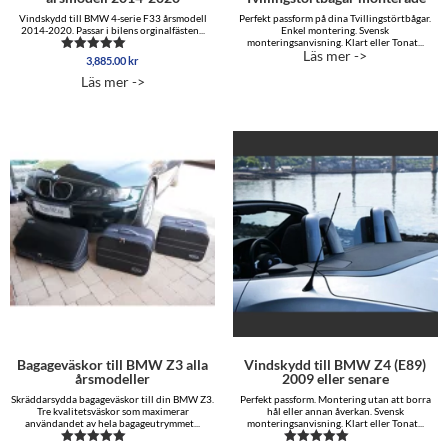
Vindskydd till BMW 4-serie F33 årsmodell
Perfekt passform på dina Tvillingstörtbågar.
2014-2020. Passar i bilens orginalfästen...
Enkel montering. Svensk
monteringsanvisning. Klart eller Tonat...
Läs mer ->
3,885.00
kr
Betygsatt
4.83
Läs mer ->
av 5
Bagageväskor till BMW Z3 alla
Vindskydd till BMW Z4 (E89)
årsmodeller
2009 eller senare
Skräddarsydda bagageväskor till din BMW Z3.
Perfekt passform. Montering utan att borra
Tre kvalitetsväskor som maximerar
hål eller annan åverkan. Svensk
användandet av hela bagageutrymmet...
monteringsanvisning. Klart eller Tonat...