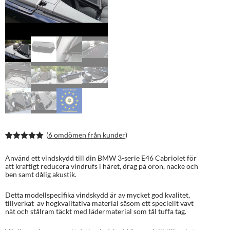
(
6
omdömen från kunder)
Betygsatt
11
5.00
av 5
Använd ett vindskydd till din BMW 3-serie E46 Cabriolet för
baserat på
att kraftigt reducera vindrufs i håret, drag på öron, nacke och
kundrecens
ben samt dålig akustik.
ioner
Detta modellspecifika vindskydd är av mycket god kvalitet,
tillverkat av högkvalitativa material såsom ett speciellt vävt
nät och stålram täckt med lädermaterial som tål tuffa tag.