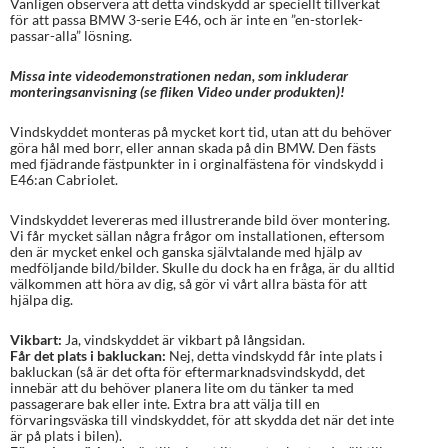
Vänligen observera att detta vindskydd är speciellt tillverkat
för att passa BMW 3-serie E46, och är inte en ”en-storlek-
passar-alla” lösning.
Missa inte videodemonstrationen nedan, som inkluderar
monteringsanvisning (se fliken Video under produkten)!
Vindskyddet monteras på mycket kort tid, utan att du behöver
göra hål med borr, eller annan skada på din BMW. Den fästs
med fjädrande fästpunkter in i orginalfästena för vindskydd i
E46:an Cabriolet.
Vindskyddet levereras med illustrerande bild över montering.
Vi får mycket sällan några frågor om installationen, eftersom
den är mycket enkel och ganska självtalande med hjälp av
medföljande bild/bilder. Skulle du dock ha en fråga, är du alltid
välkommen att höra av dig, så gör vi vårt allra bästa för att
hjälpa dig.
Vikbart:
Ja, vindskyddet är vikbart på långsidan.
Får det plats i bakluckan:
Nej, detta vindskydd får inte plats i
bakluckan (så är det ofta för eftermarknadsvindskydd, det
innebär att du behöver planera lite om du tänker ta med
passagerare bak eller inte. Extra bra att välja till en
förvaringsväska till vindskyddet, för att skydda det när det inte
är på plats i bilen).