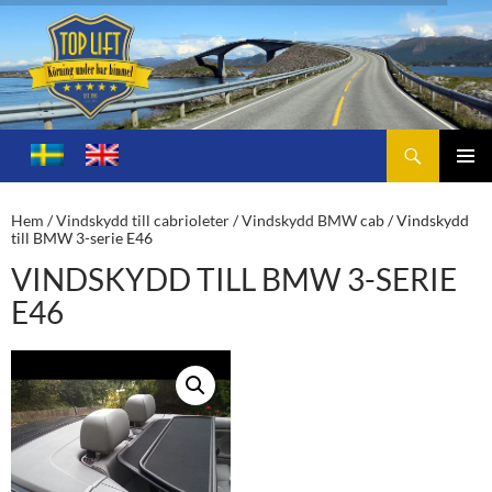
Sök
Toplift.se – för körning under bar himmel
HOPPA
TILL
PRIMÄ
INNEHÅLL
MENY
Hem
/
Vindskydd till cabrioleter
/
Vindskydd BMW cab
/ Vindskydd
till BMW 3-serie E46
VINDSKYDD TILL BMW 3-SERIE
E46