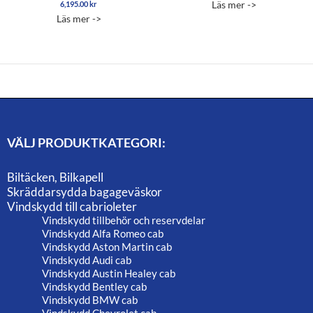
Läs mer ->
6,195.00
kr
Betygsatt
Betygsatt
5.00
5.00
Läs mer ->
av 5
av 5
VÄLJ PRODUKTKATEGORI:
Biltäcken, Bilkapell
Skräddarsydda bagageväskor
Vindskydd till cabrioleter
Vindskydd tillbehör och reservdelar
Vindskydd Alfa Romeo cab
Vindskydd Aston Martin cab
Vindskydd Audi cab
Vindskydd Austin Healey cab
Vindskydd Bentley cab
Vindskydd BMW cab
Vindskydd Chevrolet cab