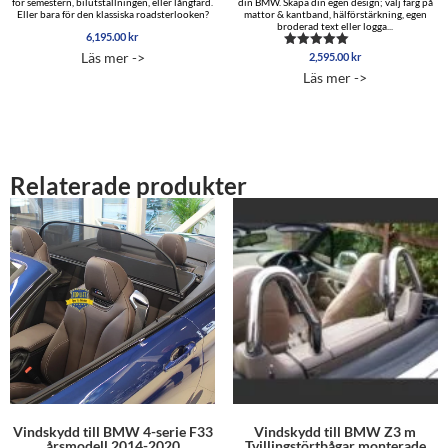
för semestern, bilutställningen, eller långfärd.
din BMW. Skapa din egen design; välj färg på
Eller bara för den klassiska roadsterlooken?
mattor & kantband, hälförstärkning, egen
broderad text eller logga...
6,195.00
kr
Läs mer ->
2,595.00
kr
Betygsatt
5.00
Läs mer ->
av 5
Relaterade produkter
Vindskydd till BMW 4-serie F33
Vindskydd till BMW Z3 m
årsmodell 2014-2020
Tvillingstörtbågar monterade