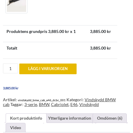
Produktens grundpris
3,885.00
kr x 1
3,885.00
kr
Totalt
3,885.00
kr
Vindskydd
LÄGG I VARUKORGEN
till
BMW
3-
serie
3,885.00
kr
E46
mängd
Artikel:
Kategori:
Vindskydd BMW
vindskydd_bmw_cab_e46_dcbc_001
cab
Taggar:
3-serie
,
BMW
,
Cabriolet
,
E46
,
Vindskydd
Kort produktinfo
Ytterligare information
Omdömen (6)
Video