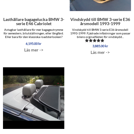
Lasthållare bagagelucka BMW 3-
Vindskydd till BMW 3-serie E36
serie E46 Cabriolet
årsmodell 1993-1999
Avtagbar lasthållare för mer bagageutrymme
Vindskydd till BMW 3-serie E36 årsmodell
för semestern, bilutställningen, eller långfärd.
1993-1999. Fjädrade infästningar som passar
Eller bara för den klassiska roadsterlooken?
bilens orginalfästen för vindskydd...
6,195.00
kr
3,885.00
kr
Betygsatt
Läs mer ->
5.00
Läs mer ->
av 5