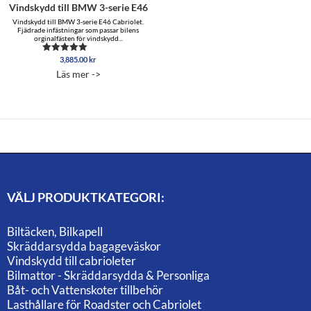
Vindskydd till BMW 3-serie E46
Vindskydd till BMW 3-serie E46 Cabriolet.
Fjädrade infästningar som passar bilens
orginalfästen för vindskydd...
3,885.00
kr
Betygsatt
5.00
Läs mer ->
av 5
VÄLJ PRODUKTKATEGORI:
Biltäcken, Bilkapell
Skräddarsydda bagageväskor
Vindskydd till cabrioleter
Bilmattor - Skräddarsydda & Personliga
Båt- och Vattenskoter tillbehör
Lasthållare för Roadster och Cabriolet