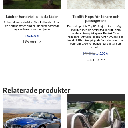
Läcker handväska i äkta läder
Toplift Keps för förare och
passagerare
Stilren damhandväska i äkta Italienskt läder -
en perfekt matchning till de skräddarsydda
Denna keps från Toplift är gjord i allra högsta
bagageväskor som vi erbjuder...
kvalitet, med en flerfärgad Toplift logga
broderad fram på kepsen. Perfekt för att
2,895.00
kr
reducera luftturbulensen runt huvudet, och
för att hålla håret på plats. Skyddar även mot
Läs mer ->
solbränna. Ger en behagligare åktur helt
enkelt.
Det
Det
299.00
kr
145.00
kr
ursprungliga
nuvarande
Läs mer ->
priset
priset
var:
är:
299.00 kr.
145.00 kr.
Relaterade produkter