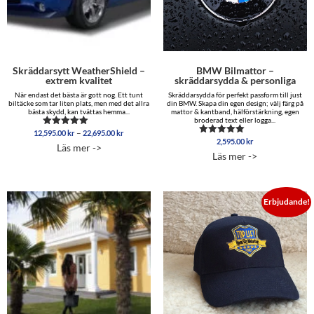
Skräddarsytt WeatherShield –
BMW Bilmattor –
extrem kvalitet
skräddarsydda & personliga
När endast det bästa är gott nog. Ett tunt
Skräddarsydda för perfekt passform till just
biltäcke som tar liten plats, men med det allra
din BMW. Skapa din egen design; välj färg på
bästa skydd, kan tvättas hemma...
mattor & kantband, hälförstärkning, egen
broderad text eller logga...
Prisintervall:
–
12,595.00
kr
22,695.00
kr
Betygsatt
12,595.00 kr
2,595.00
kr
5.00
Betygsatt
Läs mer ->
av 5
5.00
till
Läs mer ->
av 5
22,695.00 kr
Erbjudande!