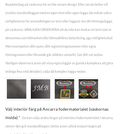
Roadsterbag på väskorna för en lite renare design. Eller om du hellre vill
ersätta standardloggan med en egen text eller egen logga (du måste säkra
rättigheterna för användningen av text eller loggan), tex din företagslogga,
på väskorna. VÄNLIGEN OBSERVERA att du inte kan önskar en text som är
detsamma som bilmärket eller bilmodellens beteckning, pga rättighetsskäl.
Men exempelvis ditt namn, ditt registreringsnummer eller egna
företagsnamn eller liknande går alldeles utmärkt. Gör ditt val nedan.
Vänligen observera även att vissa egna loggor är ganska komplexa att göra
(många fina små detaljer), välja då komplex logga nedan.
Välj interiör färg på Ancarra fodermaterialet (väskornas
insida)
*
Du kan välja andra färger på interiöra fodermaterialet i Ancarra,
utöver den grå standardfärgen. Detta avser alltså endast färgen på