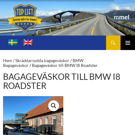
Sök
Toplift.se – för körning under bar himmel
HOPPA
TILL
PRIMÄ
INNEHÅLL
MENY
Hem
/
Skräddarsydda bagageväskor
/
BMW
Bagageväskor
/ Bagageväskor till BMW I8 Roadster
BAGAGEVÄSKOR TILL BMW I8
ROADSTER