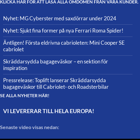
KLICKA HÄR FÖR ATT LÄSA ALLA OMDÖMEN FRÅN VÅRA KUNDER.
Nyhet: MG Cyberster med saxdörrar under 2024
Nyhet: Sjukt fina former på nya Ferrari Roma Spider!
Äntligen! Första eldrivna cabrioleten: Mini Cooper SE
cabriolet
Skräddarsydda bagageväskor – en sektion för
inspiration
Pressrelease: Toplift lanserar Skräddarsydda
bagageväskor till Cabriolet- och Roadsterbilar
SE ALLA NYHETER HÄR!
VI LEVERERAR TILL HELA EUROPA!
Senaste video visas nedan: