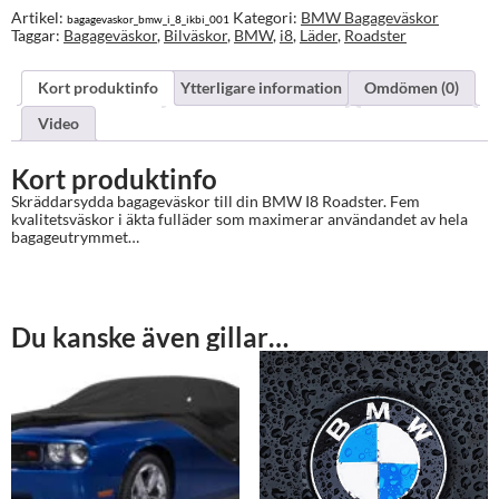
Artikel:
Kategori:
BMW Bagageväskor
bagagevaskor_bmw_i_8_ikbi_001
Taggar:
Bagageväskor
,
Bilväskor
,
BMW
,
i8
,
Läder
,
Roadster
Kort produktinfo
Ytterligare information
Omdömen (0)
Video
Kort produktinfo
Skräddarsydda bagageväskor till din BMW I8 Roadster. Fem
kvalitetsväskor i äkta fulläder som maximerar användandet av hela
bagageutrymmet…
Du kanske även gillar…