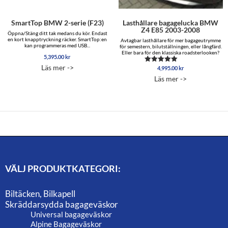
SmartTop BMW 2-serie (F23)
Lasthållare bagagelucka BMW
Z4 E85 2003-2008
Öppna/Stäng ditt tak medans du kör. Endast
en kort knapptryckning räcker. SmartTop:en
Avtagbar lasthållare för mer bagageutrymme
kan programmeras med USB...
för semestern, bilutställningen, eller långfärd.
Eller bara för den klassiska roadsterlooken?
5,395.00
kr
Läs mer ->
4,995.00
kr
Betygsatt
5.00
Läs mer ->
av 5
VÄLJ PRODUKTKATEGORI:
Biltäcken, Bilkapell
Skräddarsydda bagageväskor
Universal bagageväskor
Alpine Bagageväskor