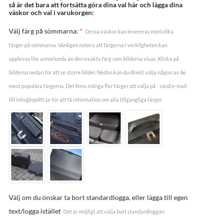
så är det bara att fortsätta göra dina val här och lägga dina
väskor och val i varukorgen:
Välj färg på sömmarna:
*
Dessa väskor kan levereras med olika
färger på sömmarna. Vänligen notera att färgerna i verkligheten kan
upplevas lite annorlunda än den exakta färg som bilderna visas. Klicka på
bilderna nedan för att se större bilder. Nedan kan du direkt välja någon av de
mest populära färgerna. Det finns många fler färger att välja på - sänd e-mail
till info@toplift.se för att få information om alla tillgängliga färger.
Välj om du önskar ta bort standardlogga, eller lägga till egen
text/logga istället
Det är möjligt att välja bort standardloggan