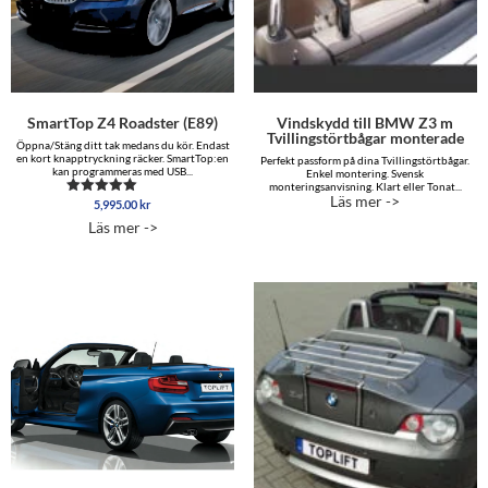
SmartTop Z4 Roadster (E89)
Vindskydd till BMW Z3 m
Tvillingstörtbågar monterade
Öppna/Stäng ditt tak medans du kör. Endast
en kort knapptryckning räcker. SmartTop:en
Perfekt passform på dina Tvillingstörtbågar.
kan programmeras med USB...
Enkel montering. Svensk
monteringsanvisning. Klart eller Tonat...
Läs mer ->
5,995.00
kr
Betygsatt
5.00
Läs mer ->
av 5