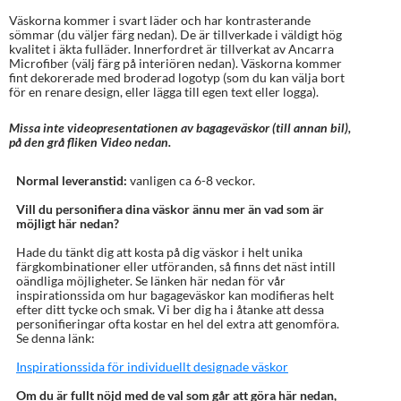
Väskorna kommer i svart läder och har kontrasterande
sömmar (du väljer färg nedan). De är tillverkade i väldigt hög
kvalitet i äkta fulläder. Innerfordret är tillverkat av Ancarra
Microfiber (välj färg på interiören nedan). Väskorna kommer
fint dekorerade med broderad logotyp (som du kan välja bort
för en renare design, eller lägga till egen text eller logga).
Missa inte videopresentationen av bagageväskor (till annan bil),
på den grå fliken Video nedan.
Normal leveranstid:
vanligen ca 6-8 veckor.
Vill du personifiera dina väskor ännu mer än vad som är
möjligt här nedan?
Hade du tänkt dig att kosta på dig väskor i helt unika
färgkombinationer eller utföranden, så finns det näst intill
oändliga möjligheter. Se länken här nedan för vår
inspirationssida om hur bagageväskor kan modifieras helt
efter ditt tycke och smak. Vi ber dig ha i åtanke att dessa
personifieringar ofta kostar en hel del extra att genomföra.
Se denna länk:
Inspirationssida för individuellt designade väskor
Om du är fullt nöjd med de val som går att göra här nedan,