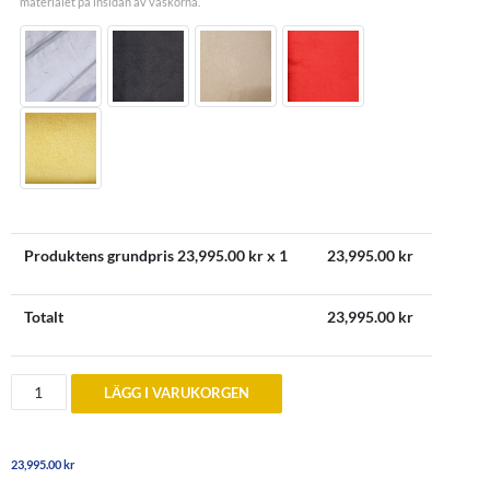
materialet på insidan av väskorna.
Produktens grundpris
23,995.00
kr x 1
23,995.00
kr
Totalt
23,995.00
kr
Bagageväskor
LÄGG I VARUKORGEN
till
BMW
I8
Roadster
23,995.00
kr
mängd