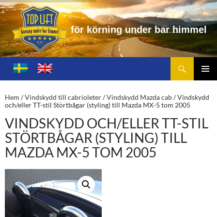
ö
r
k
ö
r
n
i
n
g
u
n
d
e
r
b
a
r
h
i
m
m
e
l
Sök
Toplift.se – för körning under bar himmel
HOPPA
TILL
PRIMÄ
INNEHÅLL
MENY
Hem
/
Vindskydd till cabrioleter
/
Vindskydd Mazda cab
/ Vindskydd
och/eller TT-stil Störtbågar (styling) till Mazda MX-5 tom 2005
VINDSKYDD OCH/ELLER TT-STIL
STÖRTBÅGAR (STYLING) TILL
MAZDA MX-5 TOM 2005