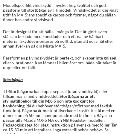
Modellspecifikt vindskydd i mycket hög kvalitet och god
passform till störtbågar av TT-modell. Vindskyddet är designat
utifrån MX-5:ans specifika kaross och former, något du sällan
finner hos andra vindskydd.
Det är designat för att hålla i många år. Det är gjort av en
stålram beklädd med konstläder och ett nät av hållbart
material. Skyddet monteras på nolltid, utan att göra hål eller
annan åverkan på din Miata MX-5.
Passformen på vindskyddet är perfekt, och skapar inte gnissel
eller vibrationer. Kan lämnas i bilen året om, både när taket är
upp- eller nerfällt.
Störtbågar:
TT-Störtbågarna kan köpas separat (utan vindskydd) eller
tillsammans med vindskyddet.
Störtbågarna är ett
stylingtillbehör till din MX-5 och inte godkänt för
bankörning
(då du behöver störtbågar/störtbur med faktisk
funktion). Bågarna är maskintillverkade i rostfritt stål med en
dimension på 50 mm, handpolerade med fin finish. Bågarna
passar alla Mazda MX-5 NA och NB Roadster modeller.
Pedagogisk steg-för-steg instruktion på svenska medföljer. Tar
ca 15-30 min att installera. Inga extra tillbehör behövs. Se