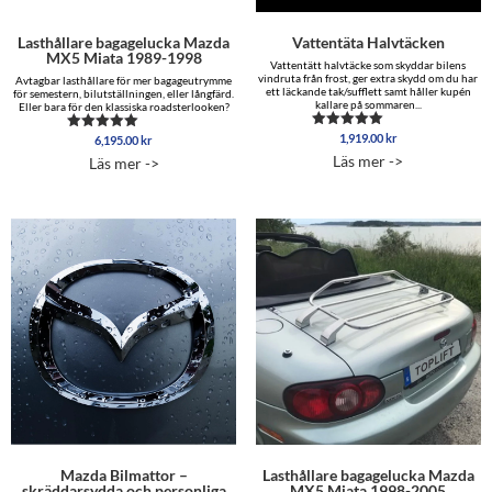
Lasthållare bagagelucka Mazda
Vattentäta Halvtäcken
MX5 Miata 1989-1998
Vattentätt halvtäcke som skyddar bilens
vindruta från frost, ger extra skydd om du har
Avtagbar lasthållare för mer bagageutrymme
ett läckande tak/sufflett samt håller kupén
för semestern, bilutställningen, eller långfärd.
kallare på sommaren...
Eller bara för den klassiska roadsterlooken?
1,919.00
kr
Betygsatt
6,195.00
kr
Betygsatt
4.88
5.00
Läs mer ->
Läs mer ->
av 5
av 5
Mazda Bilmattor –
Lasthållare bagagelucka Mazda
skräddarsydda och personliga
MX5 Miata 1998-2005