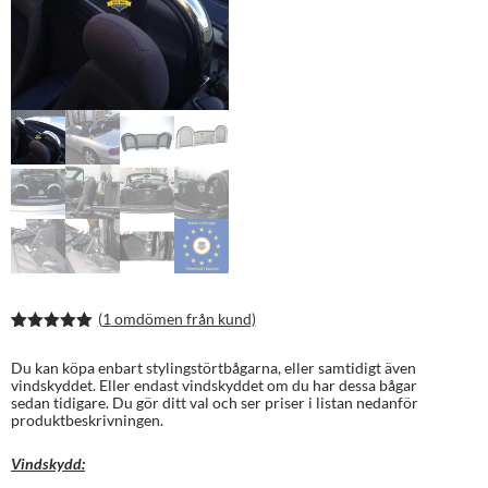
(
1
omdömen från kund)
Betygsatt
2
5.00
av 5
Du kan köpa enbart stylingstörtbågarna, eller samtidigt även
baserat på
vindskyddet. Eller endast vindskyddet om du har dessa bågar
kundrecens
sedan tidigare. Du gör ditt val och ser priser i listan nedanför
ioner
produktbeskrivningen.
Vindskydd: