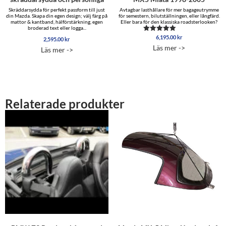
Skräddarsydda för perfekt passform till just
Avtagbar lasthållare för mer bagageutrymme
din Mazda. Skapa din egen design; välj färg på
för semestern, bilutställningen, eller långfärd.
mattor & kantband, hälförstärkning, egen
Eller bara för den klassiska roadsterlooken?
broderad text eller logga...
6,195.00
kr
Betygsatt
2,595.00
kr
4.93
Läs mer ->
Läs mer ->
av 5
Relaterade produkter