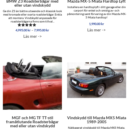
BMW Z3 Roadsterbågar med
Mazda MX-5 Miata Hardtop Lyft
eller utan vindskydd
Installera en hardtoplyft i ditt garage eller din
carport för enkel och smidig av- och
Ge din Z3 än bättre utseende och klassisk look
påmontering samt förvaring av din Mazda MX-
med kromade eller svarta roadsterbågar. Enkla
5 Miata hardtop!
att montera. Vindskydd anpassade för
roadsterbågarna finns som tillval...
1,990.00
kr
Läs mer ->
Prisintervall:
–
4,995.00
kr
7,995.00
kr
Betygsatt
4,995.00 kr
5.00
Läs mer ->
av 5
till
7,995.00 kr
MGF och MG TF TT-stil
Vindskydd till Mazda MX5 Miata
framåtlutande Roadsterbågar
1989-2005
med eller utan vindskydd
Nätbaserat vindskydd till Mazda MX5 Miata.