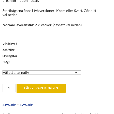
prisinformation nedan.
Startbågarna finns i två versioner; Krom eller Svart. Gör ditt
val nedan.
Normal leveranstid:
2-3 veckor (oavsett val nedan)
Vindskydd
och/eller
Stylingstör
tbåge
Vindskydd
LÄGG I VARUKORGEN
och/eller
TT-
stil
Störtbågar
Prisintervall:
–
3,195.00
kr
7,995.00
kr
(styling)
3,195.00 kr
till
till
Mazda