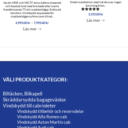
Enkel installation med två skruvar, ingen
Ge din MGF och MG TF ännu bättre utseende
borrning krävs...
och klassisk look med kromade eller svarta
framåtlutande TT-stil roadsterbågar. Enkla att
montera. Vindskydd anpassade för
3,195.00
kr
Betygsatt
roadsterbågarna finns som tillval...
5.00
Läs mer ->
av 5
Prisintervall:
–
4,995.00
kr
7,995.00
kr
4,995.00 kr
Läs mer ->
till
7,995.00 kr
VÄLJ PRODUKTKATEGORI:
Biltäcken, Bilkapell
Skräddarsydda bagageväskor
Vindskydd till cabrioleter
Vindskydd tillbehör och reservdelar
Vindskydd Alfa Romeo cab
Vindskydd Aston Martin cab
Vindskydd Audi cab