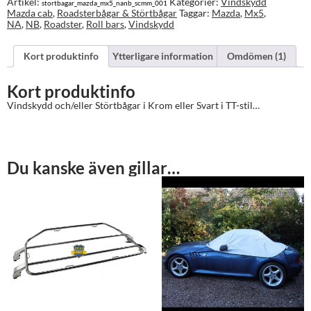
Artikel:
Kategorier:
Vindskydd
stortbagar_mazda_mx5_nanb_scmm_001
7,995.00 kr
MX-
Mazda cab
,
Roadsterbågar & Störtbågar
Taggar:
Mazda
,
Mx5
,
5
NA
,
NB
,
Roadster
,
Roll bars
,
Vindskydd
tom
2005
mängd
Kort produktinfo
Ytterligare information
Omdömen (1)
Kort produktinfo
Vindskydd och/eller Störtbågar i Krom eller Svart i TT-stil…
Du kanske även gillar…