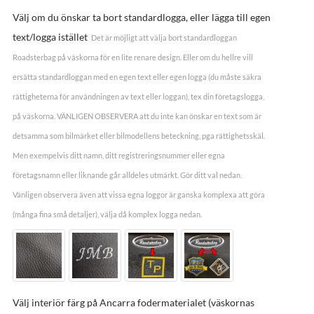
Välj om du önskar ta bort standardlogga, eller lägga till egen
text/logga istället
Det är möjligt att välja bort standardloggan
Roadsterbag på väskorna för en lite renare design. Eller om du hellre vill
ersätta standardloggan med en egen text eller egen logga (du måste säkra
rättigheterna för användningen av text eller loggan), tex din företagslogga,
på väskorna. VÄNLIGEN OBSERVERA att du inte kan önskar en text som är
detsamma som bilmärket eller bilmodellens beteckning, pga rättighetsskäl.
Men exempelvis ditt namn, ditt registreringsnummer eller egna
företagsnamn eller liknande går alldeles utmärkt. Gör ditt val nedan.
Vänligen observera även att vissa egna loggor är ganska komplexa att göra
(många fina små detaljer), välja då komplex logga nedan.
Välj interiör färg på Ancarra fodermaterialet (väskornas