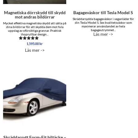
Magnetiska dörrskydd till skydd
Bagageväskor till Tesla Model S
mot andras bildörrar
Skräddarsydda bagageväskor i veganläder för
din Tesla Model S. Sex kvalitetsväskor som
Mycket effektiva magnetiska skydd att sätta på
maximerar användandet av hela
dina bildörrar för att skydda dem mot fula
bagageutrymmet...
uppslag av oförsiktiga grannar. Praktisk
Läs mer ->
ihoprullbar design...
1,595.00
kr
Betygsatt
4.96
Läs mer ->
av 5
Skräddarsytt Form-Fit biltäcke –