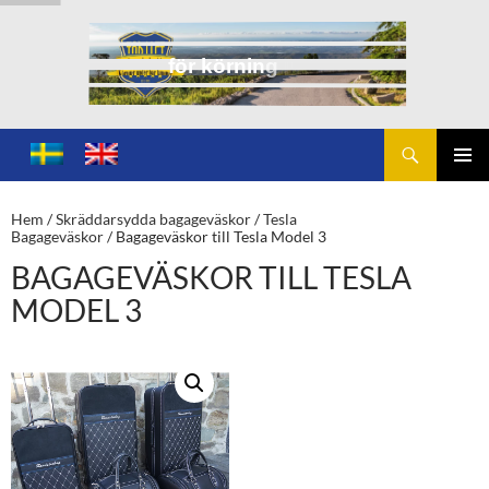
f
ö
r
k
ö
r
n
i
n
g
u
n
d
e
r
b
a
r
h
i
m
m
e
l
Sök
Toplift.se – för körning under bar himmel
HOPPA
TILL
PRIMÄ
INNEHÅLL
MENY
Hem
/
Skräddarsydda bagageväskor
/
Tesla
Bagageväskor
/ Bagageväskor till Tesla Model 3
BAGAGEVÄSKOR TILL TESLA
MODEL 3