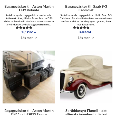
Bagageväskor till Aston Martin
Bagageväskor till Saab 9-3
DB9 Volante
Cabriolet
Skräddarsydda bagageväskor med utsida i
Skräddarsydda bagageväskor till din Saab 9-3
Italienskt läder, till din Aston Martin DB9
Cabriolet. Fyra kvalitetsväskor som maximerar
Volante. Fem kvalitetsväskor som maximerar
användandet av hela bagageutrymmet, även
användandet av hela bagageutrymmet...
med taket nere...
24,195.00
kr
9,695.00
kr
Betygsatt
Betygsatt
5.00
5.00
Läs mer ->
Läs mer ->
av 5
av 5
Bagageväskor till Aston Martin
Skräddarsytt Flanell – det
DB11 och DB12 Coupe
ultimata inomhus biltäcket