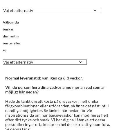
Välj om du
önskar
diamantm
önster eller
ej
Normal leveranstid:
vanligen ca 6-8 veckor.
Vill du personifiera dina väskor ännu mer än vad som är
möjligt här nedan?
Hade du tänkt dig att kosta på dig väskor i helt unika
färgkombinationer eller utföranden, så finns det näst intill
oändliga möjligheter. Se länken här nedan för vår
inspirationssida om hur bagageväskor kan modifieras helt
efter ditt tycke och smak. Vi ber dig ha i åtanke att dessa
personifieringar ofta kostar en hel del extra att genomföra.
Se denna länk: