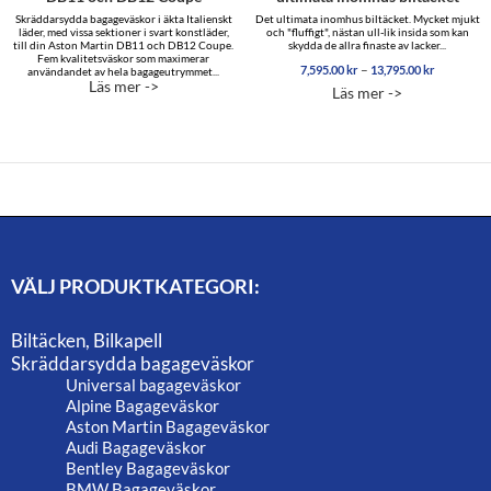
Skräddarsydda bagageväskor i äkta Italienskt
Det ultimata inomhus biltäcket. Mycket mjukt
läder, med vissa sektioner i svart konstläder,
och "fluffigt", nästan ull-lik insida som kan
till din Aston Martin DB11 och DB12 Coupe.
skydda de allra finaste av lacker...
Fem kvalitetsväskor som maximerar
Prisinterva
–
7,595.00
kr
13,795.00
kr
användandet av hela bagageutrymmet...
7,595.00 
Läs mer ->
Läs mer ->
till
13,795.00
VÄLJ PRODUKTKATEGORI:
Biltäcken, Bilkapell
Skräddarsydda bagageväskor
Universal bagageväskor
Alpine Bagageväskor
Aston Martin Bagageväskor
Audi Bagageväskor
Bentley Bagageväskor
BMW Bagageväskor