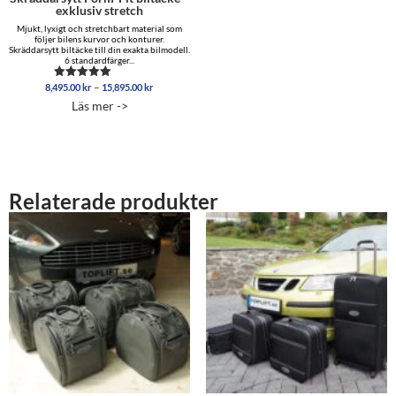
exklusiv stretch
Mjukt, lyxigt och stretchbart material som
följer bilens kurvor och konturer.
Skräddarsytt biltäcke till din exakta bilmodell.
6 standardfärger...
Prisintervall:
–
8,495.00
kr
15,895.00
kr
Betygsatt
8,495.00 kr
5.00
Läs mer ->
av 5
till
15,895.00 kr
Relaterade produkter