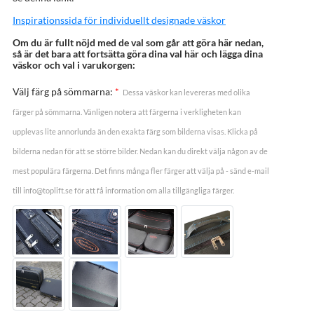
Inspirationssida för individuellt designade väskor
Om du är fullt nöjd med de val som går att göra här nedan,
så är det bara att fortsätta göra dina val här och lägga dina
väskor och val i varukorgen:
Välj färg på sömmarna:
*
Dessa väskor kan levereras med olika
färger på sömmarna. Vänligen notera att färgerna i verkligheten kan
upplevas lite annorlunda än den exakta färg som bilderna visas. Klicka på
bilderna nedan för att se större bilder. Nedan kan du direkt välja någon av de
mest populära färgerna. Det finns många fler färger att välja på - sänd e-mail
till info@toplift.se för att få information om alla tillgängliga färger.