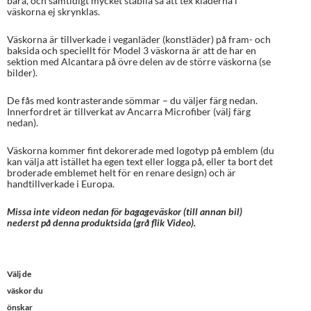
bära, och samtidigt mycket stabila så att tex kläderna i
väskorna ej skrynklas.
Väskorna är tillverkade i veganläder (konstläder) på fram- och
baksida och speciellt för Model 3 väskorna är att de har en
sektion med Alcantara på övre delen av de större väskorna (se
bilder).
De fås med kontrasterande sömmar – du väljer färg nedan.
Innerfordret är tillverkat av Ancarra Microfiber (välj färg
nedan).
Väskorna kommer fint dekorerade med logotyp på emblem (du
kan välja att istället ha egen text eller logga på, eller ta bort det
broderade emblemet helt för en renare design) och är
handtillverkade i Europa.
Missa inte videon nedan för bagageväskor (till annan bil)
nederst på denna produktsida (grå flik Video).
Välj de
väskor du
önskar