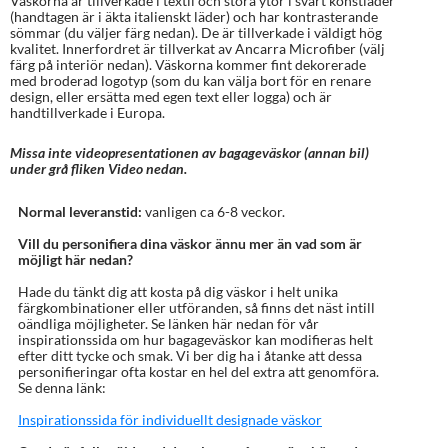
Väskorna är tillverkade i textil och stora ytor i svart konstläder
(handtagen är i äkta italienskt läder) och har kontrasterande
sömmar (du väljer färg nedan). De är tillverkade i väldigt hög
kvalitet. Innerfordret är tillverkat av Ancarra Microfiber (välj
färg på interiör nedan). Väskorna kommer fint dekorerade
med broderad logotyp (som du kan välja bort för en renare
design, eller ersätta med egen text eller logga) och är
handtillverkade i Europa.
Missa inte videopresentationen av bagageväskor (annan bil)
under grå fliken Video nedan.
Normal leveranstid:
vanligen ca 6-8 veckor.
Vill du personifiera dina väskor ännu mer än vad som är
möjligt här nedan?
Hade du tänkt dig att kosta på dig väskor i helt unika
färgkombinationer eller utföranden, så finns det näst intill
oändliga möjligheter. Se länken här nedan för vår
inspirationssida om hur bagageväskor kan modifieras helt
efter ditt tycke och smak. Vi ber dig ha i åtanke att dessa
personifieringar ofta kostar en hel del extra att genomföra.
Se denna länk:
Inspirationssida för individuellt designade väskor