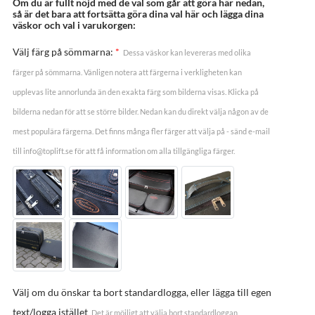
Om du är fullt nöjd med de val som går att göra här nedan,
så är det bara att fortsätta göra dina val här och lägga dina
väskor och val i varukorgen:
Välj färg på sömmarna:
*
Dessa väskor kan levereras med olika
färger på sömmarna. Vänligen notera att färgerna i verkligheten kan
upplevas lite annorlunda än den exakta färg som bilderna visas. Klicka på
bilderna nedan för att se större bilder. Nedan kan du direkt välja någon av de
mest populära färgerna. Det finns många fler färger att välja på - sänd e-mail
till info@toplift.se för att få information om alla tillgängliga färger.
Välj om du önskar ta bort standardlogga, eller lägga till egen
text/logga istället
Det är möjligt att välja bort standardloggan