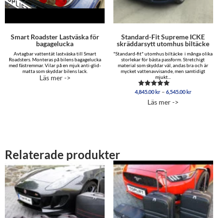
Smart Roadster Lastväska för
Standard-Fit Supreme ICKE
bagagelucka
skräddarsytt utomhus biltäcke
Avtagbar vattentät lastväska till Smart
"Standard-fit" utomhus biltäcke i många olika
Roadsters. Monteras på bilens bagagelucka
storlekar för bästa passform. Stretchigt
med fästremmar. Vilar på en mjuk anti-glid-
material som skyddar väl, andas bra och är
matta som skyddar bilens lack.
mycket vattenavvisande, men samtidigt
Läs mer ->
mjukt...
Prisinterva
–
4,845.00
kr
6,545.00
kr
Betygsatt
4,845.00 
5.00
Läs mer ->
av 5
till
6,545.00 
Relaterade produkter