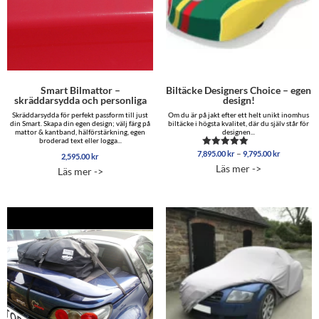
Smart Bilmattor –
Biltäcke Designers Choice – egen
skräddarsydda och personliga
design!
Skräddarsydda för perfekt passform till just
Om du är på jakt efter ett helt unikt inomhus
din Smart. Skapa din egen design; välj färg på
biltäcke i högsta kvalitet, där du själv står för
mattor & kantband, hälförstärkning, egen
designen...
broderad text eller logga...
Prisinterva
–
7,895.00
kr
9,795.00
kr
Betygsatt
2,595.00
kr
7,895.00 
5.00
Läs mer ->
Läs mer ->
av 5
till
9,795.00 