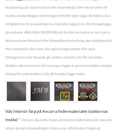
Roadsterbag på väskorna för en lite renare design. Eller om du hellre vill
ersätta standardloggan med en egen text eller egen logga (du måste säkra
rättigheterna för användningen av text eller loggan), tex din företagslogga,
på väskorna. VÄNLIGEN OBSERVERA att du inte kan önskar en text som är
detsamma som bilmärket eller bilmodellens beteckning, pga rättighetsskäl.
Men exempelvis ditt namn, ditt registreringsnummer eller egna
företagsnamn eller liknande går alldeles utmärkt. Gör ditt val nedan.
Vänligen observera även att vissa egna loggor är ganska komplexa att göra
(många fina små detaljer), välja då komplex logga nedan.
Välj interiör färg på Ancarra fodermaterialet (väskornas
insida)
*
Du kan välja andra färger på interiöra fodermaterialet i Ancarra,
utöver den grå standardfärgen. Detta avser alltså endast färgen på