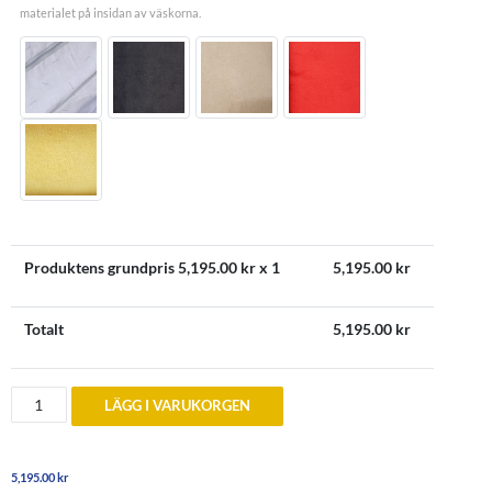
materialet på insidan av väskorna.
Produktens grundpris
5,195.00
kr x 1
5,195.00
kr
Totalt
5,195.00
kr
Bagageväskor
LÄGG I VARUKORGEN
till
Smart
Roadster
mängd
5,195.00
kr