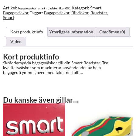
Artikel:
Kategori:
Smart
bagagevaskor_smart_roadster_iksr_001
Bagageväskor
Taggar:
Bagageväskor
,
Bilväskor
,
Roadster
,
Smart
Kort produktinfo
Ytterligare information
Omdömen (0)
Video
Kort produktinfo
Skräddarsydda bagageväskor till din Smart Roadster. Tre
kvalitetsväskor som maximerar användandet av hela
bagageutrymmet, även med taket nerfällt…
Du kanske även gillar…