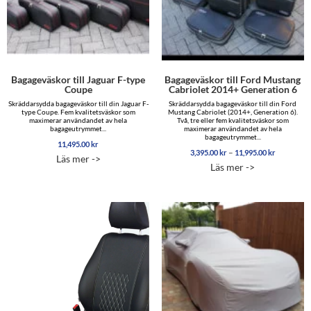
Bagageväskor till Jaguar F-type
Bagageväskor till Ford Mustang
Coupe
Cabriolet 2014+ Generation 6
Skräddarsydda bagageväskor till din Jaguar F-
Skräddarsydda bagageväskor till din Ford
type Coupe. Fem kvalitetsväskor som
Mustang Cabriolet (2014+, Generation 6).
maximerar användandet av hela
Två, tre eller fem kvalitetsväskor som
bagageutrymmet...
maximerar användandet av hela
bagageutrymmet...
11,495.00
kr
Prisinterva
–
3,395.00
kr
11,995.00
kr
Läs mer ->
3,395.00 
Läs mer ->
till
11,995.00