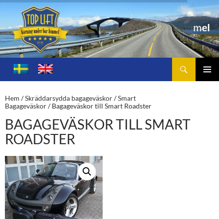
Sök
Toplift.se – för körning under bar himmel
HOPPA
TILL
PRIMÄ
INNEHÅLL
MENY
Hem
/
Skräddarsydda bagageväskor
/
Smart
Bagageväskor
/ Bagageväskor till Smart Roadster
BAGAGEVÄSKOR TILL SMART
ROADSTER