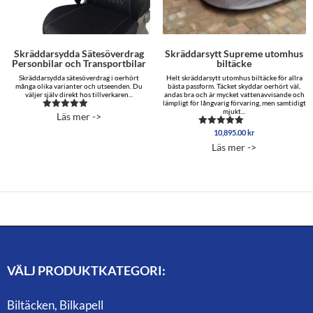
Skräddarsydda Sätesöverdrag
Skräddarsytt Supreme utomhus
Personbilar och Transportbilar
biltäcke
Skräddarsydda sätesöverdrag i oerhört
Helt skräddarsytt utomhus biltäcke för allra
många olika varianter och utseenden. Du
bästa passform. Täcket skyddar oerhört väl,
väljer själv direkt hos tillverkaren...
andas bra och är mycket vattenavvisande och
lämpligt för långvarig förvaring, men samtidigt
mjukt...
Läs mer ->
Betygsatt
5.00
10,895.00
kr
av 5
Betygsatt
5.00
Läs mer ->
av 5
VÄLJ PRODUKTKATEGORI:
Biltäcken, Bilkapell