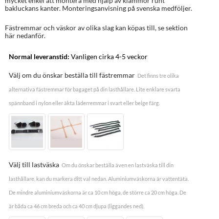
mycket enkel att montera med hjälp av klämmor runt
bakluckans kanter. Monteringsanvisning på svenska medföljer.
Fästremmar och väskor av olika slag kan köpas till, se sektion
här nedanför.
Normal leveranstid:
Vanligen cirka 4-5 veckor
Välj om du önskar beställa till fästremmar
Det finns tre olika
alternativa fästremmar för bagaget på din lasthållare. Lite enklare svarta
spännband i nylon eller äkta läderremmar i svart eller beige färg.
Välj till lastväska
Om du önskar beställa även en lastväska till din
lasthållare, kan du markera ditt val nedan. Aluminiumväskorna är vattentäta.
De mindre aluminiumväskorna är ca 10 cm höga, de större ca 20 cm höga. De
är båda ca 46 cm breda och ca 40 cm djupa (liggandes ned).