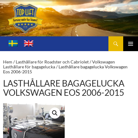
Sök
Toplift.se – för körning under bar himmel
HOPPA
TILL
PRIMÄ
INNEHÅLL
MENY
Hem
/
Lasthållare för Roadster och Cabriolet
/
Volkswagen
Lasthållare för bagagelucka
/ Lasthållare bagagelucka Volkswagen
Eos 2006-2015
LASTHÅLLARE BAGAGELUCKA
VOLKSWAGEN EOS 2006-2015