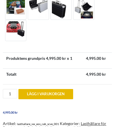
Produktens grundpris
4,995.00
kr x 1
4,995.00
kr
Totalt
4,995.00
kr
Lasthållare
LÄGG I VARUKORGEN
bagagelucka
Volkswagen
Eos
2006-
4,995.00
kr
2015
mängd
Artikel:
Kategorier:
Lasthållare för
lasthallare_vw_eos_cab_scve_001