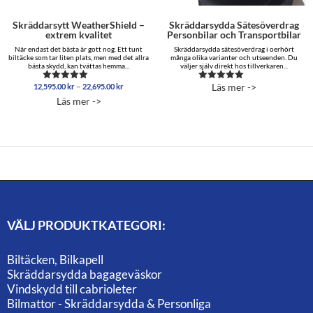
Skräddarsytt WeatherShield –
Skräddarsydda Sätesöverdrag
extrem kvalitet
Personbilar och Transportbilar
När endast det bästa är gott nog. Ett tunt
Skräddarsydda sätesöverdrag i oerhört
biltäcke som tar liten plats, men med det allra
många olika varianter och utseenden. Du
bästa skydd, kan tvättas hemma...
väljer själv direkt hos tillverkaren...
Prisintervall:
–
Läs mer ->
12,595.00
kr
22,695.00
kr
Betygsatt
Betygsatt
12,595.00 kr
5.00
5.00
Läs mer ->
av 5
av 5
till
22,695.00 kr
VÄLJ PRODUKTKATEGORI:
Biltäcken, Bilkapell
Skräddarsydda bagageväskor
Vindskydd till cabrioleter
Bilmattor - Skräddarsydda & Personliga