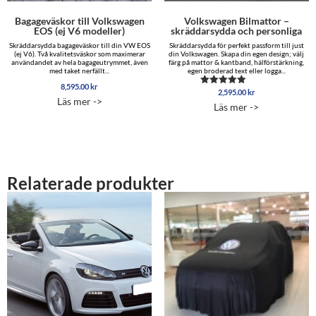
Bagageväskor till Volkswagen
Volkswagen Bilmattor –
EOS (ej V6 modeller)
skräddarsydda och personliga
Skräddarsydda bagageväskor till din VW EOS
Skräddarsydda för perfekt passform till just
(ej V6). Två kvalitetsväskor som maximerar
din Volkswagen. Skapa din egen design; välj
användandet av hela bagageutrymmet, även
färg på mattor & kantband, hälförstärkning,
med taket nerfällt...
egen broderad text eller logga...
8,595.00
kr
2,595.00
kr
Betygsatt
Läs mer ->
5.00
Läs mer ->
av 5
Relaterade produkter