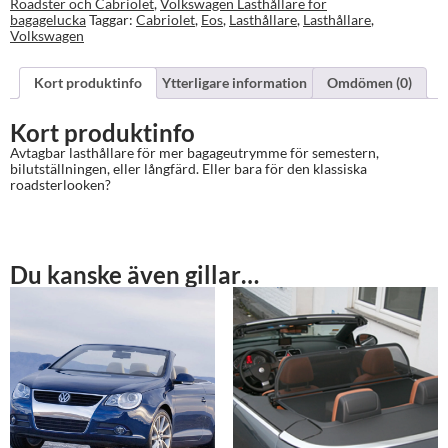
Roadster och Cabriolet
,
Volkswagen Lasthållare för
bagagelucka
Taggar:
Cabriolet
,
Eos
,
Lasthållare
,
Lasthållare
,
Volkswagen
Kort produktinfo
Ytterligare information
Omdömen (0)
Kort produktinfo
Avtagbar lasthållare för mer bagageutrymme för semestern,
bilutställningen, eller långfärd. Eller bara för den klassiska
roadsterlooken?
Du kanske även gillar…