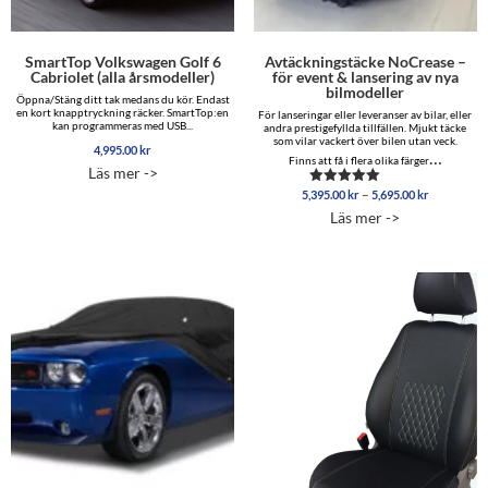
SmartTop Volkswagen Golf 6
Avtäckningstäcke NoCrease –
Cabriolet (alla årsmodeller)
för event & lansering av nya
bilmodeller
Öppna/Stäng ditt tak medans du kör. Endast
en kort knapptryckning räcker. SmartTop:en
För lanseringar eller leveranser av bilar, eller
kan programmeras med USB...
andra prestigefyllda tillfällen. Mjukt täcke
som vilar vackert över bilen utan veck.
4,995.00
kr
…
Finns att få i flera olika färger
Läs mer ->
Prisinterva
–
5,395.00
kr
5,695.00
kr
Betygsatt
5,395.00 
5.00
Läs mer ->
av 5
till
5,695.00 