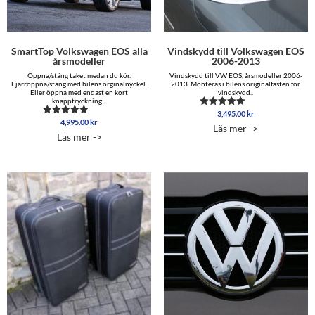
SmartTop Volkswagen EOS alla
Vindskydd till Volkswagen EOS
årsmodeller
2006-2013
Öppna/stäng taket medan du kör.
Vindskydd till VW EOS, årsmodeller 2006-
Fjärröppna/stäng med bilens orginalnyckel.
2013. Monteras i bilens originalfästen för
Eller öppna med endast en kort
vindskydd..
knapptryckning...
3,495.00
kr
Betygsatt
4,995.00
kr
Betygsatt
5.00
Läs mer ->
5.00
av 5
Läs mer ->
av 5