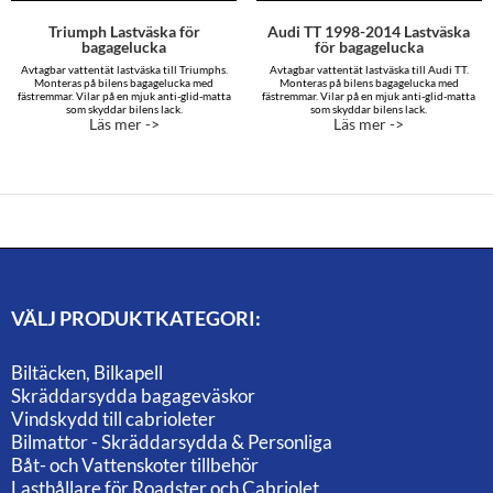
Triumph Lastväska för
Audi TT 1998-2014 Lastväska
bagagelucka
för bagagelucka
Avtagbar vattentät lastväska till Triumphs.
Avtagbar vattentät lastväska till Audi TT.
Monteras på bilens bagagelucka med
Monteras på bilens bagagelucka med
fästremmar. Vilar på en mjuk anti-glid-matta
fästremmar. Vilar på en mjuk anti-glid-matta
som skyddar bilens lack.
som skyddar bilens lack.
Läs mer ->
Läs mer ->
VÄLJ PRODUKTKATEGORI:
Biltäcken, Bilkapell
Skräddarsydda bagageväskor
Vindskydd till cabrioleter
Bilmattor - Skräddarsydda & Personliga
Båt- och Vattenskoter tillbehör
Lasthållare för Roadster och Cabriolet