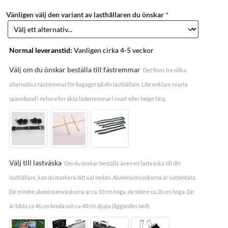
Vänligen välj den variant av lasthållaren du önskar
*
Normal leveranstid:
Vanligen cirka 4-5 veckor
Välj om du önskar beställa till fästremmar
Det finns tre olika
alternativa fästremmar för bagaget på din lasthållare. Lite enklare svarta
spännband i nylon eller äkta läderremmar i svart eller beige färg.
Välj till lastväska
Om du önskar beställa även en lastväska till din
lasthållare, kan du markera ditt val nedan. Aluminiumväskorna är vattentäta.
De mindre aluminiumväskorna är ca 10 cm höga, de större ca 20 cm höga. De
är båda ca 46 cm breda och ca 40 cm djupa (liggandes ned).