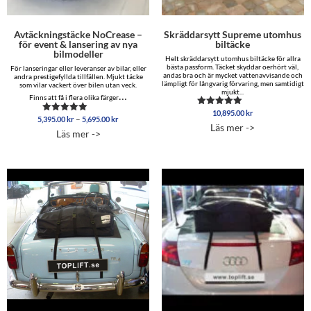
Avtäckningstäcke NoCrease –
Skräddarsytt Supreme utomhus
för event & lansering av nya
biltäcke
bilmodeller
Helt skräddarsytt utomhus biltäcke för allra
bästa passform. Täcket skyddar oerhört väl,
För lanseringar eller leveranser av bilar, eller
andas bra och är mycket vattenavvisande och
andra prestigefyllda tillfällen. Mjukt täcke
lämpligt för långvarig förvaring, men samtidigt
som vilar vackert över bilen utan veck.
mjukt...
…
Finns att få i flera olika färger
10,895.00
kr
Betygsatt
Prisintervall:
–
5,395.00
kr
5,695.00
kr
Betygsatt
5.00
Läs mer ->
5,395.00 kr
5.00
av 5
Läs mer ->
av 5
till
5,695.00 kr