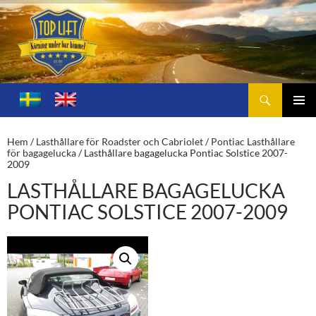
Sök
Toplift.se – för körning under bar himmel
HOPPA
TILL
PRIMÄ
INNEHÅLL
MENY
Hem
/
Lasthållare för Roadster och Cabriolet
/
Pontiac Lasthållare
för bagagelucka
/ Lasthållare bagagelucka Pontiac Solstice 2007-
2009
LASTHÅLLARE BAGAGELUCKA
PONTIAC SOLSTICE 2007-2009