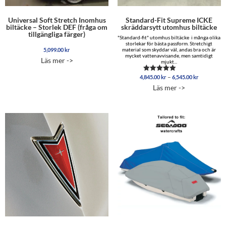
Universal Soft Stretch Inomhus
Standard-Fit Supreme ICKE
biltäcke – Storlek DEF (fråga om
skräddarsytt utomhus biltäcke
tillgängliga färger)
"Standard-fit" utomhus biltäcke i många olika
storlekar för bästa passform. Stretchigt
5,099.00
kr
material som skyddar väl, andas bra och är
mycket vattenavvisande, men samtidigt
Läs mer ->
mjukt...
Prisinterva
–
4,845.00
kr
6,545.00
kr
Betygsatt
4,845.00 
5.00
Läs mer ->
av 5
till
6,545.00 