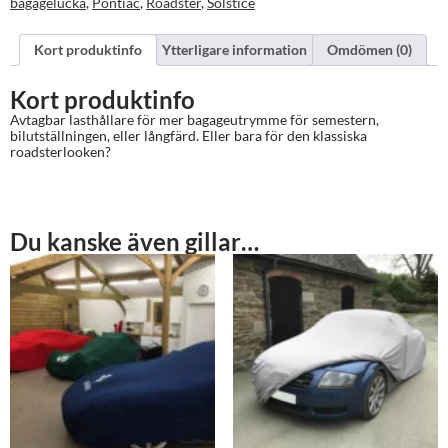
bagagelucka
,
Pontiac
,
Roadster
,
Solstice
Kort produktinfo
Ytterligare information
Omdömen (0)
Kort produktinfo
Avtagbar lasthållare för mer bagageutrymme för semestern,
bilutställningen, eller långfärd. Eller bara för den klassiska
roadsterlooken?
Du kanske även gillar…