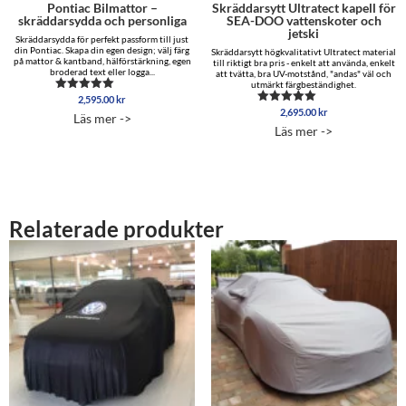
Pontiac Bilmattor –
Skräddarsytt Ultratect kapell för
skräddarsydda och personliga
SEA-DOO vattenskoter och
jetski
Skräddarsydda för perfekt passform till just
din Pontiac. Skapa din egen design; välj färg
Skräddarsytt högkvalitativt Ultratect material
på mattor & kantband, hälförstärkning, egen
till riktigt bra pris - enkelt att använda, enkelt
broderad text eller logga...
att tvätta, bra UV-motstånd, "andas" väl och
utmärkt färgbeständighet.
2,595.00
kr
Betygsatt
5.00
2,695.00
kr
Betygsatt
Läs mer ->
av 5
5.00
Läs mer ->
av 5
Relaterade produkter