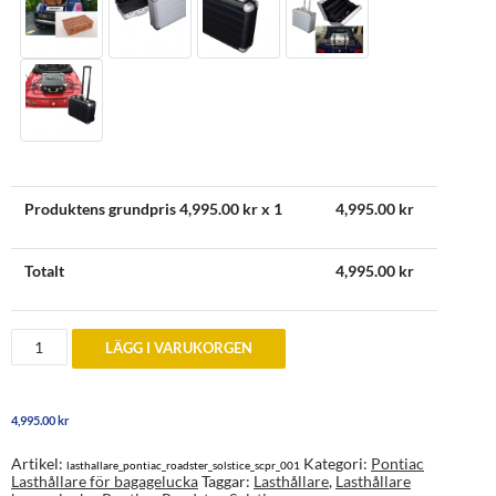
Produktens grundpris
4,995.00
kr x 1
4,995.00
kr
Totalt
4,995.00
kr
Lasthållare
LÄGG I VARUKORGEN
bagagelucka
Pontiac
Solstice
2007-
4,995.00
kr
2009
mängd
Artikel:
Kategori:
Pontiac
lasthallare_pontiac_roadster_solstice_scpr_001
Lasthållare för bagagelucka
Taggar:
Lasthållare
,
Lasthållare