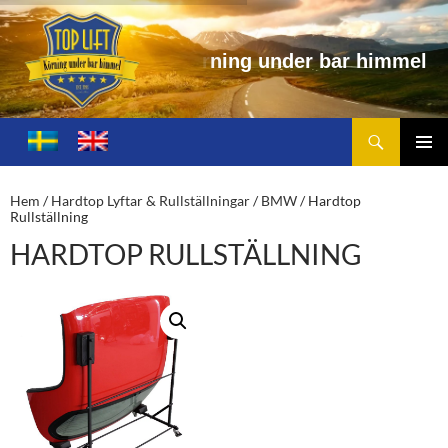
u
n
d
e
r
b
a
r
h
i
m
m
e
l
Sök
Toplift.se – för körning under bar himmel
HOPPA
TILL
PRIMÄ
INNEHÅLL
MENY
Hem
/
Hardtop Lyftar & Rullställningar
/
BMW
/ Hardtop
Rullställning
HARDTOP RULLSTÄLLNING