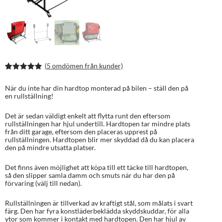
(
5
omdömen från kunder)
Betygsatt
9
5.00
av 5
När du inte har din hardtop monterad på bilen – ställ den på
baserat på
en rullställning!
kundrecens
ioner
Det är sedan väldigt enkelt att flytta runt den eftersom
rullställningen har hjul undertill. Hardtopen tar mindre plats
från ditt garage, eftersom den placeras upprest på
rullställningen. Hardtopen blir mer skyddad då du kan placera
den på mindre utsatta platser.
Det finns även möjlighet att köpa till ett täcke till hardtopen,
så den slipper samla damm och smuts när du har den på
förvaring (välj till nedan).
Rullställningen är tillverkad av kraftigt stål, som målats i svart
färg. Den har fyra konstläderbeklädda skyddskuddar, för alla
ytor som kommer i kontakt med hardtopen. Den har hjul av