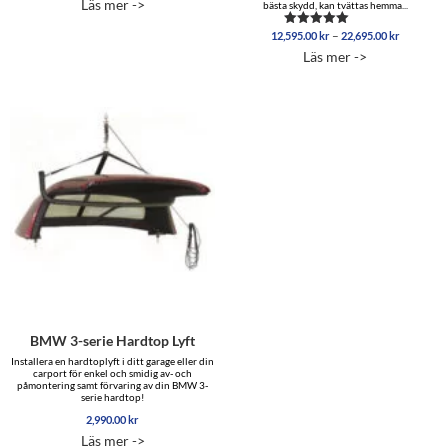
Läs mer ->
bästa skydd, kan tvättas hemma...
Prisinterv
–
12,595.00
kr
22,695.00
kr
Betygsatt
12,595.0
5.00
Läs mer ->
av 5
till
22,695.0
BMW 3-serie Hardtop Lyft
Installera en hardtoplyft i ditt garage eller din
carport för enkel och smidig av- och
påmontering samt förvaring av din BMW 3-
serie hardtop!
2,990.00
kr
Läs mer ->