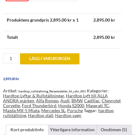
Produktens grundpris
2,895.00
kr x 1
2,895.00
kr
Totalt
2,895.00
kr
Hardtop
LÄGG I VARUKORGEN
Rullställning
mängd
2,895.00
kr
Artikel:
Kategorier:
hardtop_rullstallning_fleramodeller_ht_cshr_001
Hardtop Lyftar & Rullställningar
,
Hardtop Lyft till ALLA
ANDRA märken
,
Alfa Romeo
,
Audi
,
BMW
,
Cadillac
,
Chevrolet
Corvette
,
Ford Thunderbird
,
Honda S2000
,
Maserati TC
,
Mazda MX-5 Miata
,
Mercedes SL
,
Porsche
Taggar:
hardtop
rullställning
,
Hardtop ställ
,
Hardtop vagn
Kort produktinfo
Ytterligare information
Omdömen (5)