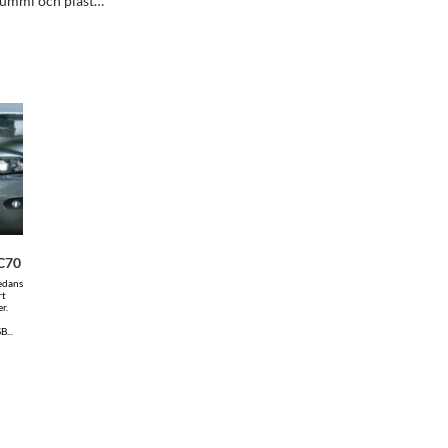
r gummi och plast…
C70
edans
rt
r.
...