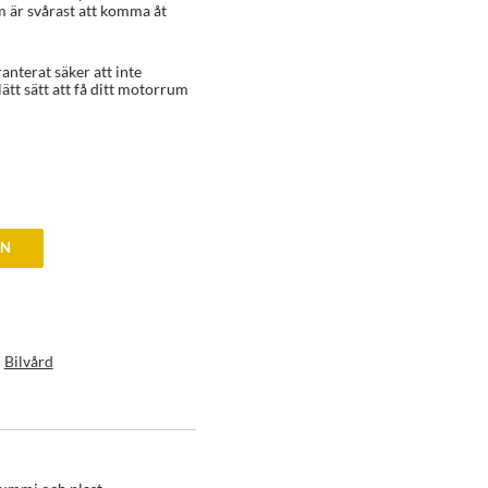
m är svårast att komma åt
anterat säker att inte
lätt sätt att få ditt motorrum
EN
:
Bilvård