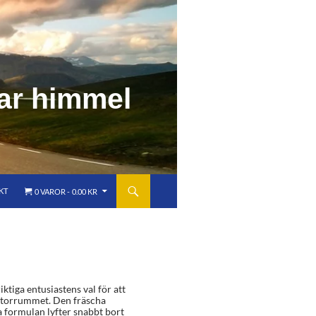
a
r
h
i
m
m
e
l
KT
0 VAROR
0.00 KR
ktiga entusiastens val för att
 motorrummet. Den fräscha
 formulan lyfter snabbt bort