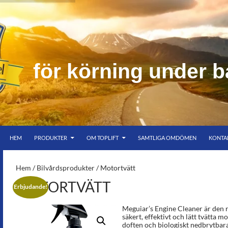
f
ö
r
k
ö
r
n
i
n
g
u
n
d
e
r
b
HOPPA TILL INNEHÅLL
er bar himmel
HEM
PRODUKTER
OM TOPLIFT
SAMTLIGA OMDÖMEN
KONTA
S-
Hem
/
Bilvårdsprodukter
/ Motortvätt
MOTORTVÄTT
Erbjudande!
Meguiar’s Engine Cleaner är den ri
säkert, effektivt och lätt tvätta
doften och biologiskt nedbrytbara