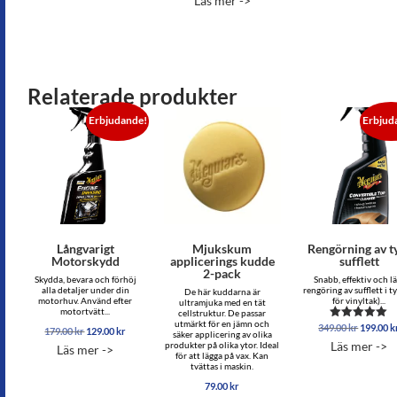
Läs mer ->
av 5
Relaterade produkter
Erbjudande!
Erbjud
Långvarigt
Mjukskum
Rengörning av t
Motorskydd
applicerings kudde
sufflett
2-pack
Skydda, bevara och förhöj
Snabb, effektiv och lä
alla detaljer under din
rengöring av sufflett i ty
De här kuddarna är
motorhuv. Använd efter
för vinyltak)...
ultramjuka med en tät
motortvätt...
cellstruktur. De passar
utmärkt för en jämn och
Det
349.00
kr
199.00
k
Betygsatt
Det
Det
179.00
kr
129.00
kr
säker applicering av olika
ursprun
5.00
ursprungliga
nuvarande
Läs mer ->
produkter på olika ytor. Ideal
Läs mer ->
av 5
priset
priset
priset
för att lägga på vax. Kan
var:
var:
är:
tvättas i maskin.
349.00 k
179.00 kr.
129.00 kr.
79.00
kr