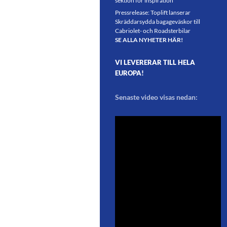
sektion för inspiration
Pressrelease: Toplift lanserar
Skräddarsydda bagageväskor till
Cabriolet- och Roadsterbilar
SE ALLA NYHETER HÄR!
VI LEVERERAR TILL HELA
EUROPA!
Senaste video visas nedan: