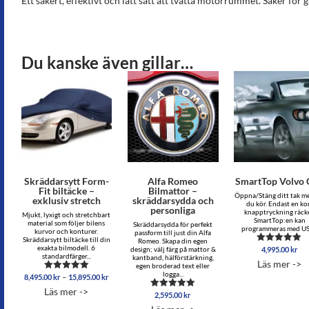
Ett säkert, effektivt och lätt sätt att tvätta motorrummet. Säker fö
Du kanske även gillar…
Skräddarsytt Form-
Alfa Romeo
SmartTop Volvo 
Fit biltäcke –
Bilmattor –
Öppna/Stäng ditt tak m
exklusiv stretch
skräddarsydda och
du kör. Endast en ko
personliga
knapptryckning räcke
Mjukt, lyxigt och stretchbart
SmartTop:en kan
material som följer bilens
Skräddarsydda för perfekt
programmeras med USB
kurvor och konturer.
passform till just din Alfa
Skräddarsytt biltäcke till din
Romeo. Skapa din egen
exakta bilmodell. 6
4,995.00
kr
Betygsatt
design; välj färg på mattor &
standardfärger...
5.00
kantband, hälförstärkning,
Läs mer ->
av 5
egen broderad text eller
logga...
Prisintervall:
–
8,495.00
kr
15,895.00
kr
Betygsatt
8,495.00 kr
5.00
Läs mer ->
av 5
till
2,595.00
kr
Betygsatt
4.75
15,895.00 kr