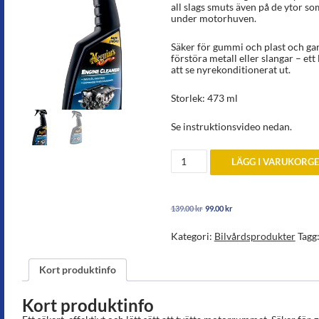
all slags smuts även på de ytor so
under motorhuven.
Säker för gummi och plast och gar
förstöra metall eller slangar – ett 
att se nyrekonditionerat ut.
Storlek: 473 ml
Se instruktionsvideo nedan.
Motortvätt
LÄGG I VARUKORG
mängd
Det
Det
139.00
kr
99.00
kr
ursprungliga
nuvarande
priset
priset
Kategori:
Bilvårdsprodukter
Tagg
var:
är:
139.00 kr.
99.00 kr.
Kort produktinfo
Kort produktinfo