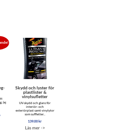
ande!
yg-
Skydd och lyster för
plastlister &
vinylsufletter
tt
g, (ej
UV-skydd och glans för
interiör- och
exteriörplast samt vinylytor
som suffletter...
Det
r
gliga
nuvarande
139.00
kr
priset
Läs mer ->
är:
r.
199.00 kr.