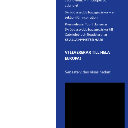
cabrioleten: Mini Cooper SE
cabriolet
Skräddarsydda bagageväskor – en
sektion för inspiration
Pressrelease: Toplift lanserar
Skräddarsydda bagageväskor till
Cabriolet- och Roadsterbilar
SE ALLA NYHETER HÄR!
VI LEVERERAR TILL HELA
EUROPA!
Senaste video visas nedan: