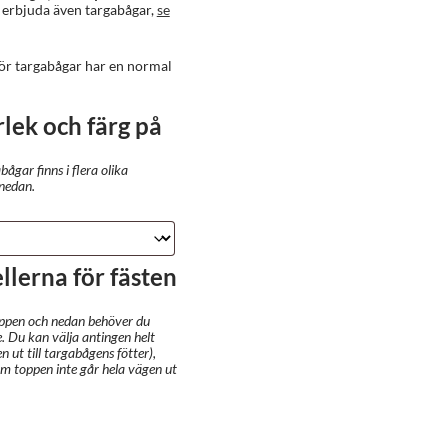
 erbjuda även targabågar,
se
ör targabågar har en normal
lek och färg på
ågar finns i flera olika
 nedan.
llerna för fästen
toppen och nedan behöver du
e. Du kan välja antingen helt
 ut till targabågens fötter),
 om toppen inte går hela vägen ut