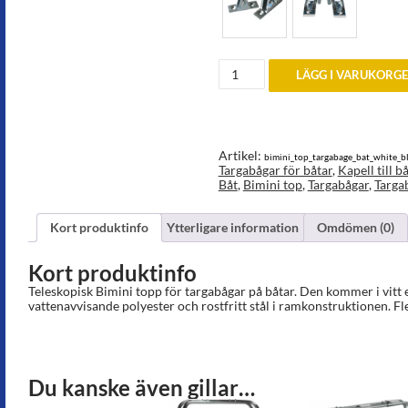
Bimini
LÄGG I VARUKORG
topp
för
targabågar
på
båt
mängd
Artikel:
bimini_top_targabage_bat_white_b
Targabågar för båtar
,
Kapell till 
Båt
,
Bimini top
,
Targabågar
,
Targa
Kort produktinfo
Ytterligare information
Omdömen (0)
Kort produktinfo
Teleskopisk Bimini topp för targabågar på båtar. Den kommer i vitt e
vattenavvisande polyester och rostfritt stål i ramkonstruktionen. Fl
Du kanske även gillar…