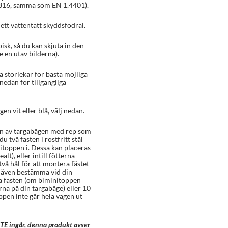
 316, samma som EN 1.4401).
ett vattentätt skyddsfodral.
isk, så du kan skjuta in den
e en utav bilderna).
a storlekar för bästa möjliga
nedan för tillgängliga
en vit eller blå, välj nedan.
len av targabågen med rep som
u två fästen i rostfritt stål
nitoppen i. Dessa kan placeras
lt), eller intill fötterna
vå hål för att montera fästet
r även bestämma vid din
ka fästen (om biminitoppen
rna på din targabåge) eller 10
ppen inte går hela vägen ut
TE ingår, denna produkt avser