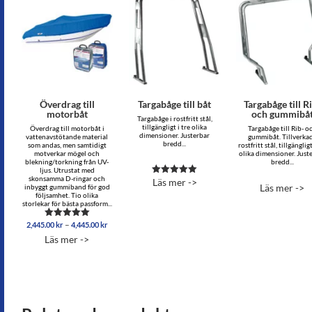
Överdrag till
Targabåge till båt
Targabåge till R
motorbåt
och gummibå
Targabåge i rostfritt stål,
tillgängligt i tre olika
Överdrag till motorbåt i
Targabåge till Rib- o
dimensioner. Justerbar
vattenavstötande material
gummibåt. Tillverkad
bredd...
som andas, men samtidigt
rostfritt stål, tillgängligt
motverkar mögel och
olika dimensioner. Just
blekning/torkning från UV-
bredd...
ljus. Utrustat med
skonsamma D-ringar och
Läs mer ->
Betygsatt
Läs mer ->
inbyggt gummiband för god
5.00
följsamhet. Tio olika
av 5
storlekar för bästa passform...
Prisintervall:
–
2,445.00
kr
4,445.00
kr
Betygsatt
2,445.00 kr
4.81
Läs mer ->
av 5
till
4,445.00 kr