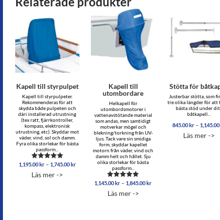
Relaterade produkter
Kapell till styrpulpet
Kapell till
Stötta för båtkap
utombordare
Kapell till styrpulpeter.
Justerbar stötta, som fi
Rekommenderas för att
tre olika längder för att
Helkapell för
skydda både pulpeten och
bästa stöd under dit
utombordsmotorer i
däri installerad utrustning
båtkapell...
vattenavstötande material
(tex ratt, fjärrkontroller,
som andas, men samtidigt
–
845.00
kr
1,145.0
kompass, elektronisk
motverkar mögel och
utrustning, etc). Skyddar mot
blekning/torkning från UV-
Läs mer ->
väder, vind, sol och damm.
ljus. Tack vare sin smidiga
Fyra olika storlekar för bästa
form, skyddar kapellet
passform...
motorn från väder, vind och
damm helt och hållet. Sju
olika storlekar för bästa
Prisintervall:
–
1,195.00
kr
1,745.00
kr
Betygsatt
passform...
1,195.00 kr
5.00
Läs mer ->
av 5
till
Prisintervall:
–
1,145.00
kr
1,845.00
kr
Betygsatt
1,745.00 kr
1,145.00 kr
4.83
Läs mer ->
av 5
till
1,845.00 kr