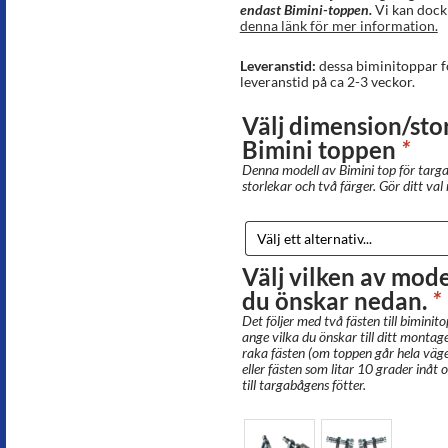
endast Bimini-toppen.
Vi kan dock
denna länk för mer information.
Leveranstid:
dessa biminitoppar f
leveranstid på ca 2-3 veckor.
Välj dimension/stor
Bimini toppen
*
Denna modell av Bimini top för targab
storlekar och två färger. Gör ditt val
Välj vilken av mode
du önskar nedan.
*
Det följer med två fästen till bimini
ange vilka du önskar till ditt montag
raka fästen (om toppen går hela vägen
eller fästen som litar 10 grader inåt
till targabågens fötter.