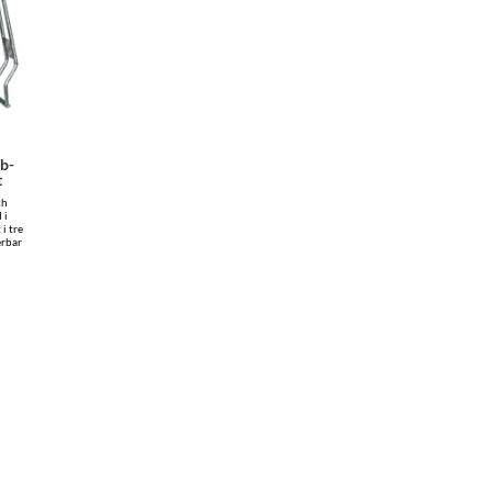
ib-
t
ch
 i
 i tre
erbar