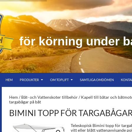
f
ö
r
k
ö
r
n
i
n
g
u
n
d
e
r
b
HOPPA TILL INNEHÅLL
er bar himmel
HEM
PRODUKTER
OM TOPLIFT
SAMTLIGA OMDÖMEN
KONTA
S-
Hem
/
Båt- och Vattenskoter tillbehör
/
Kapell till båtar och båtmot
targabågar på båt
BIMINI TOPP FÖR TARGABÅGAR
Teleskopisk Bimini topp för targ
vitt eller blått vattenavvisande pol