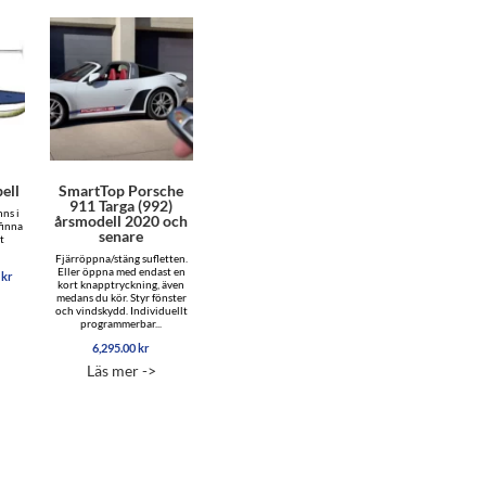
ell
SmartTop Porsche
911 Targa (992)
nns i
årsmodell 2020 och
 finna
senare
t
Fjärröppna/stäng sufletten.
Eller öppna med endast en
Prisintervall:
0
kr
kort knapptryckning, även
845.00 kr
medans du kör. Styr fönster
till
och vindskydd. Individuellt
1,145.00 kr
programmerbar...
6,295.00
kr
Läs mer ->