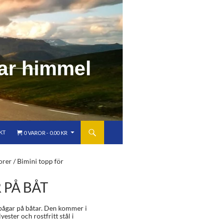
a
r
h
i
m
m
e
l
KT
0 VAROR
0.00 KR
orer
/ Bimini topp för
 PÅ BÅT
abågar på båtar. Den kommer i
yester och rostfritt stål i