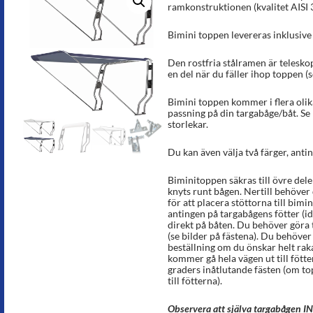
ramkonstruktionen (kvalitet AISI
Bimini toppen levereras inklusive 
Den rostfria stålramen är teleskop
en del när du fäller ihop toppen (s
Bimini toppen kommer i flera olik
passning på din targabåge/båt. Se 
storlekar.
Du kan även välja två färger, anting
Biminitoppen säkras till övre de
knyts runt bågen. Nertill behöver d
för att placera stöttorna till bimi
antingen på targabågens fötter (idea
direkt på båten. Du behöver göra t
(se bilder på fästena). Du behöve
beställning om du önskar helt ra
kommer gå hela vägen ut till fötte
graders inåtlutande fästen (om to
till fötterna).
Observera att själva targabågen IN