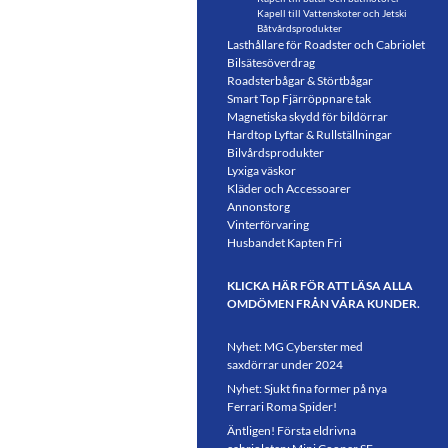
Kapell till Vattenskoter och Jetski
Båtvårdsprodukter
Lasthållare för Roadster och Cabriolet
Bilsätesöverdrag
Roadsterbågar & Störtbågar
Smart Top Fjärröppnare tak
Magnetiska skydd för bildörrar
Hardtop Lyftar & Rullställningar
Bilvårdsprodukter
Lyxiga väskor
Kläder och Accessoarer
Annonstorg
Vinterförvaring
Husbandet Kapten Fri
KLICKA HÄR FÖR ATT LÄSA ALLA
OMDÖMEN FRÅN VÅRA KUNDER.
Nyhet: MG Cyberster med
saxdörrar under 2024
Nyhet: Sjukt fina former på nya
Ferrari Roma Spider!
Äntligen! Första eldrivna