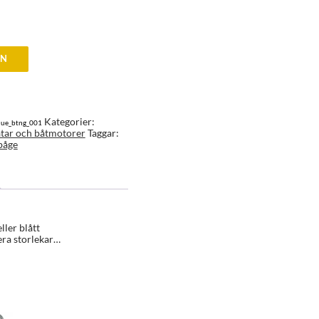
EN
Kategorier:
lue_btng_001
båtar och båtmotorer
Taggar:
båge
ller blått
era storlekar…